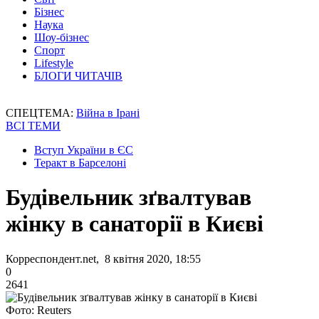
Бізнес
Наука
Шоу-бізнес
Спорт
Lifestyle
БЛОГИ ЧИТАЧІВ
СПЕЦТЕМА:
Війна в Ірані
ВСІ ТЕМИ
Вступ України в ЄС
Теракт в Барселоні
Будівельник зґвалтував
жінку в санаторії в Києві
Корреспондент.net, 8 квітня 2020, 18:55
0
2641
Фото: Reuters