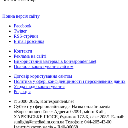
Повна версія сайту
Facebook
Twitter
RSS-стрічки
E-mail розсилка
Контакти
Реклама на сайті
Використання матеріалів korrespondent.net
Правила користування сайтом
Договір користування сайтом
Політика у сфері конфіденційності і персональних даних
Угода щодо користування
Редакція
© 2000-2026, Korrespondent.net
Суб'єкт у сфері онлайн-медіа Назва онлайн-медіа –
«КореспонденТ.net» Адреса: 02091, місто Київ,
ХАРКІВСЬКЕ ШОСЕ, будинок 172-Б, офіс 208/1 E-mail:
sunlight@mediadim.com.ua
Телефон: 044-205-43-00
Ідентифікатор медіа – R40-06068