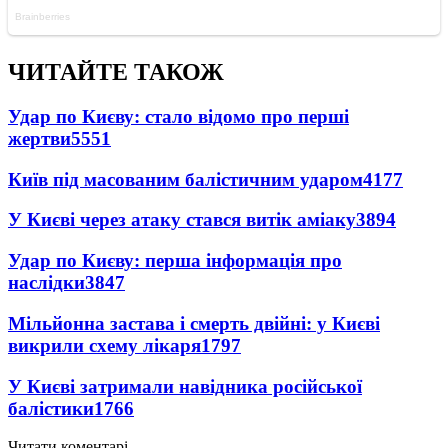
ЧИТАЙТЕ ТАКОЖ
Удар по Києву: стало відомо про перші
жертви
5551
Київ під масованим балістичним ударом
4177
У Києві через атаку стався витік аміаку
3894
Удар по Києву: перша інформація про
наслідки
3847
Мільйонна застава і смерть двійні: у Києві
викрили схему лікаря
1797
У Києві затримали навідника російської
балістики
1766
Читати коментарі