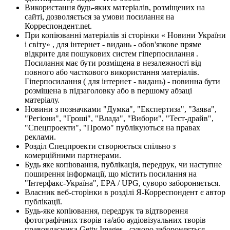
Використання будь-яких матеріалів, розміщених на
сайті, дозволяється за умови посилання на
Корреспондент.net.
При копіюванні матеріалів зі сторінки « Новини України
і світу» , для інтернет - видань - обов'язкове пряме
відкрите для пошукових систем гіперпосилання .
Посилання має бути розміщена в незалежності від
повного або часткового використання матеріалів.
Гіперпосилання ( для інтернет - видань) - повинна бути
розміщена в підзаголовку або в першому абзаці
матеріалу.
Новини з позначками "Думка", "Експертиза", "Заява",
"Регіони", "Гроші", "Влада", "Вибори", "Тест-драйв",
"Спецпроекти", "Промо" публікуються на правах
реклами.
Розділ Спецпроекти створюється спільно з
комерційними партнерами.
Будь яке копіювання, публікація, передрук, чи наступне
поширення інформації, що містить посилання на
"Інтерфакс-Україна", EPA / UPG, суворо забороняється.
Власник веб-сторінки в розділі Я-Корреспондент є автор
публікації.
Будь-яке копіювання, передрук та відтворення
фотографічних творів та/або аудіовізуальних творів
правовласника Getty Images - суворо забороняється.