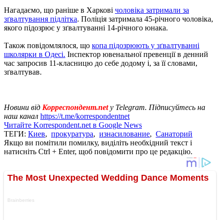
Нагадаємо, що раніше в Харкові
чоловіка затримали за
зґвалтування підлітка
. Поліція затримала 45-річного чоловіка,
якого підозрює у зґвалтуванні 14-річного юнака.
Також повідомлялося, що
копа підозрюють у зґвалтуванні
школярки в Одесі.
Інспектор ювенальної превенції в денний
час запросив 11-класницю до себе додому і, за її словами,
зґвалтував.
Новини від
Корреспондент.net
у Telegram. Підписуйтесь на
наш канал
https://t.me/korrespondentnet
Читайте Korrespondent.net в Google News
ТЕГИ:
Киев
,
прокуратура
,
изнасилование
,
Санаторий
Якщо ви помітили помилку, виділіть необхідний текст і
натисніть Ctrl + Enter, щоб повідомити про це редакцію.