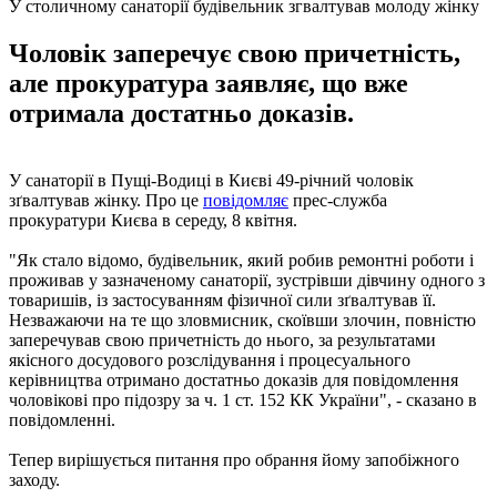
У столичному санаторії будівельник згвалтував молоду жінку
Чоловік заперечує свою причетність,
але прокуратура заявляє, що вже
отримала достатньо доказів.
У санаторії в Пущі-Водиці в Києві 49-річний чоловік
зґвалтував жінку. Про це
повідомляє
прес-служба
прокуратури Києва в середу, 8 квітня.
"Як стало відомо, будівельник, який робив ремонтні роботи і
проживав у зазначеному санаторії, зустрівши дівчину одного з
товаришів, із застосуванням фізичної сили зґвалтував її.
Незважаючи на те що зловмисник, скоївши злочин, повністю
заперечував свою причетність до нього, за результатами
якісного досудового розслідування і процесуального
керівництва отримано достатньо доказів для повідомлення
чоловікові про підозру за ч. 1 ст. 152 КК України", - сказано в
повідомленні.
Тепер вирішується питання про обрання йому запобіжного
заходу.