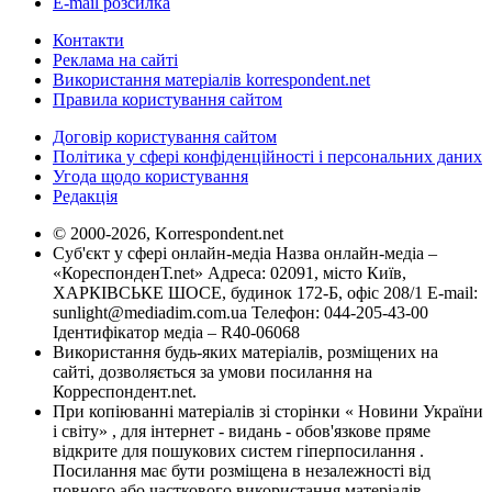
E-mail розсилка
Контакти
Реклама на сайті
Використання матеріалів korrespondent.net
Правила користування сайтом
Договір користування сайтом
Політика у сфері конфіденційності і персональних даних
Угода щодо користування
Редакція
© 2000-2026, Korrespondent.net
Суб'єкт у сфері онлайн-медіа Назва онлайн-медіа –
«КореспонденТ.net» Адреса: 02091, місто Київ,
ХАРКІВСЬКЕ ШОСЕ, будинок 172-Б, офіс 208/1 E-mail:
sunlight@mediadim.com.ua
Телефон: 044-205-43-00
Ідентифікатор медіа – R40-06068
Використання будь-яких матеріалів, розміщених на
сайті, дозволяється за умови посилання на
Корреспондент.net.
При копіюванні матеріалів зі сторінки « Новини України
і світу» , для інтернет - видань - обов'язкове пряме
відкрите для пошукових систем гіперпосилання .
Посилання має бути розміщена в незалежності від
повного або часткового використання матеріалів.