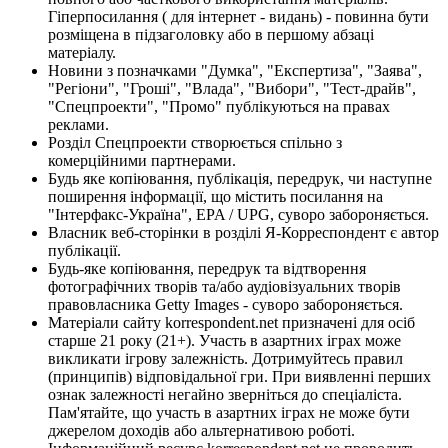
Гіперпосилання ( для інтернет - видань) - повинна бути
розміщена в підзаголовку або в першому абзаці
матеріалу.
Новини з позначками "Думка", "Експертиза", "Заява",
"Регіони", "Гроші", "Влада", "Вибори", "Тест-драйв",
"Спецпроекти", "Промо" публікуються на правах
реклами.
Розділ Спецпроекти створюється спільно з
комерційними партнерами.
Будь яке копіювання, публікація, передрук, чи наступне
поширення інформації, що містить посилання на
"Інтерфакс-Україна", EPA / UPG, суворо забороняється.
Власник веб-сторінки в розділі Я-Корреспондент є автор
публікації.
Будь-яке копіювання, передрук та відтворення
фотографічних творів та/або аудіовізуальних творів
правовласника Getty Images - суворо забороняється.
Матеріали сайту korrespondent.net призначені для осіб
старше 21 року (21+). Участь в азартних іграх може
викликати ігрову залежність. Дотримуйтесь правил
(принципів) відповідальної гри. При виявленні перших
ознак залежності негайно зверніться до спеціаліста.
Пам'ятайте, що участь в азартних іграх не може бути
джерелом доходів або альтернативою роботі.