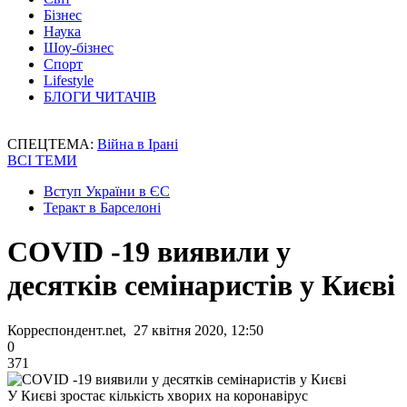
Бізнес
Наука
Шоу-бізнес
Спорт
Lifestyle
БЛОГИ ЧИТАЧІВ
СПЕЦТЕМА:
Війна в Ірані
ВСІ ТЕМИ
Вступ України в ЄС
Теракт в Барселоні
COVID -19 виявили у
десятків семінаристів у Києві
Корреспондент.net, 27 квітня 2020, 12:50
0
371
У Києві зростає кількість хворих на коронавірус