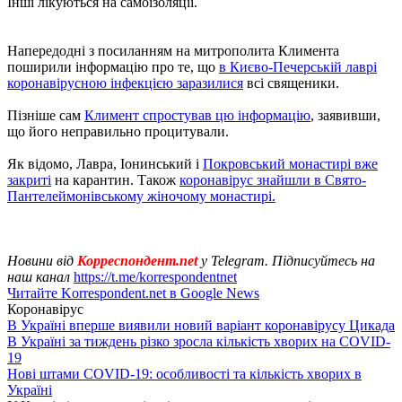
Інші лікуються на самоізоляції.
Напередодні з посиланням на митрополита Климента
поширили інформацію про те, що
в Києво-Печерській лаврі
коронавірусною інфекцією заразилися
всі священики.
Пізніше сам
Климент спростував цю інформацію
, заявивши,
що його неправильно процитували.
Як відомо, Лавра, Іонинський і
Покровський монастирі вже
закриті
на карантин. Також
коронавірус знайшли в Свято-
Пантелеймонівському жіночому монастирі.
Новини від
Корреспондент.net
у Telegram. Підписуйтесь на
наш канал
https://t.me/korrespondentnet
Читайте Korrespondent.net в Google News
Коронавірус
В Україні вперше виявили новий варіант коронавірусу Цикада
В Україні за тиждень різко зросла кількість хворих на COVID-
19
Нові штами COVID-19: особливості та кількість хворих в
Україні