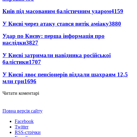
Київ під масованим балістичним ударом
4159
У Києві через атаку стався витік аміаку
3880
Удар по Києву: перша інформація про
наслідки
3827
У Києві затримали навідника російської
балістики
1707
У Києві двоє пенсіонерів віддали шахраям 12,5
млн грн
1696
Читати коментарі
Повна версія сайту
Facebook
Twitter
RSS-стрічки