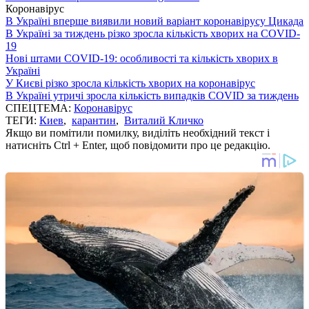
Коронавірус
В Україні вперше виявили новий варіант коронавірусу Цикада
В Україні за тиждень різко зросла кількість хворих на COVID-
19
Нові штами COVID-19: особливості та кількість хворих в
Україні
У Києві різко зросла кількість хворих на коронавірус
В Україні утричі зросла кількість випадків COVID за тиждень
СПЕЦТЕМА:
Коронавірус
ТЕГИ:
Киев
,
карантин
,
Виталий Кличко
Якщо ви помітили помилку, виділіть необхідний текст і
натисніть Ctrl + Enter, щоб повідомити про це редакцію.