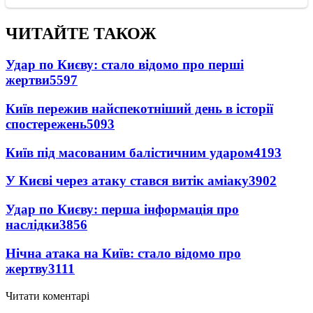
ЧИТАЙТЕ ТАКОЖ
Удар по Києву: стало відомо про перші
жертви
5597
Київ пережив найспекотніший день в історії
спостережень
5093
Київ під масованим балістичним ударом
4193
У Києві через атаку стався витік аміаку
3902
Удар по Києву: перша інформація про
наслідки
3856
Нічна атака на Київ: стало відомо про
жертву
3111
Читати коментарі