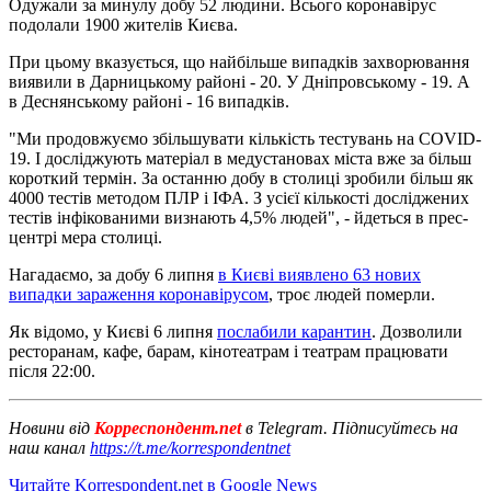
Одужали за минулу добу 52 людини. Всього коронавірус
подолали 1900 жителів Києва.
При цьому вказується, що найбільше випадків захворювання
виявили в Дарницькому районі - 20. У Дніпровському - 19. А
в Деснянському районі - 16 випадків.
"Ми продовжуємо збільшувати кількість тестувань на COVID-
19. І досліджують матеріал в медустановах міста вже за більш
короткий термін. За останню добу в столиці зробили більш як
4000 тестів методом ПЛР і ІФА. З усієї кількості досліджених
тестів інфікованими визнають 4,5% людей", - йдеться в прес-
центрі мера столиці.
Нагадаємо, за добу 6 липня
в Києві виявлено 63 нових
випадки зараження коронавірусом
, троє людей померли.
Як відомо, у Києві 6 липня
послабили карантин
. Дозволили
ресторанам, кафе, барам, кінотеатрам і театрам працювати
після 22:00.
Новини від
Корреспондент.net
в Telegram. Підписуйтесь на
наш канал
https://t.me/korrespondentnet
Читайте Korrespondent.net в Google News