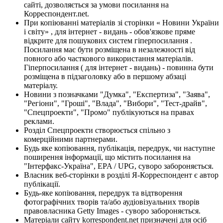
сайті, дозволяється за умови посилання на
Корреспондент.net.
При копіюванні матеріалів зі сторінки « Новини України
і світу» , для інтернет - видань - обов'язкове пряме
відкрите для пошукових систем гіперпосилання .
Посилання має бути розміщена в незалежності від
повного або часткового використання матеріалів.
Гіперпосилання ( для інтернет - видань) - повинна бути
розміщена в підзаголовку або в першому абзаці
матеріалу.
Новини з позначками "Думка", "Експертиза", "Заява",
"Регіони", "Гроші", "Влада", "Вибори", "Тест-драйв",
"Спецпроекти", "Промо" публікуються на правах
реклами.
Розділ Спецпроекти створюється спільно з
комерційними партнерами.
Будь яке копіювання, публікація, передрук, чи наступне
поширення інформації, що містить посилання на
"Інтерфакс-Україна", EPA / UPG, суворо забороняється.
Власник веб-сторінки в розділі Я-Корреспондент є автор
публікації.
Будь-яке копіювання, передрук та відтворення
фотографічних творів та/або аудіовізуальних творів
правовласника Getty Images - суворо забороняється.
Матеріали сайту korrespondent.net призначені для осіб