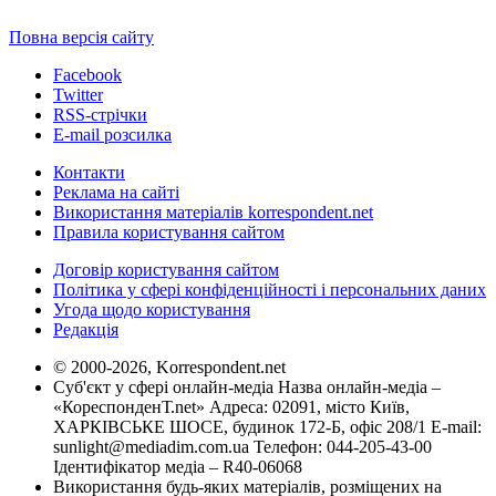
Повна версія сайту
Facebook
Twitter
RSS-стрічки
E-mail розсилка
Контакти
Реклама на сайті
Використання матеріалів korrespondent.net
Правила користування сайтом
Договір користування сайтом
Політика у сфері конфіденційності і персональних даних
Угода щодо користування
Редакція
© 2000-2026, Korrespondent.net
Суб'єкт у сфері онлайн-медіа Назва онлайн-медіа –
«КореспонденТ.net» Адреса: 02091, місто Київ,
ХАРКІВСЬКЕ ШОСЕ, будинок 172-Б, офіс 208/1 E-mail:
sunlight@mediadim.com.ua
Телефон: 044-205-43-00
Ідентифікатор медіа – R40-06068
Використання будь-яких матеріалів, розміщених на