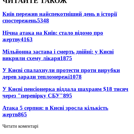
ЧИТАЙТЕ ТАКОЖ
Київ пережив найспекотніший день в історії
спостережень
5348
Нічна атака на Київ: стало відомо про
жертву
4163
Мільйонна застава і смерть двійні: у Києві
викрили схему лікаря
1875
У Києві спалахнули протести проти вирубки
дерев заради тепломережі
1078
У Києві пенсіонерка віддала шахраям $18 тисяч
через "перевірку СБУ"
895
Атака 5 серпня: в Києві зросла кількість
жертв
865
Читати коментарі