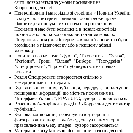
сайті, дозволяється за умови посилання на
Корреспондент.net.
При копіюванні матеріалів зі сторінки « Новини України
і світу» , для інтернет - видань - обов'язкове пряме
відкрите для пошукових систем гіперпосилання .
Посилання має бути розміщена в незалежності від
повного або часткового використання матеріалів.
Гіперпосилання ( для інтернет - видань) - повинна бути
розміщена в підзаголовку або в першому абзаці
матеріалу.
Новини з позначками "Думка", "Експертиза", "Заява",
"Регіони", "Гроші", "Влада", "Вибори", "Тест-драйв",
"Спецпроекти", "Промо" публікуються на правах
реклами.
Розділ Спецпроекти створюється спільно з
комерційними партнерами.
Будь яке копіювання, публікація, передрук, чи наступне
поширення інформації, що містить посилання на
"Інтерфакс-Україна", EPA / UPG, суворо забороняється.
Власник веб-сторінки в розділі Я-Корреспондент є автор
публікації.
Будь-яке копіювання, передрук та відтворення
фотографічних творів та/або аудіовізуальних творів
правовласника Getty Images - суворо забороняється.
Матеріали сайту korrespondent.net призначені для осіб