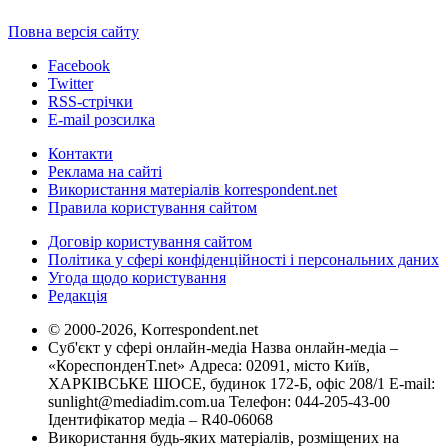
Повна версія сайту
Facebook
Twitter
RSS-стрічки
E-mail розсилка
Контакти
Реклама на сайті
Використання матеріалів korrespondent.net
Правила користування сайтом
Договір користування сайтом
Політика у сфері конфіденційності і персональних даних
Угода щодо користування
Редакція
© 2000-2026, Korrespondent.net
Суб'єкт у сфері онлайн-медіа Назва онлайн-медіа –
«КореспонденТ.net» Адреса: 02091, місто Київ,
ХАРКІВСЬКЕ ШОСЕ, будинок 172-Б, офіс 208/1 E-mail:
sunlight@mediadim.com.ua
Телефон: 044-205-43-00
Ідентифікатор медіа – R40-06068
Використання будь-яких матеріалів, розміщених на