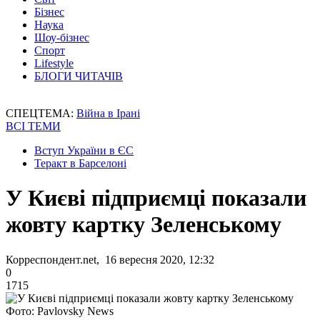
Бізнес
Наука
Шоу-бізнес
Спорт
Lifestyle
БЛОГИ ЧИТАЧІВ
СПЕЦТЕМА:
Війна в Ірані
ВСІ ТЕМИ
Вступ України в ЄС
Теракт в Барселоні
У Києві підприємці показали
жовту картку Зеленському
Корреспондент.net, 16 вересня 2020, 12:32
0
1715
Фото: Pavlovsky News