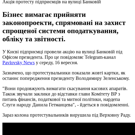
Акція протесту підприємців на вулиці Банковій
Бізнес вимагає прийняти
законопроекти, спрямовані на захист
спрощеної системи оподаткування,
обліку та звітності.
У Києві підприємці провели акцію на вулиці Банковій під
Офісом президента. Про це повідомляє Telegram-канал
Pavlovsky News
у середу, 16 вересня.
Зазначено, що протестувальники показали жовті картки, як
останнє попередження президенту Володимиру Зеленському.
"Вони продовжують вимагати скасування касових апаратів.
Також звучали заклики до відставки глави Комітету ВР з
питань фінансів, податкової та митної політики, нардепа
Слуги народу Данила Гетманцева", - йдеться в повідомленні.
Зараз колона протестувальників вирушила під Верховну Раду.