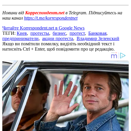
Новини від
Корреспондент.net
в Telegram. Підписуйтесь на
наш канал
https://t.me/korrespondentnet
Читайте Korrespondent.net в Google News
ТЕГИ:
Киев
,
протесты
,
бизнес
,
протест
,
Банковая
,
предприниматели
,
акции протеста
,
Владимир Зеленский
Якщо ви помітили помилку, виділіть необхідний текст і
натисніть Ctrl + Enter, щоб повідомити про це редакцію.