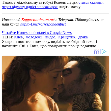
Також у міжміському автобусі Ковель-Луцьк
стався скандал
через відмову однієї з пасажирок
надіти маску.
Новини від
Корреспондент.net
в Telegram. Підписуйтесь на
наш канал
https://t.me/korrespondentnet
Читайте Korrespondent.net в Google News
ТЕГИ:
Киев
,
молодежь
,
видео
,
Крещатик
,
драка
Якщо ви помітили помилку, виділіть необхідний текст і
натисніть Ctrl + Enter, щоб повідомити про це редакцію.