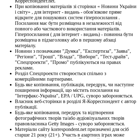
Корреспондент.net.
При копіюванні матеріалів зі сторінки « Новини України
і світу» , для інтернет - видань - обов'язкове пряме
відкрите для пошукових систем гіперпосилання .
Посилання має бути розміщена в незалежності від
повного або часткового використання матеріалів.
Гіперпосилання ( для інтернет - видань) - повинна бути
розміщена в підзаголовку або в першому абзаці
матеріалу.
Новини з позначками "Думка", "Експертиза", "Заява",
"Регіони", "Гроші", "Влада", "Вибори", "Тест-драйв",
"Спецпроекти", "Промо" публікуються на правах
реклами.
Розділ Спецпроекти створюється спільно з
комерційними партнерами.
Будь яке копіювання, публікація, передрук, чи наступне
поширення інформації, що містить посилання на
"Інтерфакс-Україна", EPA / UPG, суворо забороняється.
Власник веб-сторінки в розділі Я-Корреспондент є автор
публікації.
Будь-яке копіювання, передрук та відтворення
фотографічних творів та/або аудіовізуальних творів
правовласника Getty Images - суворо забороняється.
Матеріали сайту korrespondent.net призначені для осіб
старше 21 року (21+). Участь в азартних іграх може