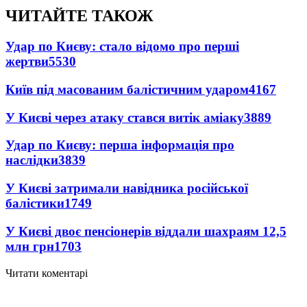
ЧИТАЙТЕ ТАКОЖ
Удар по Києву: стало відомо про перші
жертви
5530
Київ під масованим балістичним ударом
4167
У Києві через атаку стався витік аміаку
3889
Удар по Києву: перша інформація про
наслідки
3839
У Києві затримали навідника російської
балістики
1749
У Києві двоє пенсіонерів віддали шахраям 12,5
млн грн
1703
Читати коментарі