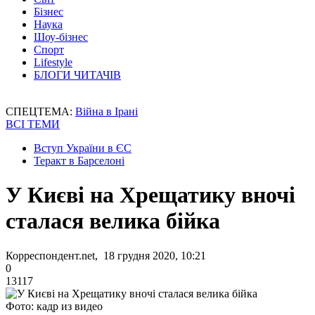
Бізнес
Наука
Шоу-бізнес
Спорт
Lifestyle
БЛОГИ ЧИТАЧІВ
СПЕЦТЕМА:
Війна в Ірані
ВСІ ТЕМИ
Вступ України в ЄС
Теракт в Барселоні
У Києві на Хрещатику вночі
сталася велика бійка
Корреспондент.net, 18 грудня 2020, 10:21
0
13117
Фото: кадр из видео