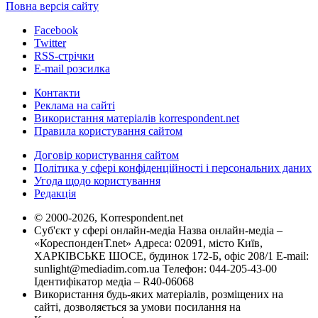
Повна версія сайту
Facebook
Twitter
RSS-стрічки
E-mail розсилка
Контакти
Реклама на сайті
Використання матеріалів korrespondent.net
Правила користування сайтом
Договір користування сайтом
Політика у сфері конфіденційності і персональних даних
Угода щодо користування
Редакція
© 2000-2026, Korrespondent.net
Суб'єкт у сфері онлайн-медіа Назва онлайн-медіа –
«КореспонденТ.net» Адреса: 02091, місто Київ,
ХАРКІВСЬКЕ ШОСЕ, будинок 172-Б, офіс 208/1 E-mail:
sunlight@mediadim.com.ua
Телефон: 044-205-43-00
Ідентифікатор медіа – R40-06068
Використання будь-яких матеріалів, розміщених на
сайті, дозволяється за умови посилання на