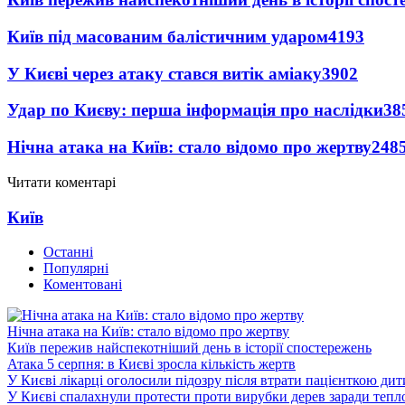
Київ під масованим балістичним ударом
4193
У Києві через атаку стався витік аміаку
3902
Удар по Києву: перша інформація про наслідки
38
Нічна атака на Київ: стало відомо про жертву
248
Читати коментарі
Київ
Останні
Популярні
Коментовані
Нічна атака на Київ: стало відомо про жертву
Київ пережив найспекотніший день в історії спостережень
Атака 5 серпня: в Києві зросла кількість жертв
У Києві лікарці оголосили підозру після втрати пацієнткою ди
У Києві спалахнули протести проти вирубки дерев заради тепл