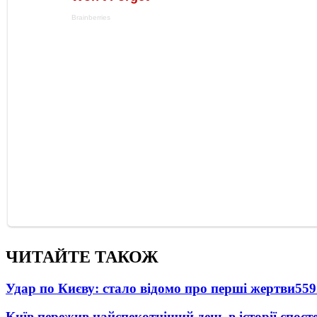
ЧИТАЙТЕ ТАКОЖ
Удар по Києву: стало відомо про перші жертви
559
Київ пережив найспекотніший день в історії спост