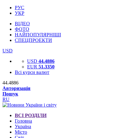
РУС
УКР
ВІДЕО
ФОТО
НАЙПОПУЛЯРНІШІ
СПЕЦПРОЕКТИ
USD
USD
44.4886
EUR
51.3350
Всі курси валют
44.4886
Авторизація
Пошук
RU
ВСІ РОЗДІЛИ
Головна
Україна
Місто
Світ