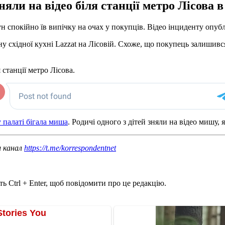
няли на відео біля станції метро Лісова 
ун спокійно їв випічку на очах у покупців. Відео інциденту опу
східної кухні Lazzat на Лісовій. Схоже, що покупець залишився 
 станції метро Лісова.
у палаті бігала миша
. Родичі одного з дітей зняли на відео мишу, я
ш канал
https://t.me/korrespondentnet
ь Ctrl + Enter, щоб повідомити про це редакцію.