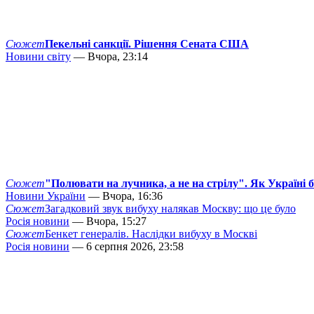
Сюжет
Пекельні санкції. Рішення Сената США
Новини світу
— Вчора, 23:14
Сюжет
"Полювати на лучника, а не на стрілу". Як Україні 
Новини України
— Вчора, 16:36
Сюжет
Загадковий звук вибуху налякав Москву: що це було
Росія новини
— Вчора, 15:27
Сюжет
Бенкет генералів. Наслідки вибуху в Москві
Росія новини
— 6 серпня 2026, 23:58