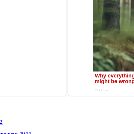
2
ережень
4944