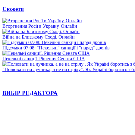
Сюжети
Вторгнення Росії в Україну. Онлайн
Війна на Близькому Сході. Онлайн
Підсумки 07.08: "Пекельні" санкції і "парад" дронів
Пекельні санкції. Рішення Сената США
"Полювати на лучника, а не на стрілу". Як Україні боротись з 
ВИБІР РЕДАКТОРА