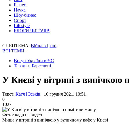
Бізнес
Наука
Шоу-бізнес
Спорт
Lifestyle
БЛОГИ ЧИТАЧІВ
СПЕЦТЕМА:
Війна в Ірані
ВСІ ТЕМИ
Вступ України в ЄС
Теракт в Барселоні
У Києві у вітрині з випічкою
Текст:
Катя Юськів
, 10 грудня 2021, 10:51
0
1027
Фото: кадр из видео
Миша у вітрині з випічкою у вуличному кафе у Києві