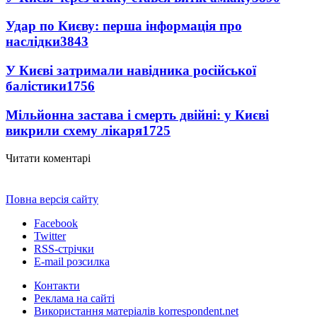
Удар по Києву: перша інформація про
наслідки
3843
У Києві затримали навідника російської
балістики
1756
Мільйонна застава і смерть двійні: у Києві
викрили схему лікаря
1725
Читати коментарі
Повна версія сайту
Facebook
Twitter
RSS-стрічки
E-mail розсилка
Контакти
Реклама на сайті
Використання матеріалів korrespondent.net