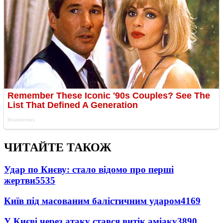
ЧИТАЙТЕ ТАКОЖ
Удар по Києву: стало відомо про перші
жертви
5535
Київ під масованим балістичним ударом
4169
У Києві через атаку стався витік аміаку
3890