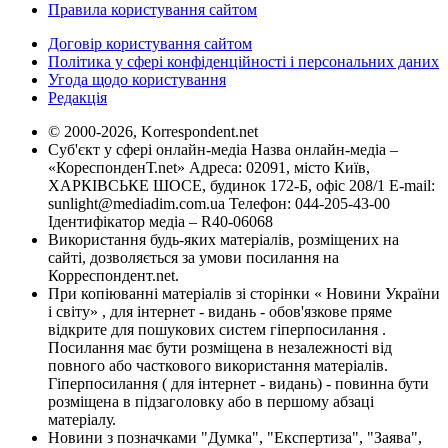
Правила користування сайтом
Договір користування сайтом
Політика у сфері конфіденційності і персональних даних
Угода щодо користування
Редакція
© 2000-2026, Korrespondent.net
Суб'єкт у сфері онлайн-медіа Назва онлайн-медіа –
«КореспонденТ.net» Адреса: 02091, місто Київ,
ХАРКІВСЬКЕ ШОСЕ, будинок 172-Б, офіс 208/1 E-mail:
sunlight@mediadim.com.ua
Телефон: 044-205-43-00
Ідентифікатор медіа – R40-06068
Використання будь-яких матеріалів, розміщених на
сайті, дозволяється за умови посилання на
Корреспондент.net.
При копіюванні матеріалів зі сторінки « Новини України
і світу» , для інтернет - видань - обов'язкове пряме
відкрите для пошукових систем гіперпосилання .
Посилання має бути розміщена в незалежності від
повного або часткового використання матеріалів.
Гіперпосилання ( для інтернет - видань) - повинна бути
розміщена в підзаголовку або в першому абзаці
матеріалу.
Новини з позначками "Думка", "Експертиза", "Заява",