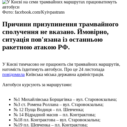
Фото: facebook.com/Kyivpastrans
Причини призупинення трамвайного
сполучення не вказано. Ймовірно,
ситуація пов'язана із останньою
ракетною атакою РФ.
У Києві тимчасово не працюють сім трамвайних маршрутів,
натомість їздитимуть автобуси. Про це 24 листопада
повідомила
Київська міська державна адміністрація.
Автобуси курсують за маршрутами:
№1 Михайлівська Борщагівка – вул. Старовокзальна;
№3 ст. Ромена Роллана – вул. Старовокзальна;
№ 12 Пуща Водиця – пл. Шевченка;
№ 14 Відрадний масив – пл. Контрактова;
№18 пл. Контрактова – вул. Старовокзальна;
№19 пл. Шевченка – пл. Контрактова;