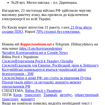
№28 вул. Милославська – пл. Дарницька.
Нагадаємо, 23 листопада війська РФ здійснили чергову
масовану ракетну атаку, яка призвела до відключення
електроенергії по всій Україні.
По Києву ворог випустив 31 ракету, з них
21 була збита
силами ППО
. Наразі
70% столиці без електрики.
Новини від
Корреспондент.net
в Telegram. Підписуйтесь на
наш канал
https://t.me/korrespondentnet
Читайте Korrespondent.net в Google News
Війна Росії з Україною
Сюжет
Вторгнення Росії в Україну. Онлайн
Сюжет
Ескалація для Європи. Російський дрон в Лейпцигу
Колумбійські наркокартелі вчаться українській війні
безпілотників - ЗМІ
Сюжет
Зміни в армії РФ: що стоїть за рішенням Путіна
Пропагували війну та окупацію: викрито мережу
прихильників РФ
СПЕЦТЕМА:
Війна Росії з Україною
ТЕГИ:
Киев
,
транспорт
,
Трамвай
,
автобус
,
общественный
транспорт
,
маршрут
Якщо ви помітили помилку, виділіть необхідний текст і