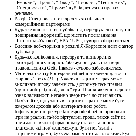
"Регіони", "Гроші", "Влада", "Вибори", "Тест-драйв",
"Спецпроекти", "Промо" публікуються на правах
реклами.
Розділ Спецпроекти створюється спільно з
комерційними партнерами.
Будь яке копіювання, публікація, передрук, чи наступне
поширення інформації, що містить посилання на
"Інтерфакс-Україна", EPA / UPG, суворо забороняється.
Власник веб-сторінки в розділі Я-Корреспондент є автор
публікації.
Будь-яке копіювання, передрук та відтворення
фотографічних творів та/або аудіовізуальних творів
правовласника Getty Images - суворо забороняється.
Матеріали сайту korrespondent.net призначені для осіб
старше 21 року (21+). Участь в азартних іграх може
викликати ігрову залежність. Дотримуйтесь правил
(принципів) відповідальної гри. При виявленні перших
ознак залежності негайно зверніться до спеціаліста.
Пам'ятайте, що участь в азартних іграх не може бути
джерелом доходів або альтернативою роботі.
Інформаційний ресурс korrespondent.net не проводить
ігри на реальні та/або віртуальні гроші, також сайт не
приймає ні в якій формі оплату ставок та інших
платежів, які пов’язані/можуть бути пов’язані з
азартними іграми, букмекерами чи тоталізаторами. Будь-