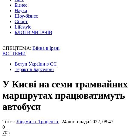
Бізнес
Наука
Шоу-бізнес
Спорт
Lifestyle
БЛОГИ ЧИТАЧІВ
СПЕЦТЕМА:
Війна в Ірані
ВСІ ТЕМИ
Вступ України в ЄС
Теракт в Барселоні
У Києві на семи трамвайних
маршрутах працюватимуть
автобуси
Текст:
Людмила Троценко
, 24 листопада 2022, 08:47
0
705