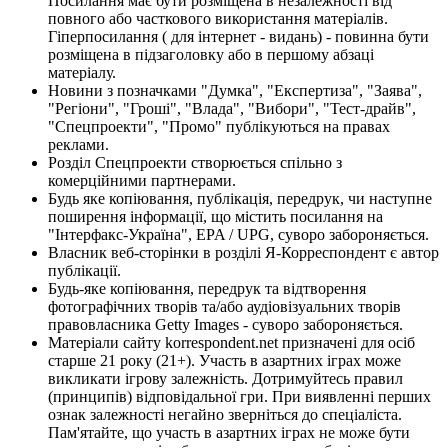
Посилання має бути розміщена в незалежності від
повного або часткового використання матеріалів.
Гіперпосилання ( для інтернет - видань) - повинна бути
розміщена в підзаголовку або в першому абзаці
матеріалу.
Новини з позначками "Думка", "Експертиза", "Заява",
"Регіони", "Гроші", "Влада", "Вибори", "Тест-драйв",
"Спецпроекти", "Промо" публікуються на правах
реклами.
Розділ Спецпроекти створюється спільно з
комерційними партнерами.
Будь яке копіювання, публікація, передрук, чи наступне
поширення інформації, що містить посилання на
"Інтерфакс-Україна", EPA / UPG, суворо забороняється.
Власник веб-сторінки в розділі Я-Корреспондент є автор
публікації.
Будь-яке копіювання, передрук та відтворення
фотографічних творів та/або аудіовізуальних творів
правовласника Getty Images - суворо забороняється.
Матеріали сайту korrespondent.net призначені для осіб
старше 21 року (21+). Участь в азартних іграх може
викликати ігрову залежність. Дотримуйтесь правил
(принципів) відповідальної гри. При виявленні перших
ознак залежності негайно зверніться до спеціаліста.
Пам'ятайте, що участь в азартних іграх не може бути