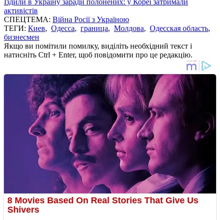
Їздили в Україну заради полонених: у Кореї затримали
активістів
СПЕЦТЕМА:
Війна Росії з Україною
ТЕГИ:
Киев
,
Одесса
,
граница
,
Молдова
,
Одесская область
,
бизнесмен
Якщо ви помітили помилку, виділіть необхідний текст і
натисніть Ctrl + Enter, щоб повідомити про це редакцію.