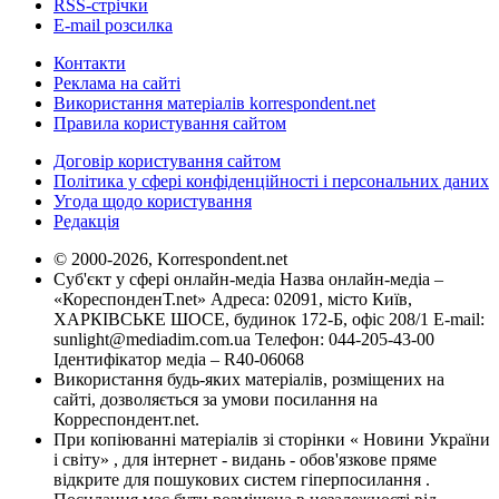
RSS-стрічки
E-mail розсилка
Контакти
Реклама на сайті
Використання матеріалів korrespondent.net
Правила користування сайтом
Договір користування сайтом
Політика у сфері конфіденційності і персональних даних
Угода щодо користування
Редакція
© 2000-2026, Korrespondent.net
Суб'єкт у сфері онлайн-медіа Назва онлайн-медіа –
«КореспонденТ.net» Адреса: 02091, місто Київ,
ХАРКІВСЬКЕ ШОСЕ, будинок 172-Б, офіс 208/1 E-mail:
sunlight@mediadim.com.ua
Телефон: 044-205-43-00
Ідентифікатор медіа – R40-06068
Використання будь-яких матеріалів, розміщених на
сайті, дозволяється за умови посилання на
Корреспондент.net.
При копіюванні матеріалів зі сторінки « Новини України
і світу» , для інтернет - видань - обов'язкове пряме
відкрите для пошукових систем гіперпосилання .