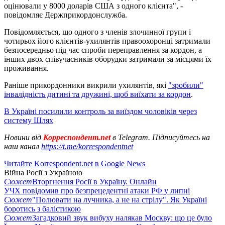
оцінювали у 8000 доларів США з одного клієнта", -
повідомляє Держприкордонслужба.
Повідомляється, що одного з членів злочинної групи і
чотирьох його клієнтів-ухилянтів правоохоронці затримали
безпосередньо під час спроби переправлення за кордон, а
інших двох співучасників оборудки затримали за місцями їх
проживання.
Раніше прикордонники викрили ухилянтів, які
"зробили"
інвалідність дитині та дружині, щоб виїхати за кордон
.
В Україні посилили контроль за виїздом чоловіків через
систему Шлях
Новини від
Корреспондент.net
в Telegram. Підписуйтесь на
наш канал
https://t.me/korrespondentnet
Читайте Korrespondent.net в Google News
Війна Росії з Україною
Сюжет
Вторгнення Росії в Україну. Онлайн
УЧХ повідомив про безпрецедентні атаки РФ у липні
Сюжет
"Полювати на лучника, а не на стрілу". Як Україні
боротись з балістикою
Сюжет
Загадковий звук вибуху налякав Москву: що це було