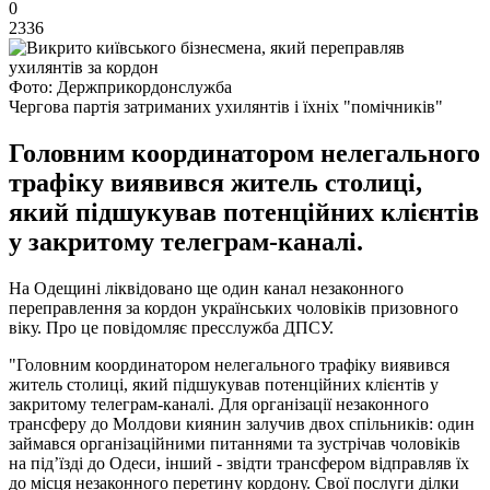
0
2336
Фото: Держприкордонслужба
Чергова партія затриманих ухилянтів і їхніх "помічників"
Головним координатором нелегального
трафіку виявився житель столиці,
який підшукував потенційних клієнтів
у закритому телеграм-каналі.
На Одещині ліквідовано ще один канал незаконного
переправлення за кордон українських чоловіків призовного
віку. Про це повідомляє пресслужба ДПСУ.
"Головним координатором нелегального трафіку виявився
житель столиці, який підшукував потенційних клієнтів у
закритому телеграм-каналі. Для організації незаконного
трансферу до Молдови киянин залучив двох спільників: один
займався організаційними питаннями та зустрічав чоловіків
на підʼїзді до Одеси, інший - звідти трансфером відправляв їх
до місця незаконного перетину кордону. Свої послуги ділки