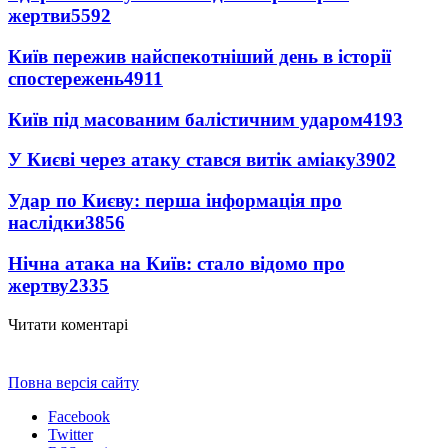
жертви
5592
Київ пережив найспекотніший день в історії
спостережень
4911
Київ під масованим балістичним ударом
4193
У Києві через атаку стався витік аміаку
3902
Удар по Києву: перша інформація про
наслідки
3856
Нічна атака на Київ: стало відомо про
жертву
2335
Читати коментарі
Повна версія сайту
Facebook
Twitter