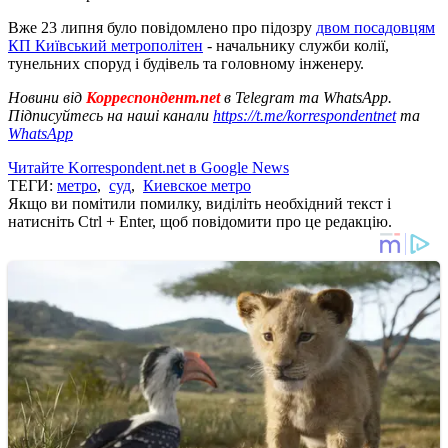
Вже 23 липня було повідомлено про підозру
двом посадовцям
КП Київський метрополітен
- начальнику служби колії,
тунельних споруд і будівель та головному інженеру.
Новини від
Корреспондент.net
в Telegram та WhatsApp.
Підписуйтесь на наші канали
https://t.me/korrespondentnet
та
WhatsApp
Читайте Korrespondent.net в Google News
ТЕГИ:
метро
,
суд
,
Киевское метро
Якщо ви помітили помилку, виділіть необхідний текст і
натисніть Ctrl + Enter, щоб повідомити про це редакцію.