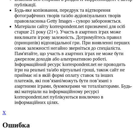
публікації.
Будь-яке копіювання, передрук та відтворення
фотографічних творів та/або аудіовізуальних творів
правовласника Getty Images - суворо забороняється.
Матеріали сайту korrespondent.net призначені для осіб
старше 21 року (21+). Участь в азартних іграх може
викликати ігрову залежність. Дотримуйтесь правил
(принципів) відповідальної гри. При виявленні перших
ознак залежності негайно зверніться до спеціаліста.
Пам'ятайте, що участь в азартних іграх не може бути
джерелом доходів або альтернативою роботі.
Інформаційний ресурс korrespondent.net не проводить
ігри на реальні та/або віртуальні гроші, також сайт не
приймає ні в якій формі оплату ставок та інших
платежів, які пов’язані/можуть бути пов’язані з
азартними іграми, букмекерами чи тоталізаторами. Будь-
які матеріали на інформаційному ресурсі
korrespondent.net публікуються виключно в
інформаційних цілях.
X
Ошибка