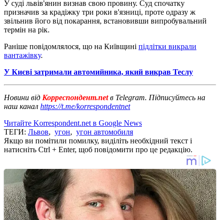
У суді львів'янин визнав свою провину. Суд спочатку
призначив за крадіжку три роки в'язниці, проте одразу ж
звільнив його від покарання, встановивши випробувальний
термін на рік.
Раніше повідомлялося, що на Київщині
підлітки викрали
вантажівку
.
У Києві затримали автомийника, який викрав Теслу
Новини від
Корреспондент.net
в Telegram. Підписуйтесь на
наш канал
https://t.me/korrespondentnet
Читайте Korrespondent.net в Google News
ТЕГИ:
Львов
,
угон
,
угон автомобиля
Якщо ви помітили помилку, виділіть необхідний текст і
натисніть Ctrl + Enter, щоб повідомити про це редакцію.