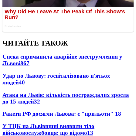
ЧИТАЙТЕ ТАКОЖ
Спека спричинила аварійне знеструмлення у
Львові
867
Удар по Львову: госпіталізовано п'ятьох
людей
40
Атака на Львів: кількість постраждалих зросла
до 15 людей
32
Ракети РФ досягли Львова: є "прильоти"
18
У ТЦК на Львівщині виявили тіло
військовослужбовця: що відомо
13