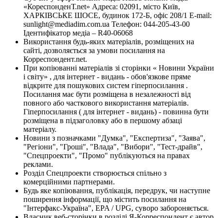
«КореспонденТ.net» Адреса: 02091, місто Київ,
ХАРКІВСЬКЕ ШОСЕ, будинок 172-Б, офіс 208/1 E-mail:
sunlight@mediadim.com.ua
Телефон: 044-205-43-00
Ідентифікатор медіа – R40-06068
Використання будь-яких матеріалів, розміщених на
сайті, дозволяється за умови посилання на
Корреспондент.net.
При копіюванні матеріалів зі сторінки « Новини України
і світу» , для інтернет - видань - обов'язкове пряме
відкрите для пошукових систем гіперпосилання .
Посилання має бути розміщена в незалежності від
повного або часткового використання матеріалів.
Гіперпосилання ( для інтернет - видань) - повинна бути
розміщена в підзаголовку або в першому абзаці
матеріалу.
Новини з позначками "Думка", "Експертиза", "Заява",
"Регіони", "Гроші", "Влада", "Вибори", "Тест-драйв",
"Спецпроекти", "Промо" публікуються на правах
реклами.
Розділ Спецпроекти створюється спільно з
комерційними партнерами.
Будь яке копіювання, публікація, передрук, чи наступне
поширення інформації, що містить посилання на
"Інтерфакс-Україна", EPA / UPG, суворо забороняється.
Власник веб-сторінки в розділі Я-Корреспондент є автор