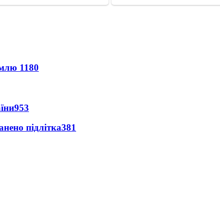
землю
1180
аїни
953
анено підлітка
381