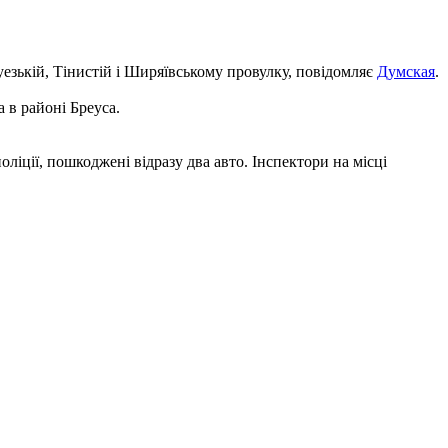
езькій, Тінистій і Ширяївському провулку, повідомляє
Думская
.
 в районі Бреуса.
ліції, пошкоджені відразу два авто. Інспектори на місці