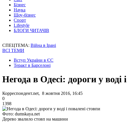
Бізнес
Наука
Шоу-бізнес
Спорт
Lifestyle
БЛОГИ ЧИТАЧІВ
СПЕЦТЕМА:
Війна в Ірані
ВСІ ТЕМИ
Вступ України в ЄС
Теракт в Барселоні
Негода в Одесі: дороги у воді 
Корреспондент.net, 8 жовтня 2016, 16:45
0
1398
Фото: dumskaya.net
Дерево звалило стовп на машини