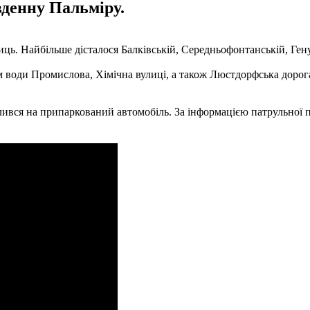
вденну Пальміру.
ць. Найбільше дісталося Балківській, Середньофонтанській, Гену
м води Промислова, Хімічна вулиці, а також Люстдорфська дорога
лився на припаркований автомобіль. За інформацією патрульної по