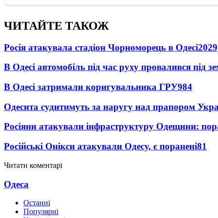
ЧИТАЙТЕ ТАКОЖ
Росія атакувала стадіон Чорноморець в Одесі
2029
В Одесі автомобіль під час руху провалився під 
В Одесі затримали коригувальника ГРУ
984
Одесита судитимуть за наругу над прапором Укр
Росіяни атакували інфраструктуру Одещини: пор
Російські Онікси атакували Одесу, є поранені
81
Читати коментарі
Одеса
Останні
Популярні