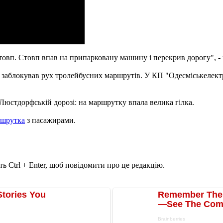
товп. Стовп впав на припарковану машину і перекрив дорогу", -
 заблокував рух тролейбусних маршрутів. У КП "Одесміськелект
Люстдорфській дорозі: на маршрутку впала велика гілка.
ршрутка
з пасажирами.
ь Ctrl + Enter, щоб повідомити про це редакцію.