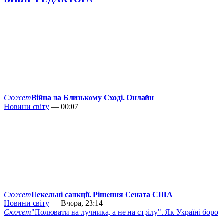
Сюжет
Війна на Близькому Сході. Онлайн
Новини світу
— 00:07
Сюжет
Пекельні санкції. Рішення Сената США
Новини світу
— Вчора, 23:14
Сюжет
"Полювати на лучника, а не на стрілу". Як Україні бор