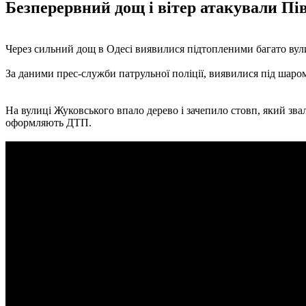
Безперервний дощ і вітер атакували Пі
Через сильний дощ в Одесі виявилися підтопленими багато вули
За даними прес-служби патрульної поліції, виявилися під шаро
На вулиці Жуковського впало дерево і зачепило стовп, який зва
оформляють ДТП.