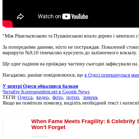
"Між Рішельєвською та Пушкінською впало дерево і зачепило с
За попередніми даними, ніхто не постраждав. Повалений стовп
маршрути №9,10 тимчасово курсують до залізничного вокзалу.
Ще одне падіння на проїжджу частину сьогодні зафіксували на 
Нагадаємо, раніше повідомлялося, що
в Одесі перекинулася ма
У центрі Одеси обвалився балкон
Читайте Korrespondent.net в Google News
ТЕГИ:
Одесса
,
видео
,
фото
,
потоп
,
ливень
Якщо ви помітили помилку, виділіть необхідний текст і натисніт