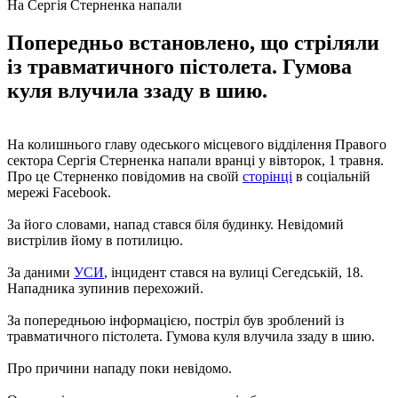
На Сергія Стерненка напали
Попередньо встановлено, що стріляли
із травматичного пістолета. Гумова
куля влучила ззаду в шию.
На колишнього главу одеського місцевого відділення Правого
сектора Сергія Стерненка напали вранці у вівторок, 1 травня.
Про це Стерненко повідомив на своїй
сторінці
в соціальній
мережі Facebook.
За його словами, напад стався біля будинку. Невідомий
вистрілив йому в потилицю.
За даними
УСИ
, інцидент стався на вулиці Сегедській, 18.
Нападника зупинив перехожий.
За попередньою інформацією, постріл був зроблений із
травматичного пістолета. Гумова куля влучила ззаду в шию.
Про причини нападу поки невідомо.