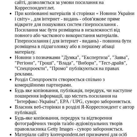
сайті, дозволяється за умови посилання на
Корреспондент.net.
При копіюванні матеріалів зі сторінки « Новини України
і світу» , для інтернет - видань - обов'язкове пряме
відкрите для пошукових систем гіперпосилання .
Посилання має бути розміщена в незалежності від
повного або часткового використання матеріалів.
Гіперпосилання ( для інтернет - видань) - повинна бути
розміщена в підзаголовку або в першому абзаці
матеріалу.
Новини з позначками "Думка", "Експертиза", "Заява",
"Регіони", "Гроші", "Влада", "Вибори", "Тест-драйв",
"Спецпроекти", "Промо" публікуються на правах
реклами.
Розділ Спецпроекти створюється спільно з
комерційними партнерами.
Будь яке копіювання, публікація, передрук, чи наступне
поширення інформації, що містить посилання на
"Інтерфакс-Україна", EPA / UPG, суворо забороняється.
Власник веб-сторінки в розділі Я-Корреспондент є автор
публікації.
Будь-яке копіювання, передрук та відтворення
фотографічних творів та/або аудіовізуальних творів
правовласника Getty Images - суворо забороняється.
Матеріали сайту korrespondent.net призначені для осіб