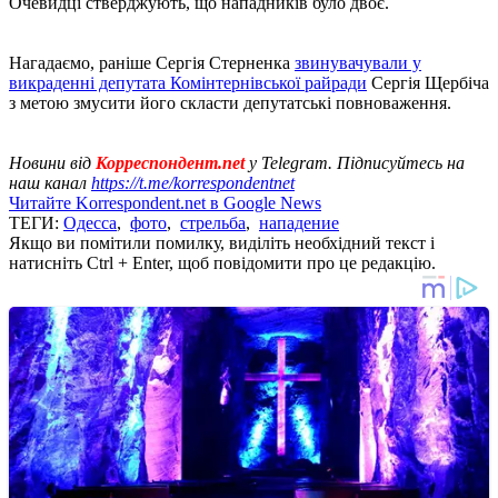
Очевидці стверджують, що нападників було двоє.
Нагадаємо, раніше Сергія Стерненка
звинувачували у
викраденні депутата Комінтернівської райради
Сергія Щербіча
з метою змусити його скласти депутатські повноваження.
Новини від
Корреспондент.net
у Telegram. Підписуйтесь на
наш канал
https://t.me/korrespondentnet
Читайте Korrespondent.net в Google News
ТЕГИ:
Одесса
,
фото
,
стрельба
,
нападение
Якщо ви помітили помилку, виділіть необхідний текст і
натисніть Ctrl + Enter, щоб повідомити про це редакцію.