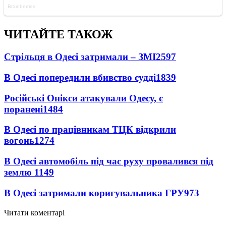
ЧИТАЙТЕ ТАКОЖ
Стрільця в Одесі затримали – ЗМІ
2597
В Одесі попередили вбивство судді
1839
Російські Онікси атакували Одесу, є
поранені
1484
В Одесі по працівникам ТЦК відкрили
вогонь
1274
В Одесі автомобіль під час руху провалився під
землю
1149
В Одесі затримали коригувальника ГРУ
973
Читати коментарі