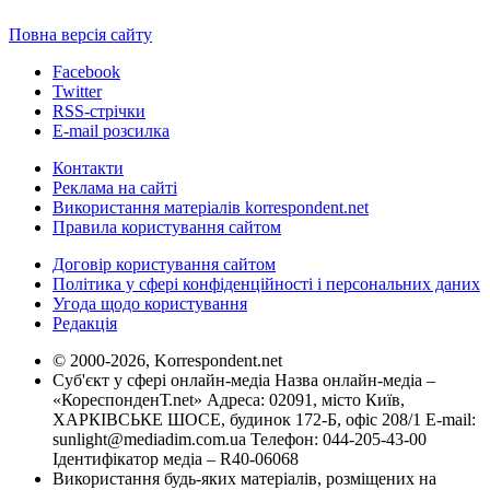
Повна версія сайту
Facebook
Twitter
RSS-стрічки
E-mail розсилка
Контакти
Реклама на сайті
Використання матеріалів korrespondent.net
Правила користування сайтом
Договір користування сайтом
Політика у сфері конфіденційності і персональних даних
Угода щодо користування
Редакція
© 2000-2026, Korrespondent.net
Суб'єкт у сфері онлайн-медіа Назва онлайн-медіа –
«КореспонденТ.net» Адреса: 02091, місто Київ,
ХАРКІВСЬКЕ ШОСЕ, будинок 172-Б, офіс 208/1 E-mail:
sunlight@mediadim.com.ua
Телефон: 044-205-43-00
Ідентифікатор медіа – R40-06068
Використання будь-яких матеріалів, розміщених на