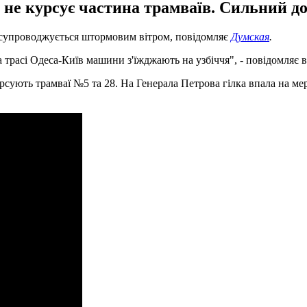
сті не курсує частина трамваїв. Сильний 
о супроводжується штормовим вітром, повідомляє
Думская
.
 трасі Одеса-Київ машини з'їжджають на узбіччя", - повідомляє 
рсують трамваї №5 та 28. На Генерала Петрова гілка впала на мер