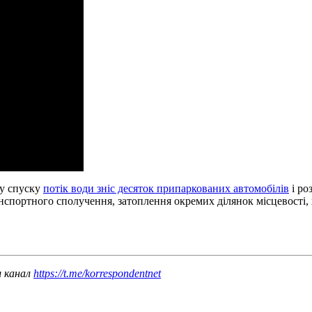
му спуску
потік води зніс десяток припаркованих автомобілів
і ро
спортного сполучення, затоплення окремих ділянок місцевості,
ш канал
https://t.me/korrespondentnet