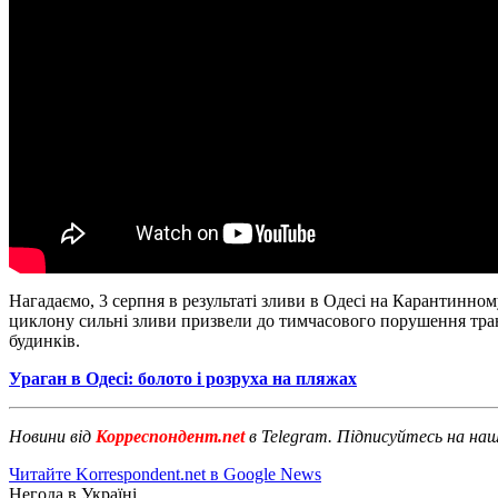
Нагадаємо, 3 серпня в результаті зливи в Одесі на Карантинно
циклону сильні зливи призвели до тимчасового порушення тран
будинків.
Ураган в Одесі: болото і розруха на пляжах
Новини від
Корреспондент.net
в Telegram. Підписуйтесь на на
Читайте Korrespondent.net в Google News
Негода в Україні