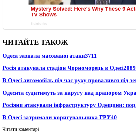
ЧИТАЙТЕ ТАКОЖ
Одеса зазнала масованої атаки
3711
Росія атакувала стадіон Чорноморець в Одесі
2089
В Одесі автомобіль під час руху провалився під 
Одесита судитимуть за наругу над прапором Укр
Росіяни атакували інфраструктуру Одещини: пор
В Одесі затримали коригувальника ГРУ
40
Читати коментарі