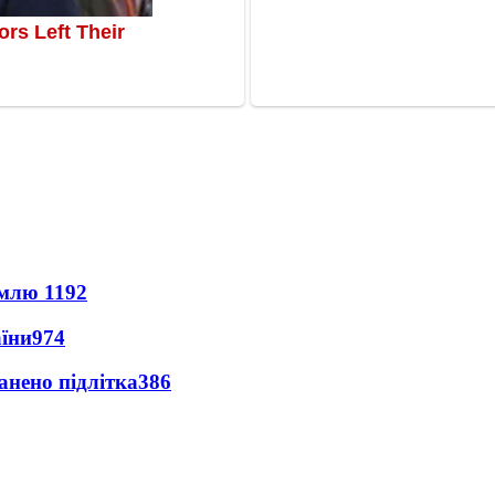
землю
1192
аїни
974
анено підлітка
386