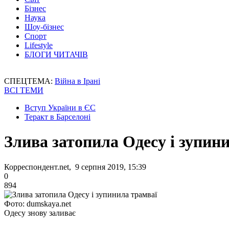
Бізнес
Наука
Шоу-бізнес
Спорт
Lifestyle
БЛОГИ ЧИТАЧІВ
СПЕЦТЕМА:
Війна в Ірані
ВСІ ТЕМИ
Вступ України в ЄС
Теракт в Барселоні
Злива затопила Одесу і зупин
Корреспондент.net, 9 серпня 2019, 15:39
0
894
Фото: dumskaya.net
Одесу знову заливає