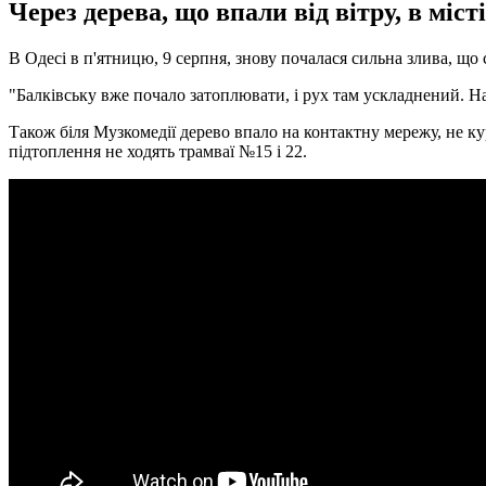
Через дерева, що впали від вітру, в мі
В Одесі в п'ятницю, 9 серпня, знову почалася сильна злива, щ
"Балківську вже почало затоплювати, і рух там ускладнений. На
Також біля Музкомедії дерево впало на контактну мережу, не ку
підтоплення не ходять трамваї №15 і 22.