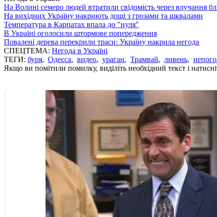
На Волині семеро людей втратили свідомість через влучання б
На вихідних Україну накриють дощі з грозами та шквалами
Температура в Карпатах впала до "нуля"
В Україні оголосили штормове попередження
Повалені дерева перекрили траси: Україну накрила негода
СПЕЦТЕМА:
Негода в Україні
ТЕГИ:
буря
,
Одесса
,
видео
,
ураган
,
Трамвай
,
ливень
,
непого
Якщо ви помітили помилку, виділіть необхідний текст і натисніт