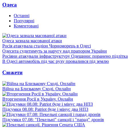
Одеса
Останні
Популярні
Коментовані
Одеса зазнала масованої атаки
Росія атакувала стадіон Чорноморець в Одесі
Одесита судитимуть за наругу над прапором України
Росіяни атакували інфраструктуру Одещини: поранено підлітка
В Одесі автомобіль під час руху провалився під землю
Сюжети
Війна на Близькому Сході. Онлайн
Вторгнення Росії в Україну. Онлайн
Підсумки 08.08: Patriot буде і мінус два НПЗ
Підсумки 07.08: "Пекельні" санкції і "парад" дронів