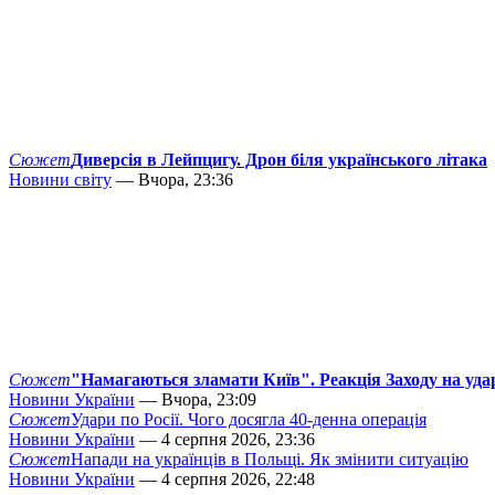
Сюжет
Диверсія в Лейпцигу. Дрон біля українського літака
Новини світу
— Вчора, 23:36
Сюжет
"Намагаються зламати Київ". Реакція Заходу на уда
Новини України
— Вчора, 23:09
Сюжет
Удари по Росії. Чого досягла 40-денна операція
Новини України
— 4 серпня 2026, 23:36
Сюжет
Напади на українців в Польщі. Як змінити ситуацію
Новини України
— 4 серпня 2026, 22:48