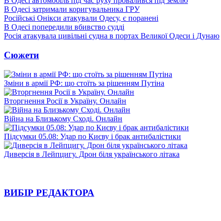
В Одесі автомобіль під час руху провалився під землю
В Одесі затримали коригувальника ГРУ
Російські Онікси атакували Одесу, є поранені
В Одесі попередили вбивство судді
Росія атакувала цивільні судна в портах Великої Одеси і Дунаю
Сюжети
Зміни в армії РФ: що стоїть за рішенням Путіна
Вторгнення Росії в Україну. Онлайн
Війна на Близькому Сході. Онлайн
Підсумки 05.08: Удар по Києву і брак антибалістики
Диверсія в Лейпцигу. Дрон біля українського літака
ВИБІР РЕДАКТОРА