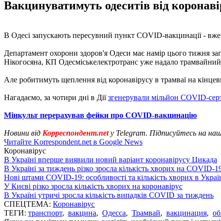
Вакцинуватимуть одеситів від коронаві
В Одесі запускають пересувний пункт COVID-вакцинації - вже
Департамент охорони здоров'я Одеси має намір цього тижня зап
Нікогосяна, КП Одесміськелектротранс уже надало трамвайний 
Але робитимуть щеплення від коронавірусу в трамваї на кінцев
Нагадаємо, за чотири дні в Дії
згенерували мільйон COVID-серт
Мінкульт перерахував фейки про COVID-вакцинацію
Новини від
Корреспондент.net
у Telegram. Підписуйтесь на на
Читайте Korrespondent.net в Google News
Коронавірус
В Україні вперше виявили новий варіант коронавірусу Цикада
В Україні за тиждень різко зросла кількість хворих на COVID-1
Нові штами COVID-19: особливості та кількість хворих в Украї
У Києві різко зросла кількість хворих на коронавірус
В Україні утричі зросла кількість випадків COVID за тиждень
СПЕЦТЕМА:
Коронавірус
ТЕГИ:
транспорт
,
вакцина
,
Одесса
,
Трамвай
,
вакцинация
,
об