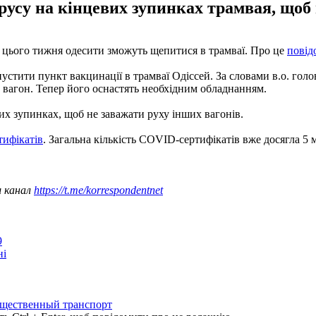
русу на кінцевих зупинках трамвая, щоб 
 цього тижня одесити зможуть щепитися в трамваї. Про це
повід
устити пункт вакцинації в трамваї Одіссей. За словами в.о. гол
вагон. Тепер його оснастять необхідним обладнанням.
их зупинках, щоб не заважати руху інших вагонів.
ифікатів
. Загальна кількість COVID-сертифікатів вже досягла 5 м
ш канал
https://t.me/korrespondentnet
9
ні
щественный транспорт