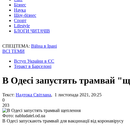
Бізнес
Наука
Шоу-бізнес
Спорт
Lifestyle
БЛОГИ ЧИТАЧІВ
СПЕЦТЕМА:
Війна в Ірані
ВСІ ТЕМИ
Вступ України в ЄС
Теракт в Барселоні
В Одесі запустять трамвай "
Текст:
Надтока Світлана
, 1 листопада 2021, 20:25
0
203
Фото: nabludatel.od.ua
В Одесі запускають трамвай для вакцинації від коронавірусу