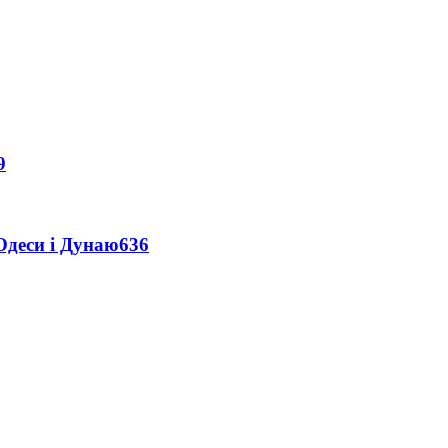
9
Одеси і Дунаю
636