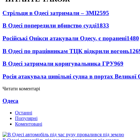
Стрільця в Одесі затримали – ЗМІ
2595
В Одесі попередили вбивство судді
1833
Російські Онікси атакували Одесу, є поранені
1480
В Одесі по працівникам ТЦК відкрили вогонь
126
В Одесі затримали коригувальника ГРУ
969
Росія атакувала цивільні судна в портах Великої 
Читати коментарі
Одеса
Останні
Популярні
Коментовані