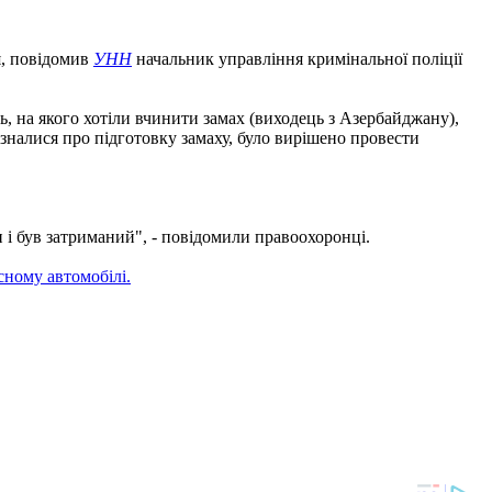
я, повідомив
УНН
начальник управління кримінальної поліції
ь, на якого хотіли вчинити замах (виходець з Азербайджану),
ізналися про підготовку замаху, було вирішено провести
 і був затриманий", - повідомили правоохоронці.
асному автомобілі.