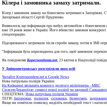
Кілера і замовника замаху затримали.
Кілер і замовник замаху на бізнесмена затримані в Запоріжжі. 
Запорізької області Сергій Прудченко.
Виявилося, що інформація про вибух автомобіля з бізнесменом в
вже 19 років живе в Україні. Його вбивство замовив конкурент 
спецоперацію.
Підозрюваного затримали після спроби замаху, потім в ЗМІ оп
"Інформація була оприлюднена для того, щоб замовник переконав
Як повідомляв
Кореспондент.net
, 23 квітня в Нацполіції пові
У Дніпропетровську розстріляли двох осіб
Читайте Korrespondent.net в Google News
Нова патрульна поліція України
На Київщині звільнять кожного десятого міліціонера - МВС
Сюжет
Деканоїдзе: cимвол нової поліції чи рядовий Саакашвіл
СПЕЦТЕМА:
Нова патрульна поліція України
ТЕГИ:
Запорожье
,
полиция
,
силовики
,
бизнесмен
,
задержани
Якщо ви помітили помилку, виділіть необхідний текст і натисніт