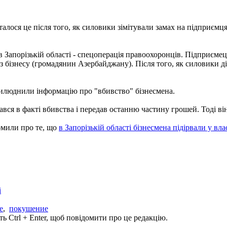
Сталося це після того, як силовики зімітували замах на підприємц
 Запорізькій області - спецоперація правоохоронців. Підприємец
з бізнесу (громадянин Азербайджану). Після того, як силовики д
рилюднили інформацію про "вбивство" бізнесмена.
ся в факті вбивства і передав останню частину грошей. Тоді він
домили про те, що
в Запорізькій області бізнесмена підірвали у вл
і
е
,
покушение
ь Ctrl + Enter, щоб повідомити про це редакцію.