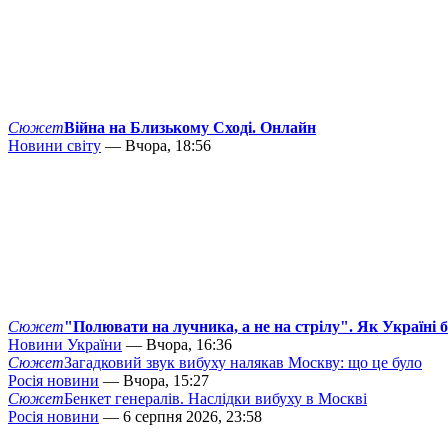
Сюжет
Війна на Близькому Сході. Онлайн
Новини світу
— Вчора, 18:56
Сюжет
"Полювати на лучника, а не на стрілу". Як Україні 
Новини України
— Вчора, 16:36
Сюжет
Загадковий звук вибуху налякав Москву: що це було
Росія новини
— Вчора, 15:27
Сюжет
Бенкет генералів. Наслідки вибуху в Москві
Росія новини
— 6 серпня 2026, 23:58