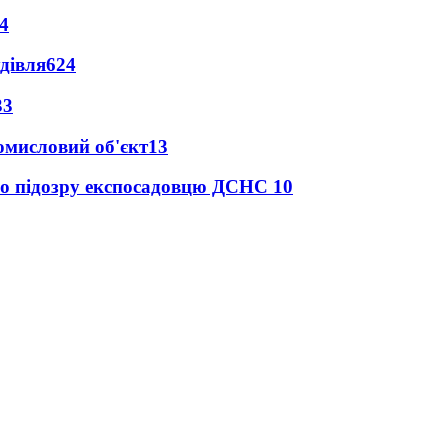
4
дівля
624
33
ромисловий об'єкт
13
про підозру експосадовцю ДСНС
10