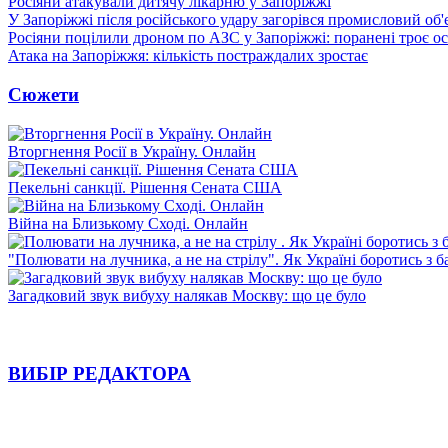
Росіяни атакували дитячу лікарню у Запоріжжі
У Запоріжжі після російського удару загорівся промисловий об'
Росіяни поцілили дроном по АЗС у Запоріжжі: поранені троє ос
Атака на Запоріжжя: кількість постраждалих зростає
Сюжети
Вторгнення Росії в Україну. Онлайн
Пекельні санкції. Рішення Сената США
Війна на Близькому Сході. Онлайн
"Полювати на лучника, а не на стрілу". Як Україні боротись з 
Загадковий звук вибуху налякав Москву: що це було
ВИБІР РЕДАКТОРА