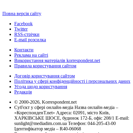
Повна версія сайту
Facebook
Twitter
RSS-стрічки
E-mail розсилка
Контакти
Реклама на сайті
Використання матеріалів korrespondent.net
Правила користування сайтом
Договір користування сайтом
Політика у сфері конфіденційності і персональних даних
Угода щодо користування
Редакція
© 2000-2026, Korrespondent.net
Суб'єкт у сфері онлайн-медіа Назва онлайн-медіа –
«КореспонденТ.net» Адреса: 02091, місто Київ,
ХАРКІВСЬКЕ ШОСЕ, будинок 172-Б, офіс 208/1 E-mail:
sunlight@mediadim.com.ua
Телефон: 044-205-43-00
Ідентифікатор медіа – R40-06068