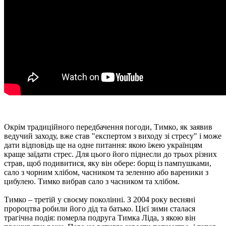
Окрім традиційного передбачення погоди, Тимко, як заявив
ведучий заходу, вже став "експертом з виходу зі стресу" і може
дати відповідь ще на одне питання: якою їжею українцям
краще заїдати стрес. Для цього його піднесли до трьох різних
страв, щоб подивитися, яку він обере: борщ із пампушками,
сало з чорним хлібом, часником та зеленню або вареники з
цибулею. Тимко вибрав сало з часником та хлібом.
Тимко – третій у своєму поколінні. З 2004 року весняні
пророцтва робили його дід та батько. Цієї зими сталася
трагічна подія: померла подруга Тимка Ліда, з якою він