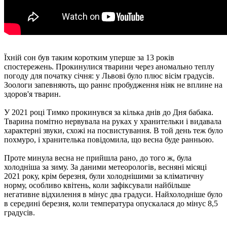
Їхній сон був таким коротким уперше за 13 років
спостережень. Прокинулися тварини через аномально теплу
погоду для початку січня: у Львові було плюс вісім градусів.
Зоологи запевняють, що раннє пробудження ніяк не вплине на
здоров'я тварин.
У 2021 році Тимко прокинувся за кілька днів до Дня бабака.
Тварина помітно нервувала на руках у хранительки і видавала
характерні звуки, схожі на посвистування. В той день теж було
похмуро, і хранителька повідомила, що весна буде ранньою.
Проте минула весна не прийшла рано, до того ж, була
холодніша за зиму. За даними метеорологів, весняні місяці
2021 року, крім березня, були холоднішими за кліматичну
норму, особливо квітень, коли зафіксували найбільше
негативне відхилення в мінус два градуси. Найхолодніше було
в середині березня, коли температура опускалася до мінус 8,5
градусів.