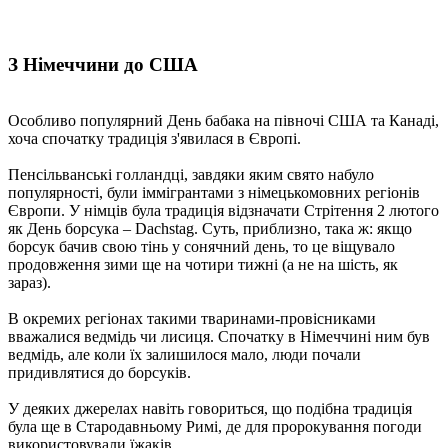
З Німеччини до США
Особливо популярний День бабака на півночі США та Канаді,
хоча спочатку традиція з'явилася в Європі.
Пенсільванські голландці, завдяки яким свято набуло
популярності, були іммігрантами з німецькомовних регіонів
Європи. У німців була традиція відзначати Стрітення 2 лютого
як День борсука – Dachstag. Суть, приблизно, така ж: якщо
борсук бачив свою тінь у сонячний день, то це віщувало
продовження зими ще на чотири тижні (а не на шість, як
зараз).
В окремих регіонах такими тваринами-провісниками
вважалися ведмідь чи лисиця. Спочатку в Німеччині ним був
ведмідь, але коли їх залишилося мало, люди почали
придивлятися до борсуків.
У деяких джерелах навіть говориться, що подібна традиція
була ще в Стародавньому Римі, де для пророкування погоди
використовували їжаків.