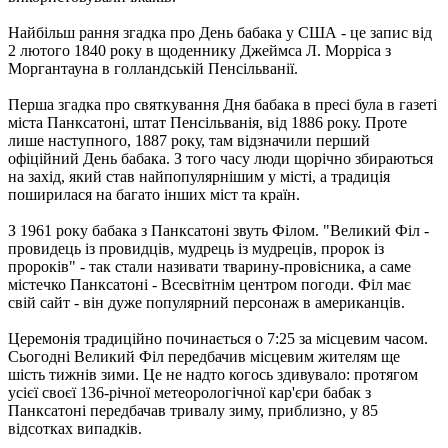
Найбільш рання згадка про День бабака у США - це запис від
2 лютого 1840 року в щоденнику Джеймса Л. Морріса з
Моргантауна в голландській Пенсільванії.
Перша згадка про святкування Дня бабака в пресі була в газеті
міста Панксатоні, штат Пенсільванія, від 1886 року. Проте
лише наступного, 1887 року, там відзначили перший
офіційний День бабака. З того часу люди щорічно збираються
на захід, який став найпопулярнішим у місті, а традиція
поширилася на багато інших міст та країн.
З 1961 року бабака з Панксатоні звуть Філом. "Великий Філ -
провидець із провидців, мудрець із мудреців, пророк із
пророків" - так стали називати тварину-провісника, а саме
містечко Панксатоні - Всесвітнім центром погоди. Філ має
свій сайт - він дуже популярний персонаж в американців.
Церемонія традиційно починається о 7:25 за місцевим часом.
Сьогодні Великий Філ передбачив місцевим жителям ще
шість тижнів зими. Це не надто когось здивувало: протягом
усієї своєї 136-річної метеорологічної кар'єри бабак з
Панксатоні передбачав тривалу зиму, приблизно, у 85
відсотках випадків.