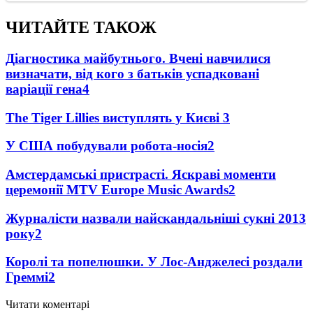
ЧИТАЙТЕ ТАКОЖ
Діагностика майбутнього. Вчені навчилися
визначати, від кого з батьків успадковані
варіації гена
4
The Tiger Lillies виступлять у Києві
3
У США побудували робота-носія
2
Амстердамські пристрасті. Яскраві моменти
церемонії MTV Europe Music Awards
2
Журналісти назвали найскандальніші сукні 2013
року
2
Королі та попелюшки. У Лос-Анджелесі роздали
Греммі
2
Читати коментарі