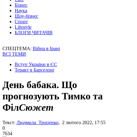
Бізнес
Наука
Шоу-бізнес
Спорт
Lifestyle
БЛОГИ ЧИТАЧІВ
СПЕЦТЕМА:
Війна в Ірані
ВСІ ТЕМИ
Вступ України в ЄС
Теракт в Барселоні
День бабака. Що
прогнозують Тимко та
Філ
Сюжет
Текст:
Людмила Троценко
, 2 лютого 2022, 17:55
0
7634