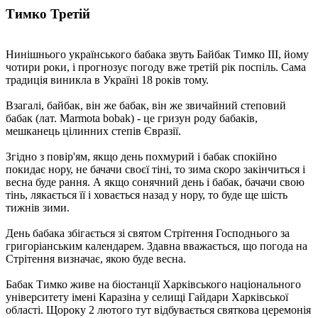
Тимко Третій
Нинішнього українського бабака звуть Байбак Тимко III, йому
чотири роки, і прогнозує погоду вже третій рік поспіль. Сама
традиція виникла в Україні 18 років тому.
Взагалі, байбак, він же бабак, він же звичайний степовий
бабак (лат. Marmota bobak) - це гризун роду бабаків,
мешканець цілинних степів Євразії.
Згідно з повір'ям, якщо день похмурий і бабак спокійно
покидає нору, не бачачи своєї тіні, то зима скоро закінчиться і
весна буде рання. А якщо сонячний день і бабак, бачачи свою
тінь, лякається її і ховається назад у нору, то буде ще шість
тижнів зими.
День бабака збігається зі святом Стрітення Господнього за
григоріанським календарем. Здавна вважається, що погода на
Стрітення визначає, якою буде весна.
Бабак Тимко живе на біостанції Харківського національного
університету імені Каразіна у селищі Гайдари Харківської
області. Щороку 2 лютого тут відбувається святкова церемонія