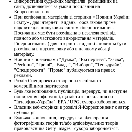
Використання будь-яких матеріалів, розміщених на
сайті, дозволяється за умови посилання на
Корреспондент.net.
При копіюванні матеріалів зі сторінки « Новини України
і світу» , для інтернет - видань - обов'язкове пряме
відкрите для пошукових систем гіперпосилання .
Посилання має бути розміщена в незалежності від
повного або часткового використання матеріалів.
Гіперпосилання ( для інтернет - видань) - повинна бути
розміщена в підзаголовку або в першому абзаці
матеріалу.
Новини з позначками "Думка", "Експертиза", "Заява",
"Регіони", "Гроші", "Влада", "Вибори", "Тест-драйв",
"Спецпроекти", "Промо" публікуються на правах
реклами.
Розділ Спецпроекти створюється спільно з
комерційними партнерами.
Будь яке копіювання, публікація, передрук, чи наступне
поширення інформації, що містить посилання на
"Інтерфакс-Україна", EPA / UPG, суворо забороняється.
Власник веб-сторінки в розділі Я-Корреспондент є автор
публікації.
Будь-яке копіювання, передрук та відтворення
фотографічних творів та/або аудіовізуальних творів
правовласника Getty Images - суворо забороняється.