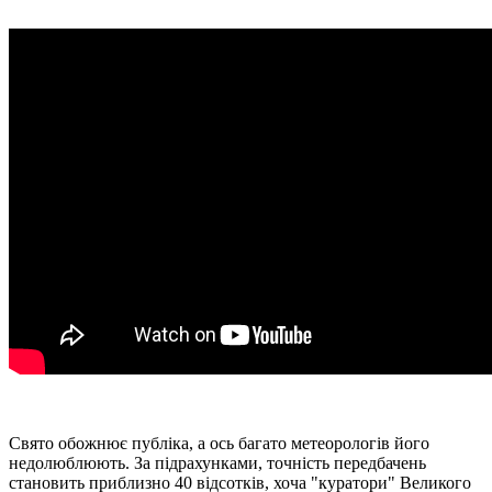
Свято обожнює публіка, а ось багато метеорологів його
недолюблюють. За підрахунками, точність передбачень
становить приблизно 40 відсотків, хоча "куратори" Великого