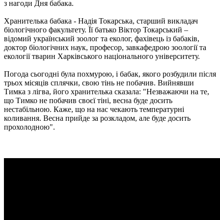
з нагоди Дня бабака.
Хранителька бабака - Надія Токарська, старший викладач
біологічного факультету. Її батько Віктор Токарський –
відомий український зоолог та еколог, фахівець із бабаків,
доктор біологічних наук, професор, завкафедрою зоології та
екології тварин Харківського національного університету.
Погода сьогодні була похмурою, і бабак, якого розбудили після
трьох місяців сплячки, свою тінь не побачив. Вийнявши
Тимка з лігва, його хранителька сказала: "Незважаючи на те,
що Тимко не побачив своєї тіні, весна буде досить
нестабільною. Каже, що на нас чекають температурні
коливання. Весна прийде за розкладом, але буде досить
прохолодною".