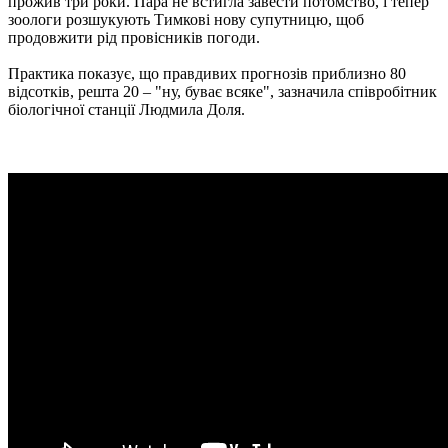
прожив три роки. Пара не встигла завести потомство, і тепер
зоологи розшукують Тимкові нову супутницю, щоб
продовжити рід провісників погоди.
Практика показує, що правдивих прогнозів приблизно 80
відсотків, решта 20 – "ну, буває всяке", зазначила співробітник
біологічної станції Людмила Доля.