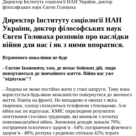
Директор Інституту соціології НАН України, доктор
філософських наук Євген Головаха
Директор Інституту соціології НАН
України, доктор філософських наук
Євген Головаха розповів про наслідки
війни для нас і як з ними впоратися.
Втраченого покоління не буде
- Євгене Івановичу, там, де немає бойових дій, люди
повертаються до звичайного життя. Війна нас уже
"відпускає"?
- Людина не може постійно жити у стані напруги. Тому вона
користується будь-якою можливістю повернутися до звичного
життя. Навіть на фронті. Не випадково в окопах є якісь
тваринки, хлопці спілкуються телефоном з близькими. Але
війна нас не відпускає. КМІС оприлюднив результати
опитування стосовно труднощів, які виникли з початку
повномасштабної війни. Зниження доходів зазнали 70%;
погіршення психічного здоров’я - 64%; погіршення фізичного
здоров’я - 48%; розлука з родиною спіткала 42%; втрата