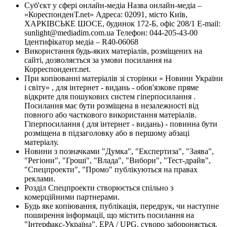
Суб'єкт у сфері онлайн-медіа Назва онлайн-медіа –
«КореспонденТ.net» Адреса: 02091, місто Київ,
ХАРКІВСЬКЕ ШОСЕ, будинок 172-Б, офіс 208/1 E-mail:
sunlight@mediadim.com.ua
Телефон: 044-205-43-00
Ідентифікатор медіа – R40-06068
Використання будь-яких матеріалів, розміщених на
сайті, дозволяється за умови посилання на
Корреспондент.net.
При копіюванні матеріалів зі сторінки « Новини України
і світу» , для інтернет - видань - обов'язкове пряме
відкрите для пошукових систем гіперпосилання .
Посилання має бути розміщена в незалежності від
повного або часткового використання матеріалів.
Гіперпосилання ( для інтернет - видань) - повинна бути
розміщена в підзаголовку або в першому абзаці
матеріалу.
Новини з позначками "Думка", "Експертиза", "Заява",
"Регіони", "Гроші", "Влада", "Вибори", "Тест-драйв",
"Спецпроекти", "Промо" публікуються на правах
реклами.
Розділ Спецпроекти створюється спільно з
комерційними партнерами.
Будь яке копіювання, публікація, передрук, чи наступне
поширення інформації, що містить посилання на
"Інтерфакс-Україна", EPA / UPG, суворо забороняється.