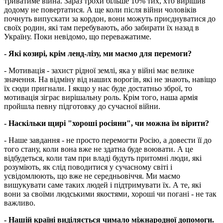
триватиме війна. Зараз трохи більше 10% тих, хто вирішив
додому не повертатися. А ще коли після війни чоловіків
почнуть випускати за кордон, вони можуть приєднуватися до
своїх родин, які там перебувають, або забирати їх назад в
Україну. Поки невідомо, що переважатиме.
- Які козирі, крім ленд-лізу, ми маємо для перемоги?
- Мотивація - захист рідної землі, яка у війні має велике
значення. На відміну від наших ворогів, які не знають, навіщо
їх сюди пригнали. І якщо у нас буде достатньо зброї, то
мотивація зіграє вирішальну роль. Крім того, наша армія
пройшла певну підготовку до сучасної війни.
- Наскільки щирі "хороші росіяни", чи можна їм вірити?
- Наше завдання - не просто перемогти Росію, а довести її до
того стану, коли вона вже не здатна буде воювати. А це
відбудеться, коли там при владі будуть притомні люди, які
розуміють, як слід поводитися у сучасному світі і
усвідомлюють, що вже не середньовіччя. Ми маємо
вишукувати саме таких людей і підтримувати їх. А те, які
вони за своїми людськими якостями, хороші чи погані - не так
важливо.
- Нашій країні виділяється чимало міжнародної допомоги.