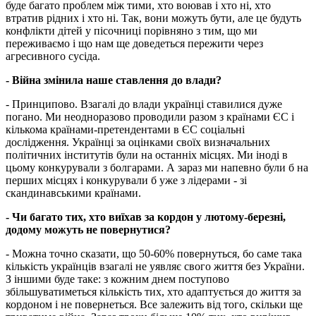
буде багато проблем між тими, хто воював і хто ні, хто
втратив рідних і хто ні. Так, вони можуть бути, але це будуть
конфлікти дітей у пісочниці порівняно з тим, що ми
переживаємо і що нам ще доведеться пережити через
агресивного сусіда.
- Війна змінила наше ставлення до влади?
- Принципово. Взагалі до влади українці ставилися дуже
погано. Ми неодноразово проводили разом з країнами ЄС і
кількома країнами-претендентами в ЄС соціальні
дослідження. Українці за оцінками своїх визначальних
політичних інститутів були на останніх місцях. Ми іноді в
цьому конкурували з болгарами. А зараз ми напевно були б на
перших місцях і конкурували б уже з лідерами - зі
скандинавськими країнами.
- Чи багато тих, хто виїхав за кордон у лютому-березні,
додому можуть не повернутися?
- Можна точно сказати, що 50-60% повернуться, бо саме така
кількість українців взагалі не уявляє свого життя без України.
З іншими буде таке: з кожним днем поступово
збільшуватиметься кількість тих, хто адаптується до життя за
кордоном і не повернеться. Все залежить від того, скільки ще