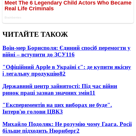
ЧИТАЙТЕ ТАКОЖ
Воїн-мер Борисполя: Єдиний спосіб перемогти у
війні – вступити до ЗСУ
116
"Офіційний Apple в Україні є": де купити якісну
і легальну продукцію
82
Державний центр зайнятості: Під час війни
ринок праці зазнав значних змін
11
"Експериментів на цих виборах не буде".
Інтерв'ю голови ЦВК
3
Михайло Подоляк: Не розумію чому Гаага. Росії
більше підходить Нюрнберг
2