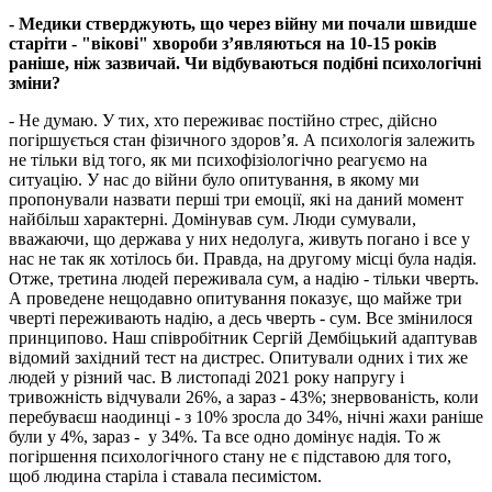
- Медики стверджують, що через війну ми почали швидше
старіти - "вікові" хвороби з’являються на 10-15 років
раніше, ніж зазвичай. Чи відбуваються подібні психологічні
зміни?
- Не думаю. У тих, хто переживає постійно стрес, дійсно
погіршується стан фізичного здоров’я. А психологія залежить
не тільки від того, як ми психофізіологічно реагуємо на
ситуацію. У нас до війни було опитування, в якому ми
пропонували назвати перші три емоції, які на даний момент
найбільш характерні. Домінував сум. Люди сумували,
вважаючи, що держава у них недолуга, живуть погано і все у
нас не так як хотілось би. Правда, на другому місці була надія.
Отже, третина людей переживала сум, а надію - тільки чверть.
А проведене нещодавно опитування показує, що майже три
чверті переживають надію, а десь чверть - сум. Все змінилося
принципово. Наш співробітник Сергій Дембіцький адаптував
відомий західний тест на дистрес. Опитували одних і тих же
людей у різний час. В листопаді 2021 року напругу і
тривожність відчували 26%, а зараз - 43%; знервованість, коли
перебуваєш наодинці - з 10% зросла до 34%, нічні жахи раніше
були у 4%, зараз - у 34%. Та все одно домінує надія. То ж
погіршення психологічного стану не є підставою для того,
щоб людина старіла і ставала песимістом.