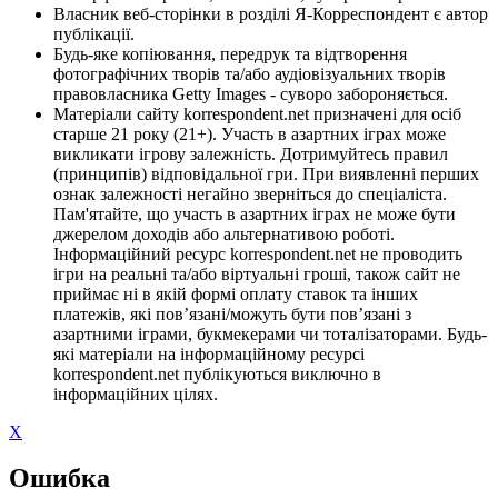
Власник веб-сторінки в розділі Я-Корреспондент є автор
публікації.
Будь-яке копіювання, передрук та відтворення
фотографічних творів та/або аудіовізуальних творів
правовласника Getty Images - суворо забороняється.
Матеріали сайту korrespondent.net призначені для осіб
старше 21 року (21+). Участь в азартних іграх може
викликати ігрову залежність. Дотримуйтесь правил
(принципів) відповідальної гри. При виявленні перших
ознак залежності негайно зверніться до спеціаліста.
Пам'ятайте, що участь в азартних іграх не може бути
джерелом доходів або альтернативою роботі.
Інформаційний ресурс korrespondent.net не проводить
ігри на реальні та/або віртуальні гроші, також сайт не
приймає ні в якій формі оплату ставок та інших
платежів, які пов’язані/можуть бути пов’язані з
азартними іграми, букмекерами чи тоталізаторами. Будь-
які матеріали на інформаційному ресурсі
korrespondent.net публікуються виключно в
інформаційних цілях.
X
Ошибка