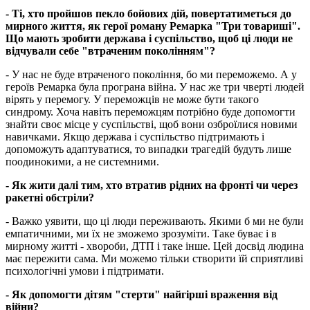
- Ті, хто пройшов пекло бойових дій, повертатиметься до
мирного життя, як герої роману Ремарка "Три товариші".
Що мають зробити держава і суспільство, щоб ці люди не
відчували себе "втраченим поколінням"?
- У нас не буде втраченого покоління, бо ми переможемо. А у
героїв Ремарка була програна війна. У нас же три чверті людей
вірять у перемогу. У переможців не може бути такого
синдрому. Хоча навіть переможцям потрібно буде допомогти
знайти своє місце у суспільстві, щоб вони озброїлися новими
навичками. Якщо держава і суспільство підтримають і
допоможуть адаптуватися, то випадки трагедій будуть лише
поодинокими, а не системними.
- Як жити далі тим, хто втратив рідних на фронті чи через
ракетні обстріли?
- Важко уявити, що ці люди переживають. Якими б ми не були
емпатичними, ми їх не зможемо зрозуміти. Таке буває і в
мирному житті - хвороби, ДТП і таке інше. Цей досвід людина
має пережити сама. Ми можемо тільки створити їй сприятливі
психологічні умови і підтримати.
- Як допомогти дітям "стерти" найгірші враження від
війни?