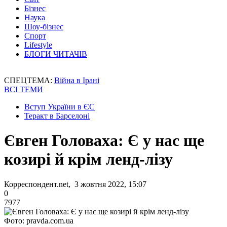
Бізнес
Наука
Шоу-бізнес
Спорт
Lifestyle
БЛОГИ ЧИТАЧІВ
СПЕЦТЕМА:
Війна в Ірані
ВСІ ТЕМИ
Вступ України в ЄС
Теракт в Барселоні
Євген Головаха: Є у нас ще
козирі й крім ленд-лізу
Корреспондент.net, 3 жовтня 2022, 15:07
0
7977
Фото: pravda.com.ua