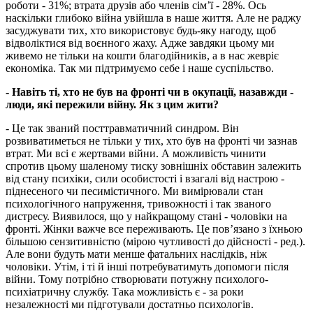
роботи - 31%; втрата друзів або членів сім’ї - 28%. Ось
наскільки глибоко війна увійшла в наше життя. Але не раджу
засуджувати тих, хто використовує будь-яку нагоду, щоб
відволіктися від воєнного жаху. Адже завдяки цьому ми
живемо не тільки на кошти благодійників, а в нас жевріє
економіка. Так ми підтримуємо себе і наше суспільство.
- Навіть ті, хто не був на фронті чи в окупації, назавжди -
люди, які пережили війну. Як з цим жити?
- Це так званий посттравматичний синдром. Він
розвиватиметься не тільки у тих, хто був на фронті чи зазнав
втрат. Ми всі є жертвами війни. А можливість чинити
спротив цьому шаленому тиску зовнішніх обставин залежить
від стану психіки, сили особистості і взагалі від настрою -
піднесеного чи песимістичного. Ми вимірювали стан
психологічного напруження, тривожності і так званого
дистресу. Виявилося, що у найкращому стані - чоловіки на
фронті. Жінки важче все переживають. Це пов’язано з їхньою
більшою сензитивністю (мірою чутливості до дійсності - ред.).
Але вони будуть мати менше фатальних наслідків, ніж
чоловіки. Утім, і ті й інші потребуватимуть допомоги після
війни. Тому потрібно створювати потужну психолого-
психіатричну службу. Така можливість є - за роки
незалежності ми підготували достатньо психологів.