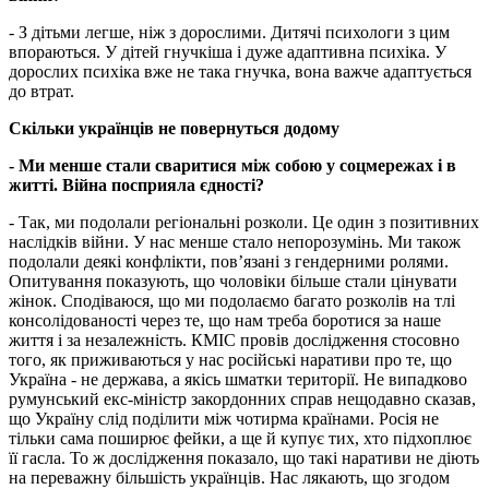
- З дітьми легше, ніж з дорослими. Дитячі психологи з цим
впораються. У дітей гнучкіша і дуже адаптивна психіка. У
дорослих психіка вже не така гнучка, вона важче адаптується
до втрат.
Скільки українців
не
повернуться додому
- Ми менше стали сваритися між собою у соцмережах і в
житті. Війна посприяла єдності?
- Так, ми подолали регіональні розколи. Це один з позитивних
наслідків війни. У нас менше стало непорозумінь. Ми також
подолали деякі конфлікти, пов’язані з гендерними ролями.
Опитування показують, що чоловіки більше стали цінувати
жінок. Сподіваюся, що ми подолаємо багато розколів на тлі
консолідованості через те, що нам треба боротися за наше
життя і за незалежність. КМІС провів дослідження стосовно
того, як приживаються у нас російські наративи про те, що
Україна - не держава, а якісь шматки території. Не випадково
румунський екс-міністр закордонних справ нещодавно сказав,
що Україну слід поділити між чотирма країнами. Росія не
тільки сама поширює фейки, а ще й купує тих, хто підхоплює
її гасла. То ж дослідження показало, що такі наративи не діють
на переважну більшість українців. Нас лякають, що згодом