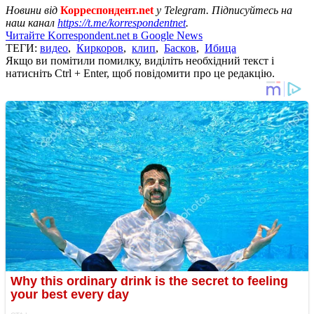
Новини від
Корреспондент.net
у Telegram. Підписуйтесь на
наш канал
https://t.me/korrespondentnet
.
Читайте Korrespondent.net в Google News
ТЕГИ:
видео
,
Киркоров
,
клип
,
Басков
,
Ибица
Якщо ви помітили помилку, виділіть необхідний текст і
натисніть Ctrl + Enter, щоб повідомити про це редакцію.