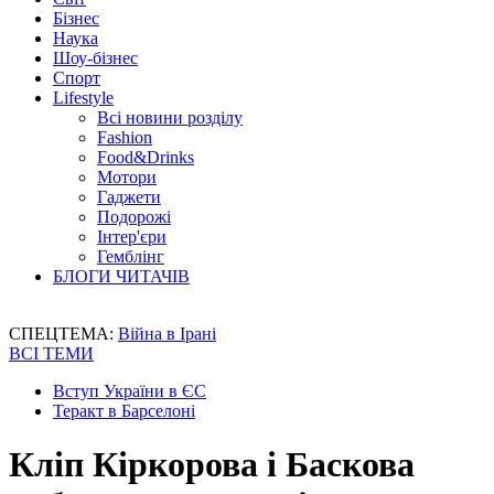
Бізнес
Наука
Шоу-бізнес
Спорт
Lifestyle
Всі новини розділу
Fashion
Food&Drinks
Мотори
Гаджети
Подорожі
Інтер'єри
Гемблінг
БЛОГИ ЧИТАЧІВ
СПЕЦТЕМА:
Війна в Ірані
ВСІ ТЕМИ
Вступ України в ЄС
Теракт в Барселоні
Кліп Кіркорова і Баскова