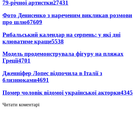
79-річної артистки
27431
Фото Денисенко з нареченим викликав розмови
про шлюб
7609
Рибальський календар на серпень: у які дні
клюватиме краще
5538
Модель продемонструвала фігуру на пляжах
Греції
4701
Дженніфер Лопес відпочила в Італії з
близнюками
4691
Помер чоловік відомої української акторки
4345
Читати коментарі