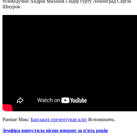
телеведучий Андрій Малахов і лідер гурту Ленинград Сергій
Шнуров.
Раніше Макс
Барських презентував кліп
Вспоминать
.
Земфіра випустила пісню вперше за п'ять років