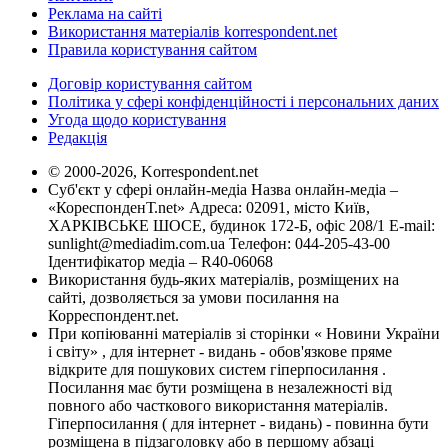
Реклама на сайті
Використання матеріалів korrespondent.net
Правила користування сайтом
Договір користування сайтом
Політика у сфері конфіденційності і персональних даних
Угода щодо користування
Редакція
© 2000-2026, Korrespondent.net
Суб'єкт у сфері онлайн-медіа Назва онлайн-медіа –
«КореспонденТ.net» Адреса: 02091, місто Київ,
ХАРКІВСЬКЕ ШОСЕ, будинок 172-Б, офіс 208/1 E-mail:
sunlight@mediadim.com.ua
Телефон: 044-205-43-00
Ідентифікатор медіа – R40-06068
Використання будь-яких матеріалів, розміщених на
сайті, дозволяється за умови посилання на
Корреспондент.net.
При копіюванні матеріалів зі сторінки « Новини України
і світу» , для інтернет - видань - обов'язкове пряме
відкрите для пошукових систем гіперпосилання .
Посилання має бути розміщена в незалежності від
повного або часткового використання матеріалів.
Гіперпосилання ( для інтернет - видань) - повинна бути
розміщена в підзаголовку або в першому абзаці