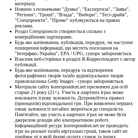
матеріалу.
Новини з позначками "Думка", "Експертиза", "Заява",
"Регіони", "Гроші", "Влада", "Вибори", "Тест-драйв",
"Спецпроекти", "Промо" публікуються на правах
реклами.
Розділ Спецпроекти створюється спільно з
комерційними партнерами.
Будь яке копіювання, публікація, передрук, чи наступне
поширення інформації, що містить посилання на
"Інтерфакс-Україна", EPA / UPG, суворо забороняється.
Власник веб-сторінки в розділі Я-Корреспондент є автор
публікації.
Будь-яке копіювання, передрук та відтворення
фотографічних творів та/або аудіовізуальних творів
правовласника Getty Images - суворо забороняється.
Матеріали сайту korrespondent.net призначені для осіб
старше 21 року (21+). Участь в азартних іграх може
викликати ігрову залежність. Дотримуйтесь правил
(принципів) відповідальної гри. При виявленні перших
ознак залежності негайно зверніться до спеціаліста.
Пам'ятайте, що участь в азартних іграх не може бути
джерелом доходів або альтернативою роботі.
Інформаційний ресурс korrespondent.net не проводить
ігри на реальні та/або віртуальні гроші, також сайт не
приймає ні в якій формі оплату ставок та інших