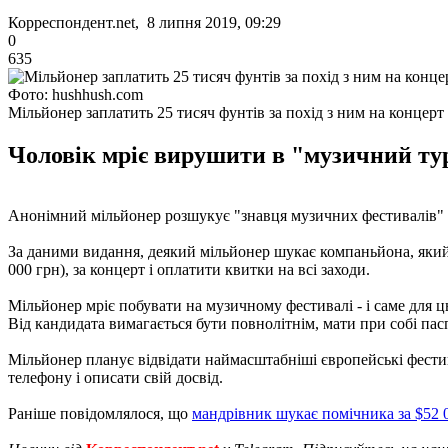
Корреспондент.net, 8 липня 2019, 09:29
0
635
Фото: hushhush.com
Мільйонер заплатить 25 тисяч фунтів за похід з ним на концерт
Чоловік мріє вирушити в "музичний тур
Анонімний мільйонер розшукує "знавця музичних фестивалів" з
За даними видання, деякий мільйонер шукає компаньйона, який 
000 грн), за концерт і оплатити квитки на всі заходи.
Мільйонер мріє побувати на музичному фестивалі - і саме для ц
Від кандидата вимагається бути повнолітнім, мати при собі пас
Мільйонер планує відвідати наймасштабніші європейські фестивал
телефону і описати свій досвід.
Раніше повідомлялося, що
мандрівник шукає помічника за $52 0