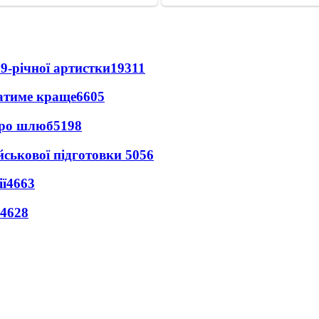
9-річної артистки
19311
ватиме краще
6605
про шлюб
5198
йськової підготовки
5056
ї
4663
4628