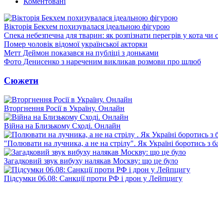
Коментовані
Вікторія Бекхем похизувалася ідеальною фігурою
Спека небезпечна для тварин: як розпізнати перегрів у кота чи 
Помер чоловік відомої української акторки
Метт Деймон показався на публіці з доньками
Фото Денисенко з нареченим викликав розмови про шлюб
Сюжети
Вторгнення Росії в Україну. Онлайн
Війна на Близькому Сході. Онлайн
"Полювати на лучника, а не на стрілу". Як Україні боротись з 
Загадковий звук вибуху налякав Москву: що це було
Підсумки 06.08: Санкції проти РФ і дрон у Лейпцигу