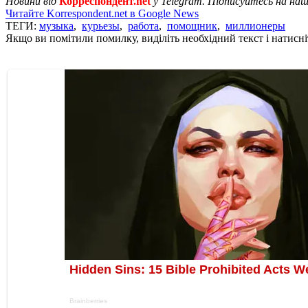
Новини від
Корреспондент.net
у Telegram. Підписуйтесь на на
Читайте Korrespondent.net в Google News
ТЕГИ:
музыка
,
курьезы
,
работа
,
помощник
,
миллионеры
Якщо ви помітили помилку, виділіть необхідний текст і натисніт