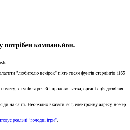
у потрібен компаньйон.
sh.
латити "любителю вечірок" п'ять тисяч фунтів стерлінгів (165
амету, закупівля речей і продовольства, організація дозвілля.
іди на сайті. Необхідно вказати ім'я, електронну адресу, номер
товує реальні "голодні ігри"
.