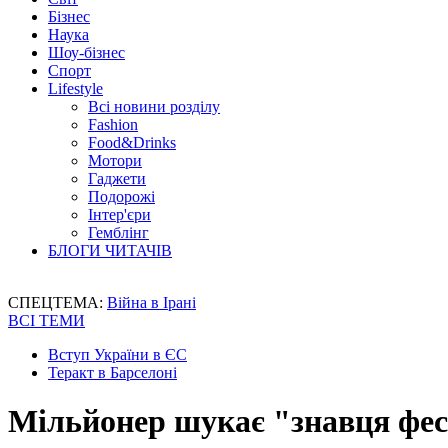
Бізнес
Наука
Шоу-бізнес
Спорт
Lifestyle
Всі новини розділу
Fashion
Food&Drinks
Мотори
Гаджети
Подорожі
Інтер'єри
Гемблінг
БЛОГИ ЧИТАЧІВ
СПЕЦТЕМА:
Війна в Ірані
ВСІ ТЕМИ
Вступ України в ЄС
Теракт в Барселоні
Мільйонер шукає "знавця фест