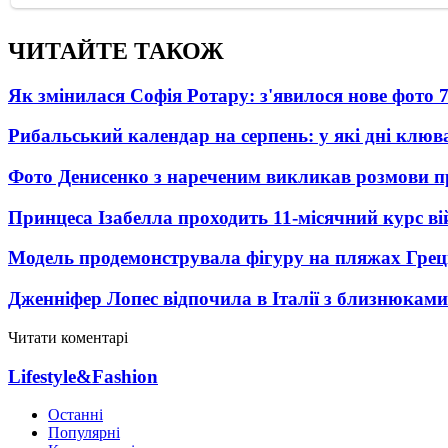
ЧИТАЙТЕ ТАКОЖ
Як змінилася Софія Ротару: з'явилося нове фото 7
Рибальський календар на серпень: у які дні клю
Фото Денисенко з нареченим викликав розмови 
Принцеса Ізабелла проходить 11-місячний курс ві
Модель продемонструвала фігуру на пляжах Греці
Дженніфер Лопес відпочила в Італії з близнюками
Читати коментарі
Lifestyle&Fashion
Останні
Популярні