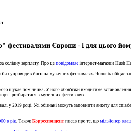
" фестивалями Європи - і для цього йом
а солідну зарплату. Про це
повідомляє
інтернет-магазин Hush Hu
би супроводив його на музичних фестивалях. Чоловік обіцяє зап
ього шукає помічника. У його обов'язки входитиме встановлення н
порт і розбиратися в музичних фестивалях.
і у 2019 році. Усі обізнані можуть заповнити анкету для співбес
00 в рік
. Також
Корреспондент
писав про те, що
мільйонер влаш