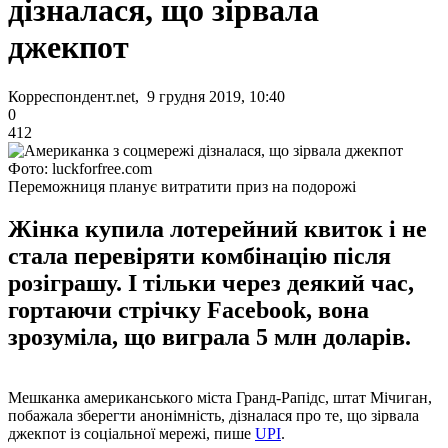
дізналася, що зірвала
джекпот
Корреспондент.net, 9 грудня 2019, 10:40
0
412
Фото: luckforfree.com
Переможниця планує витратити приз на подорожі
Жінка купила лотерейний квиток і не
стала перевіряти комбінацію після
розіграшу. І тільки через деякий час,
гортаючи стрічку Facebook, вона
зрозуміла, що виграла 5 млн доларів.
Мешканка американського міста Гранд-Рапідс, штат Мічиган,
побажала зберегти анонімність, дізналася про те, що зірвала
джекпот із соціальної мережі, пише
UPI
.