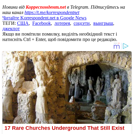
Новини від
Корреспондент.net
в Telegram. Підписуйтесь на
наш канал
https://t.me/korrespondentnet
Читайте Korrespondent.net в Google News
ТЕГИ:
США
,
Facebook
,
лотерея
,
соцсети
,
выигрыш
,
джекпот
Якщо ви помітили помилку, виділіть необхідний текст і
натисніть Ctrl + Enter, щоб повідомити про це редакцію.