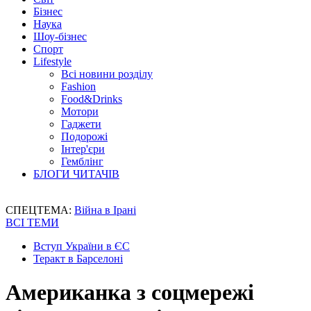
Бізнес
Наука
Шоу-бізнес
Спорт
Lifestyle
Всі новини розділу
Fashion
Food&Drinks
Мотори
Гаджети
Подорожі
Інтер'єри
Гемблінг
БЛОГИ ЧИТАЧІВ
СПЕЦТЕМА:
Війна в Ірані
ВСІ ТЕМИ
Вступ України в ЄС
Теракт в Барселоні
Американка з соцмережі