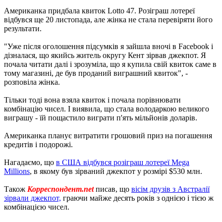
Американка придбала квиток Lotto 47. Розіграш лотереї
відбувся ще 20 листопада, але жінка не стала перевіряти його
результати.
"Уже після оголошення підсумків я зайшла вночі в Facebook і
дізналася, що якийсь житель округу Кент зірвав джекпот. Я
почала читати далі і зрозуміла, що я купила свій квиток саме в
тому магазині, де був проданий виграшний квиток", -
розповіла жінка.
Тільки тоді вона взяла квиток і почала порівнювати
комбінацію чисел. І виявила, що стала володаркою великого
виграшу - їй пощастило виграти п'ять мільйонів доларів.
Американка планує витратити грошовий приз на погашення
кредитів і подорожі.
Нагадаємо, що
в США відбувся розіграш лотереї Mega
Millions
, в якому був зірваний джекпот у розмірі $530 млн.
Також
Корреспондент.net
писав, що
вісім друзів з Австралії
зірвали джекпот,
граючи майже десять років з однією і тією ж
комбінацією чисел.