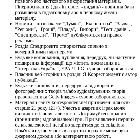
повного або часткового використання матеріалів.
Гіперпосилання ( для інтернет - видань) - повинна бути
розміщена в підзаголовку або в першому абзаці
матеріалу.
Новини з позначками "Думка", "Експертиза", "Заява",
"Регіони", "Гроші", "Влада", "Вибори", "Тест-драйв",
"Спецпроекти", "Промо" публікуються на правах
реклами.
Розділ Спецпроекти створюється спільно з
комерційними партнерами.
Будь яке копіювання, публікація, передрук, чи наступне
поширення інформації, що містить посилання на
"Інтерфакс-Україна", EPA / UPG, суворо забороняється.
Власник веб-сторінки в розділі Я-Корреспондент є автор
публікації.
Будь-яке копіювання, передрук та відтворення
фотографічних творів та/або аудіовізуальних творів
правовласника Getty Images - суворо забороняється.
Матеріали сайту korrespondent.net призначені для осіб
старше 21 року (21+). Участь в азартних іграх може
викликати ігрову залежність. Дотримуйтесь правил
(принципів) відповідальної гри. При виявленні перших
ознак залежності негайно зверніться до спеціаліста.
Пам'ятайте, що участь в азартних іграх не може бути
джерелом доходів або альтернативою роботі.