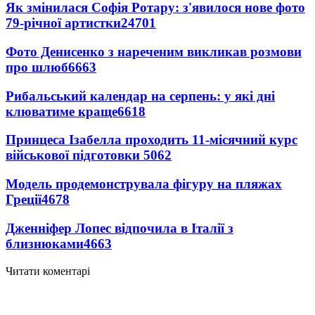
Як змінилася Софія Ротару: з'явилося нове фото
79-річної артистки
24701
Фото Денисенко з нареченим викликав розмови
про шлюб
6663
Рибальський календар на серпень: у які дні
клюватиме краще
6618
Принцеса Ізабелла проходить 11-місячний курс
військової підготовки
5062
Модель продемонструвала фігуру на пляжах
Греції
4678
Дженніфер Лопес відпочила в Італії з
близнюками
4663
Читати коментарі