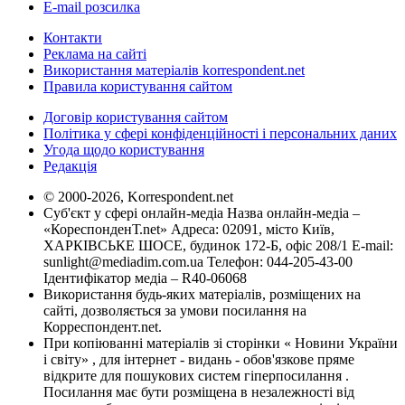
E-mail розсилка
Контакти
Реклама на сайті
Використання матеріалів korrespondent.net
Правила користування сайтом
Договір користування сайтом
Політика у сфері конфіденційності і персональних даних
Угода щодо користування
Редакція
© 2000-2026, Korrespondent.net
Суб'єкт у сфері онлайн-медіа Назва онлайн-медіа –
«КореспонденТ.net» Адреса: 02091, місто Київ,
ХАРКІВСЬКЕ ШОСЕ, будинок 172-Б, офіс 208/1 E-mail:
sunlight@mediadim.com.ua
Телефон: 044-205-43-00
Ідентифікатор медіа – R40-06068
Використання будь-яких матеріалів, розміщених на
сайті, дозволяється за умови посилання на
Корреспондент.net.
При копіюванні матеріалів зі сторінки « Новини України
і світу» , для інтернет - видань - обов'язкове пряме
відкрите для пошукових систем гіперпосилання .
Посилання має бути розміщена в незалежності від