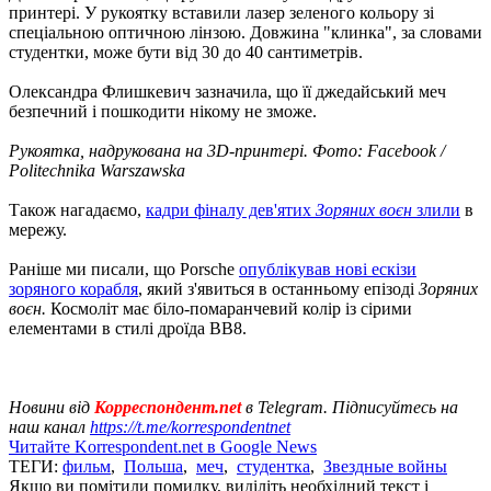
принтері. У рукоятку вставили лазер зеленого кольору зі
спеціальною оптичною лінзою. Довжина "клинка", за словами
студентки, може бути від 30 до 40 сантиметрів.
Олександра Флишкевич зазначила, що її джедайський меч
безпечний і пошкодити нікому не зможе.
Рукоятка, надрукована на 3D-принтері. Фото: Facebook /
Politechnika Warszawska
Також нагадаємо,
кадри фіналу дев'ятих
Зоряних воєн
злили
в
мережу.
Раніше ми писали, що Porsche
опублікував нові ескізи
зоряного корабля
, який з'явиться в останньому епізоді
Зоряних
воєн.
Космоліт має біло-помаранчевий колір із сірими
елементами в стилі дроїда BB8.
Новини від
Корреспондент.net
в Telegram. Підписуйтесь на
наш канал
https://t.me/korrespondentnet
Читайте Korrespondent.net в Google News
ТЕГИ:
фильм
,
Польша
,
меч
,
студентка
,
Звездные войны
Якщо ви помітили помилку, виділіть необхідний текст і