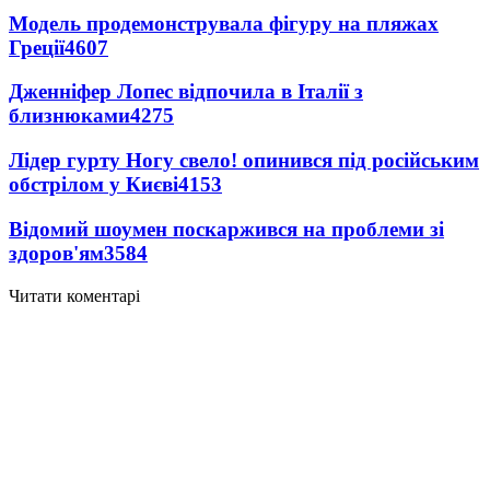
Модель продемонструвала фігуру на пляжах
Греції
4607
Дженніфер Лопес відпочила в Італії з
близнюками
4275
Лідер гурту Ногу свело! опинився під російським
обстрілом у Києві
4153
Відомий шоумен поскаржився на проблеми зі
здоров'ям
3584
Читати коментарі