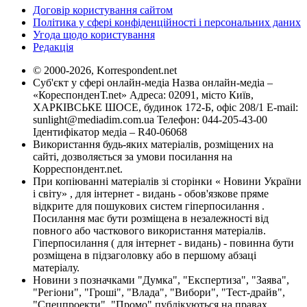
Договір користування сайтом
Політика у сфері конфіденційності і персональних даних
Угода щодо користування
Редакція
© 2000-2026, Korrespondent.net
Суб'єкт у сфері онлайн-медіа Назва онлайн-медіа –
«КореспонденТ.net» Адреса: 02091, місто Київ,
ХАРКІВСЬКЕ ШОСЕ, будинок 172-Б, офіс 208/1 E-mail:
sunlight@mediadim.com.ua
Телефон: 044-205-43-00
Ідентифікатор медіа – R40-06068
Використання будь-яких матеріалів, розміщених на
сайті, дозволяється за умови посилання на
Корреспондент.net.
При копіюванні матеріалів зі сторінки « Новини України
і світу» , для інтернет - видань - обов'язкове пряме
відкрите для пошукових систем гіперпосилання .
Посилання має бути розміщена в незалежності від
повного або часткового використання матеріалів.
Гіперпосилання ( для інтернет - видань) - повинна бути
розміщена в підзаголовку або в першому абзаці
матеріалу.
Новини з позначками "Думка", "Експертиза", "Заява",
"Регіони", "Гроші", "Влада", "Вибори", "Тест-драйв",
"Спецпроекти", "Промо" публікуються на правах