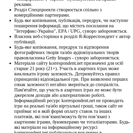
реклами.
Розділ Спецпроекти створюється спільно з
комерційними партнерами.
Будь яке копіювання, публікація, передрук, чи наступне
поширення інформації, що містить посилання на
"Інтерфакс-Україна", EPA / UPG, суворо забороняється.
Власник веб-сторінки в розділі Я-Корреспондент є автор
публікації.
Будь-яке копіювання, передрук та відтворення
фотографічних творів та/або аудіовізуальних творів
правовласника Getty Images - суворо забороняється.
Матеріали сайту korrespondent.net призначені для осіб
старше 21 року (21+). Участь в азартних іграх може
викликати ігрову залежність. Дотримуйтесь правил
(принципів) відповідальної гри. При виявленні перших
ознак залежності негайно зверніться до спеціаліста.
Пам'ятайте, що участь в азартних іграх не може бути
джерелом доходів або альтернативою роботі.
Інформаційний ресурс korrespondent.net не проводить
ігри на реальні та/або віртуальні гроші, також сайт не
приймає ні в якій формі оплату ставок та інших
платежів, які пов’язані/можуть бути пов’язані з
азартними іграми, букмекерами чи тоталізаторами. Будь-
які матеріали на інформаційному ресурсі
korrespondent.net публікуються виключно в