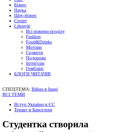
Бізнес
Наука
Шоу-бізнес
Спорт
Lifestyle
Всі новини розділу
Fashion
Food&Drinks
Мотори
Гаджети
Подорожі
Інтер'єри
Гемблінг
БЛОГИ ЧИТАЧІВ
СПЕЦТЕМА:
Війна в Ірані
ВСІ ТЕМИ
Вступ України в ЄС
Теракт в Барселоні
Студентка створила