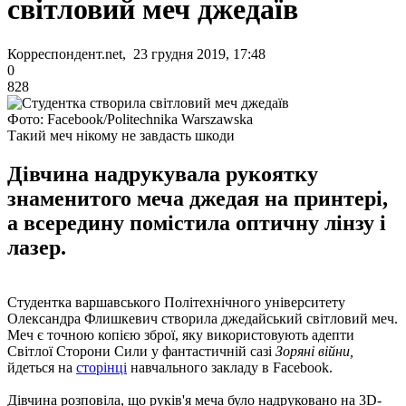
світловий меч джедаїв
Корреспондент.net, 23 грудня 2019, 17:48
0
828
Фото: Facebook/Politechnika Warszawska
Такий меч нікому не завдасть шкоди
Дівчина надрукувала рукоятку
знаменитого меча джедая на принтері,
а всередину помістила оптичну лінзу і
лазер.
Студентка варшавського Політехнічного університету
Олександра Флишкевич створила джедайський світловий меч.
Меч є точною копією зброї, яку використовують адепти
Світлої Сторони Сили у фантастичній сазі
Зоряні війни,
йдеться на
сторінці
навчального закладу в Facebook.
Дівчина розповіла, що руків'я меча було надруковано на 3D-