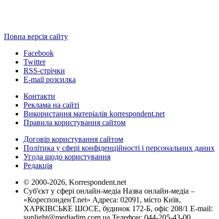
Повна версія сайту
Facebook
Twitter
RSS-стрічки
E-mail розсилка
Контакти
Реклама на сайті
Використання матеріалів korrespondent.net
Правила користування сайтом
Договір користування сайтом
Політика у сфері конфіденційності і персональних даних
Угода щодо користування
Редакція
© 2000-2026, Korrespondent.net
Суб'єкт у сфері онлайн-медіа Назва онлайн-медіа –
«КореспонденТ.net» Адреса: 02091, місто Київ,
ХАРКІВСЬКЕ ШОСЕ, будинок 172-Б, офіс 208/1 E-mail:
sunlight@mediadim.com.ua
Телефон: 044-205-43-00