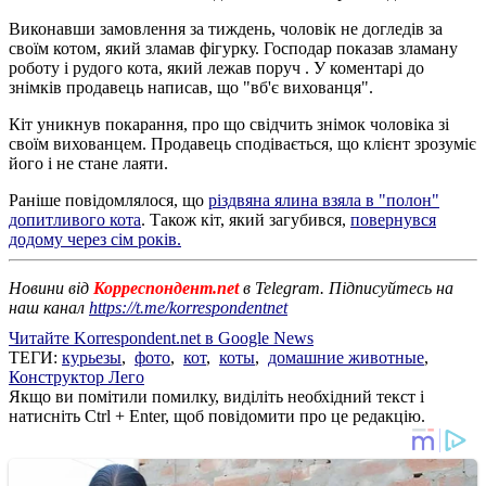
Виконавши замовлення за тиждень, чоловік не догледів за
своїм котом, який зламав фігурку. Господар показав зламану
роботу і рудого кота, який лежав поруч . У коментарі до
знімків продавець написав, що "вб'є вихованця".
Кіт уникнув покарання, про що свідчить знімок чоловіка зі
своїм вихованцем. Продавець сподівається, що клієнт зрозуміє
його і не стане лаяти.
Раніше повідомлялося, що
різдвяна ялина взяла в "полон"
допитливого кота
. Також кіт, який загубився,
повернувся
додому через сім років.
Новини від
Корреспондент.net
в Telegram. Підписуйтесь на
наш канал
https://t.me/korrespondentnet
Читайте Korrespondent.net в Google News
ТЕГИ:
курьезы
,
фото
,
кот
,
коты
,
домашние животные
,
Конструктор Лего
Якщо ви помітили помилку, виділіть необхідний текст і
натисніть Ctrl + Enter, щоб повідомити про це редакцію.