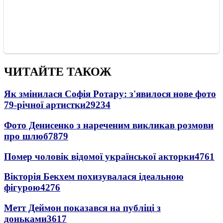
ЧИТАЙТЕ ТАКОЖ
Як змінилася Софія Ротару: з'явилося нове фото
79-річної артистки
29234
Фото Денисенко з нареченим викликав розмови
про шлюб
7879
Помер чоловік відомої української акторки
4761
Вікторія Бекхем похизувалася ідеальною
фігурою
4276
Метт Деймон показався на публіці з
доньками
3617