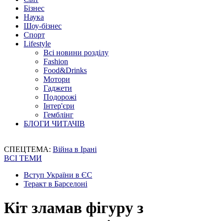
Бізнес
Наука
Шоу-бізнес
Спорт
Lifestyle
Всі новини розділу
Fashion
Food&Drinks
Мотори
Гаджети
Подорожі
Інтер'єри
Гемблінг
БЛОГИ ЧИТАЧІВ
СПЕЦТЕМА:
Війна в Ірані
ВСІ ТЕМИ
Вступ України в ЄС
Теракт в Барселоні
Кіт зламав фігуру з