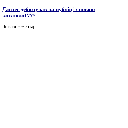
Дантес дебютував на публіці з новою
коханою
1775
Читати коментарі