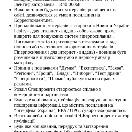
Ідентифікатор медіа – R40-06068
Використання будь-яких матеріалів, розміщених на
сайті, дозволяється за умови посилання на
Корреспондент.net.
При копіюванні матеріалів зі сторінки « Новини України
і світу» , для інтернет - видань - обов'язкове пряме
відкрите для пошукових систем гіперпосилання .
Посилання має бути розміщена в незалежності від
повного або часткового використання матеріалів.
Гіперпосилання ( для інтернет - видань) - повинна бути
розміщена в підзаголовку або в першому абзаці
матеріалу.
Новини з позначками "Думка", "Експертиза", "Заява",
"Регіони", "Гроші", "Влада", "Вибори", "Тест-драйв",
"Спецпроекти", "Промо" публікуються на правах
реклами.
Розділ Спецпроекти створюється спільно з
комерційними партнерами.
Будь яке копіювання, публікація, передрук, чи наступне
поширення інформації, що містить посилання на
"Інтерфакс-Україна", EPA / UPG, суворо забороняється.
Власник веб-сторінки в розділі Я-Корреспондент є автор
публікації.
Будь-яке копіювання, передрук та відтворення
фотографічних творів та/або аудіовізуальних творів