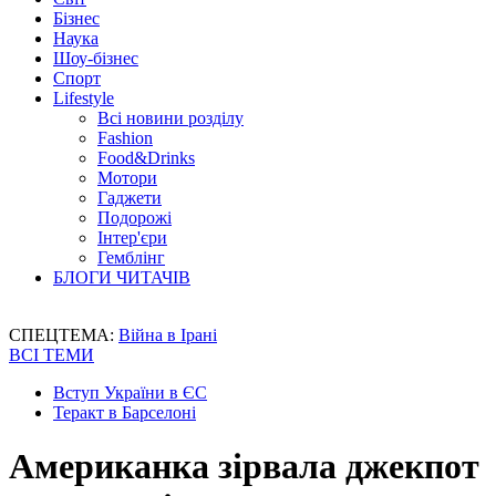
Бізнес
Наука
Шоу-бізнес
Спорт
Lifestyle
Всі новини розділу
Fashion
Food&Drinks
Мотори
Гаджети
Подорожі
Інтер'єри
Гемблінг
БЛОГИ ЧИТАЧІВ
СПЕЦТЕМА:
Війна в Ірані
ВСІ ТЕМИ
Вступ України в ЄС
Теракт в Барселоні
Американка зірвала джекпот