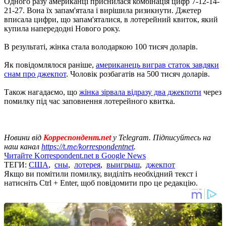
Одного разу американці приснилася комбінація цифр 7-12-14-
21-27. Вона їх запам'ятала і вирішила ризикнути. Джетер
вписала цифри, що запам'яталися, в лотерейний квиток, який
купила напередодні Нового року.
В результаті, жінка стала володаркою 100 тисяч доларів.
Як повідомлялося раніше,
американець виграв статок завдяки
снам про джекпот
. Чоловік розбагатів на 500 тисяч доларів.
Також нагадаємо, що
жінка зірвала відразу два джекпоти
через
помилку під час заповнення лотерейного квитка.
Новини від
Корреспондент.net
у Telegram. Підписуйтесь на
наш канал
https://t.me/korrespondentnet
.
Читайте Korrespondent.net в Google News
ТЕГИ:
США
,
сны
,
лотерея
,
выигрыш
,
джекпот
Якщо ви помітили помилку, виділіть необхідний текст і
натисніть Ctrl + Enter, щоб повідомити про це редакцію.