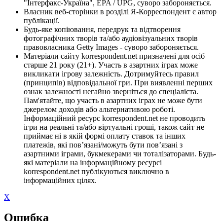
"Інтерфакс-Україна", EPA / UPG, суворо забороняється.
Власник веб-сторінки в розділі Я-Корреспондент є автор
публікації.
Будь-яке копіювання, передрук та відтворення
фотографічних творів та/або аудіовізуальних творів
правовласника Getty Images - суворо забороняється.
Матеріали сайту korrespondent.net призначені для осіб
старше 21 року (21+). Участь в азартних іграх може
викликати ігрову залежність. Дотримуйтесь правил
(принципів) відповідальної гри. При виявленні перших
ознак залежності негайно зверніться до спеціаліста.
Пам'ятайте, що участь в азартних іграх не може бути
джерелом доходів або альтернативою роботі.
Інформаційний ресурс korrespondent.net не проводить
ігри на реальні та/або віртуальні гроші, також сайт не
приймає ні в якій формі оплату ставок та інших
платежів, які пов’язані/можуть бути пов’язані з
азартними іграми, букмекерами чи тоталізаторами. Будь-
які матеріали на інформаційному ресурсі
korrespondent.net публікуються виключно в
інформаційних цілях.
X
Ошибка