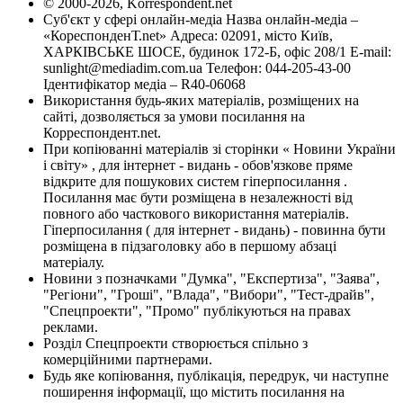
© 2000-2026, Korrespondent.net
Суб'єкт у сфері онлайн-медіа Назва онлайн-медіа –
«КореспонденТ.net» Адреса: 02091, місто Київ,
ХАРКІВСЬКЕ ШОСЕ, будинок 172-Б, офіс 208/1 E-mail:
sunlight@mediadim.com.ua
Телефон: 044-205-43-00
Ідентифікатор медіа – R40-06068
Використання будь-яких матеріалів, розміщених на
сайті, дозволяється за умови посилання на
Корреспондент.net.
При копіюванні матеріалів зі сторінки « Новини України
і світу» , для інтернет - видань - обов'язкове пряме
відкрите для пошукових систем гіперпосилання .
Посилання має бути розміщена в незалежності від
повного або часткового використання матеріалів.
Гіперпосилання ( для інтернет - видань) - повинна бути
розміщена в підзаголовку або в першому абзаці
матеріалу.
Новини з позначками "Думка", "Експертиза", "Заява",
"Регіони", "Гроші", "Влада", "Вибори", "Тест-драйв",
"Спецпроекти", "Промо" публікуються на правах
реклами.
Розділ Спецпроекти створюється спільно з
комерційними партнерами.
Будь яке копіювання, публікація, передрук, чи наступне
поширення інформації, що містить посилання на