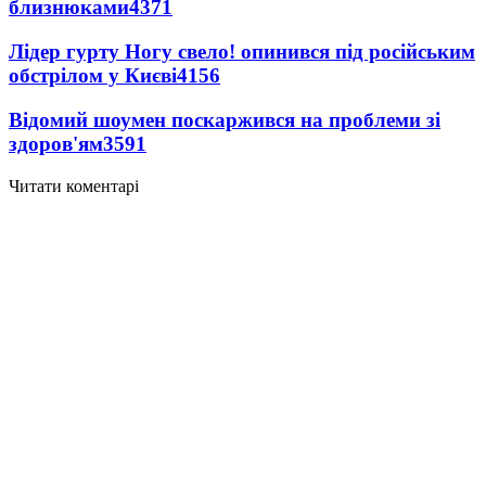
близнюками
4371
Лідер гурту Ногу свело! опинився під російським
обстрілом у Києві
4156
Відомий шоумен поскаржився на проблеми зі
здоров'ям
3591
Читати коментарі