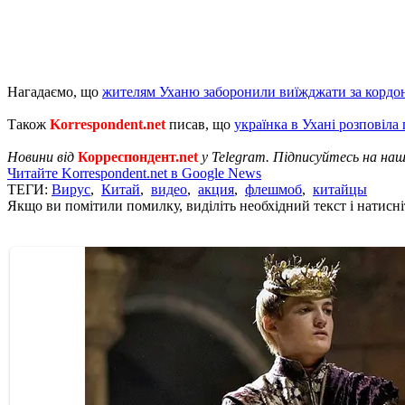
Нагадаємо, що
жителям Уханю заборонили виїжджати за кордо
Також
Korrespondent.net
писав, що
українка в Ухані розповіла 
Новини від
Корреспондент.net
у Telegram. Підписуйтесь на на
Читайте Korrespondent.net в Google News
ТЕГИ:
Вирус
,
Китай
,
видео
,
акция
,
флешмоб
,
китайцы
Якщо ви помітили помилку, виділіть необхідний текст і натисніт