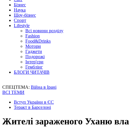
Бізнес
Наука
Шоу-бізнес
Спорт
Lifestyle
Всі новини розділу
Fashion
Food&Drinks
Мотори
Гаджети
Подорожі
Інтер'єри
Гемблінг
БЛОГИ ЧИТАЧІВ
СПЕЦТЕМА:
Війна в Ірані
ВСІ ТЕМИ
Вступ України в ЄС
Теракт в Барселоні
Жителі зараженого Уханю вл