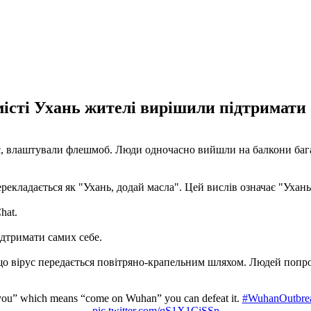
 місті Ухань жителі вирішили підтримати
ус, влаштували флешмоб. Люди одночасно вийшли на балкони бага
ерекладається як "Ухань, додай масла". Цей вислів означає "Ухань
hat.
ідтримати самих себе.
, що вірус передається повітряно-крапельним шляхом. Людей поп
you” which means “come on Wuhan” you can defeat it.
#WuhanOutbre
pic.twitter.com/qS1X1CjSSp