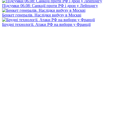
Підсумки 06.08: Санкції проти РФ і дрон у Лейпцигу
Бенкет генералів. Наслідки вибуху в Москві
Брудні технології. Атаки РФ на вибори у Франції