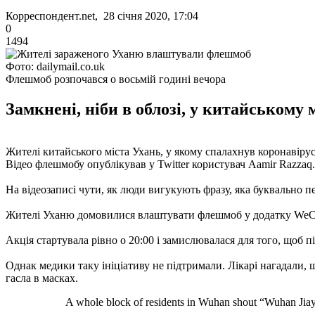
Корреспондент.net, 28 січня 2020, 17:04
0
1494
Фото: dailymail.co.uk
Флешмоб розпочався о восьмій годині вечора
Замкнені, ніби в облозі, у китайському
Жителі китайського міста Ухань, у якому спалахнув коронавір
Відео флешмобу опублікував у Twitter користувач Aamir Razzaq.
На відеозаписі чути, як люди вигукують фразу, яка буквально п
Жителі Уханю домовилися влаштувати флешмоб у додатку WeC
Акція стартувала рівно о 20:00 і замислювалася для того, щоб п
Однак медики таку ініціативу не підтримали. Лікарі нагадали
гасла в масках.
A whole block of residents in Wuhan shout “Wuhan Jia