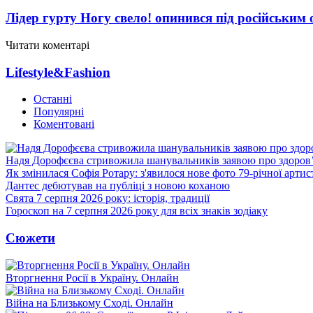
Лідер гурту Ногу свело! опинився під російським 
Читати коментарі
Lifestyle&Fashion
Останні
Популярні
Коментовані
Надя Дорофєєва стривожила шанувальників заявою про здоров
Як змінилася Софія Ротару: з'явилося нове фото 79-річної артис
Дантес дебютував на публіці з новою коханою
Свята 7 серпня 2026 року: історія, традиції
Гороскоп на 7 серпня 2026 року для всіх знаків зодіаку
Сюжети
Вторгнення Росії в Україну. Онлайн
Війна на Близькому Сході. Онлайн