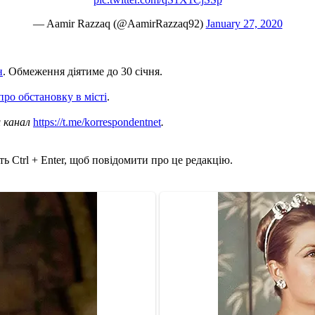
— Aamir Razzaq (@AamirRazzaq92)
January 27, 2020
н
. Обмеження діятиме до 30 січня.
про обстановку в місті
.
ш канал
https://t.me/korrespondentnet
.
ь Ctrl + Enter, щоб повідомити про це редакцію.