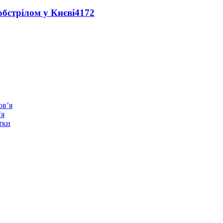
обстрілом у Києві
4172
’я
тки