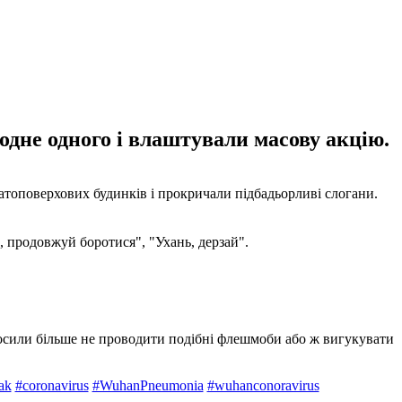
 одне одного і влаштували масову акцію.
топоверхових будинків і прокричали підбадьорливі слогани.
, продовжуй боротися", "Ухань, дерзай".
росили більше не проводити подібні флешмоби або ж вигукувати
ak
#coronavirus
#WuhanPneumonia
#wuhanconoravirus