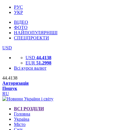
РУС
УКР
ВІДЕО
ФОТО
НАЙПОПУЛЯРНІШІ
СПЕЦПРОЕКТИ
USD
USD
44.4138
EUR
51.2998
Всі курси валют
44.4138
Авторизація
Пошук
RU
ВСІ РОЗДІЛИ
Головна
Україна
Місто
Світ