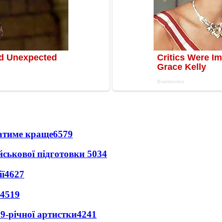
ватиме краще
6579
йськової підготовки
5034
ї
4627
4519
9-річної артистки
4241