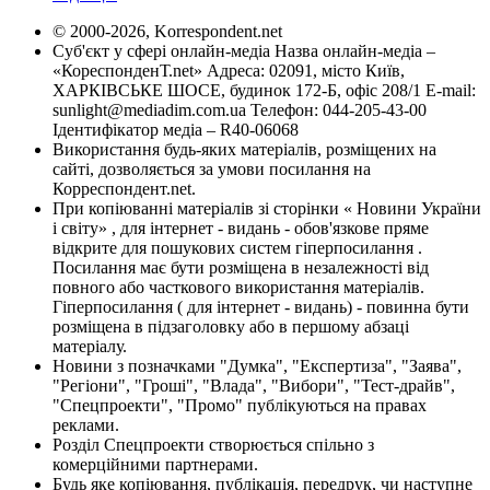
© 2000-2026, Korrespondent.net
Суб'єкт у сфері онлайн-медіа Назва онлайн-медіа –
«КореспонденТ.net» Адреса: 02091, місто Київ,
ХАРКІВСЬКЕ ШОСЕ, будинок 172-Б, офіс 208/1 E-mail:
sunlight@mediadim.com.ua
Телефон: 044-205-43-00
Ідентифікатор медіа – R40-06068
Використання будь-яких матеріалів, розміщених на
сайті, дозволяється за умови посилання на
Корреспондент.net.
При копіюванні матеріалів зі сторінки « Новини України
і світу» , для інтернет - видань - обов'язкове пряме
відкрите для пошукових систем гіперпосилання .
Посилання має бути розміщена в незалежності від
повного або часткового використання матеріалів.
Гіперпосилання ( для інтернет - видань) - повинна бути
розміщена в підзаголовку або в першому абзаці
матеріалу.
Новини з позначками "Думка", "Експертиза", "Заява",
"Регіони", "Гроші", "Влада", "Вибори", "Тест-драйв",
"Спецпроекти", "Промо" публікуються на правах
реклами.
Розділ Спецпроекти створюється спільно з
комерційними партнерами.
Будь яке копіювання, публікація, передрук, чи наступне