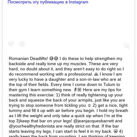
Посмотреть эту публикацию в Instagram
Romanian Deadlifts! 😅😅 I do these to help strengthen my
backside and really tone up my muscles. These are very
hard, no doubt about it, and they aren’t easy to do right so I
do recommend working with a professional. 🙏 I know I am
very lucky to have a daughter and a son-in-law who are at
the top of their fields. Every time I come down to Tulum to
their gym I learn something new. 👵🏼 Here are my tips for
mastering this exercise: 1) think of really tightening up your
back and squeeze the back of your armpits, just like you are
trying to stop someone from tickling you ☺️ 2) get a nice, tight
tummy and fill it up with air before you begin. I hold my breath
as I lift the weight and only take a quick sip when I’m at the
top 3)keep that bar on your legs! @jeanjacquesbarrett and
@yourhealthyhedonista are really strict on that. If the bar
starts leaving my legs, I can start to feel it in my back. 😬 4)
really keep the back from rounding. I am thinking of keeping