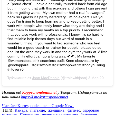
a “proud chest”. I have a naturally rounded back from old age
but I’m hoping that with this exercise and others I can prevent
it from getting worse. My own mother had a real “dowagers”
back so I guess it’s partly hereditary. I’m no expert. Like you
guys I’m trying to keep learning and to keep getting better. I
work with people who really know what they are doing and I
trust them to have my health as a top priority. I recommend
that you also work with professionals. I know it is so hard to
find reliable help theses days but word of mouth is a
wonderful thing. If you want to tag someone who you feel
would be a good coach or trainer for people, please do so
and list the area they work in and the gym they work at. A little
community effort can go a long way. 💕💕 . My favorite
@womensbest pink seamless outfit Knee sleeves are by
@sbdapparel . #girlswholift #girlswhopowerlift #bodybuilding
#fitover70
Публикация от
Joan MacDonald
(@trainwithjoan)
3 Мар 2020 в 4:17 PST
Новини від
Корреспондент.net
у Telegram. Підписуйтесь на
наш канал
https://t.me/korrespondentnet
.
Читайте Korrespondent.net в Google News
ТЕГИ:
Канада
,
питание
,
женщина
,
фитнес
,
здоровое
питание
,
Похудение
,
правильное питание
,
Instagram