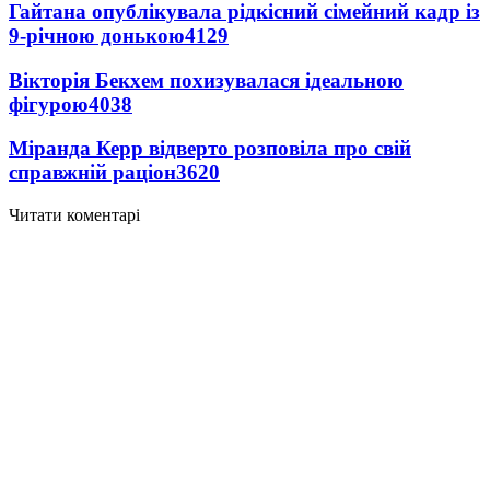
Гайтана опублікувала рідкісний сімейний кадр із
9-річною донькою
4129
Вікторія Бекхем похизувалася ідеальною
фігурою
4038
Міранда Керр відверто розповіла про свій
справжній раціон
3620
Читати коментарі