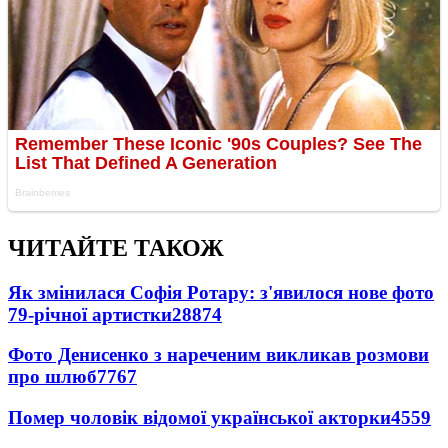
ЧИТАЙТЕ ТАКОЖ
Як змінилася Софія Ротару: з'явилося нове фото
79-річної артистки
28874
Фото Денисенко з нареченим викликав розмови
про шлюб
7767
Помер чоловік відомої української акторки
4559