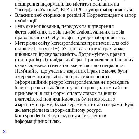
поширення інформації, що містить посилання на
"Інтерфакс-Україна", EPA / UPG, суворо забороняється.
Власник веб-сторінки в розділі Я-Корреспондент є автор
публікації.
Будь-яке копіювання, передрук та відтворення
фотографічних творів та/або аудіовізуальних творів
правовласника Getty Images - суворо забороняється.
Матеріали сайту korrespondent.net призначені для осіб
старше 21 року (21+). Участь в азартних іграх може
викликати ігрову залежність. Дотримуйтесь правил
(принципів) відповідальної гри. При виявленні перших
ознак залежності негайно зверніться до спеціаліста.
Пам'ятайте, що участь в азартних іграх не може бути
джерелом доходів або альтернативою роботі.
Інформаційний ресурс korrespondent.net не проводить
ігри на реальні та/або віртуальні гроші, також сайт не
приймає ні в якій формі оплату ставок та інших
платежів, які пов’язані/можуть бути пов’язані з
азартними іграми, букмекерами чи тоталізаторами. Будь-
які матеріали на інформаційному ресурсі
korrespondent.net публікуються виключно в
інформаційних цілях.
X