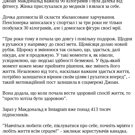
Джоан Макдональд важила 90 кілограмів і була далека від
фітнесу. Жінка прислухалася до медиків і взялася за себе.
Дочка допомогла їй скласти збалансоване харчування.
Пенсіонерка записалася у спортзал і за три роки не тільки
позбулася 30 кілограмів, але і домоглася фігури своєї мрії.
"Три роки тому я почала цю довгу і повільну подорож. Щодня
я рухаюся у напрямку до своєї мети. Щомісяця долаю новий
рубіж. Щороку я змінююся так сильно, що, здається, далі
нікуди, але я продовжую. У такі моменти я, як ніколи,
усвідомлюю, що людські здібності безмежні. У будь-який
момент кожен може прийняти рішення, яке змінить його
життя. Незалежно від того, наскільки важким здається життя,
потрібно залишатися вірним своїм цілям і рухатися вперед", -
такий мотиваційний пост залишила в соцмережі Джоан.
Вона додала, що коли почала вести здоровий спосіб життя, то
"просто хотіла бути здоровою".
Зараз у Макдональд в Instagram вже понад 413 тисяч
підписників.
"Навчіться любити себе, піклуватися про себе, почніть мріяти і
любіть життя всім серцем!" - закликає користувачів канадка.