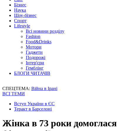
Бізнес
Наука
Шоу-бізнес
Спорт
Lifestyle
Всі новини розділу
Fashion
Food&Drinks
Мотори
Гаджети
Подорожі
Інтер'єри
Гемблінг
БЛОГИ ЧИТАЧІВ
СПЕЦТЕМА:
Війна в Ірані
ВСІ ТЕМИ
Вступ України в ЄС
Теракт в Барселоні
Жінка в 73 роки домоглася