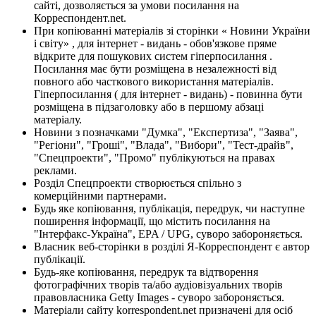
сайті, дозволяється за умови посилання на
Корреспондент.net.
При копіюванні матеріалів зі сторінки « Новини України
і світу» , для інтернет - видань - обов'язкове пряме
відкрите для пошукових систем гіперпосилання .
Посилання має бути розміщена в незалежності від
повного або часткового використання матеріалів.
Гіперпосилання ( для інтернет - видань) - повинна бути
розміщена в підзаголовку або в першому абзаці
матеріалу.
Новини з позначками "Думка", "Експертиза", "Заява",
"Регіони", "Гроші", "Влада", "Вибори", "Тест-драйв",
"Спецпроекти", "Промо" публікуються на правах
реклами.
Розділ Спецпроекти створюється спільно з
комерційними партнерами.
Будь яке копіювання, публікація, передрук, чи наступне
поширення інформації, що містить посилання на
"Інтерфакс-Україна", EPA / UPG, суворо забороняється.
Власник веб-сторінки в розділі Я-Корреспондент є автор
публікації.
Будь-яке копіювання, передрук та відтворення
фотографічних творів та/або аудіовізуальних творів
правовласника Getty Images - суворо забороняється.
Матеріали сайту korrespondent.net призначені для осіб