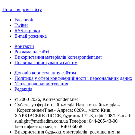
Повна версія сайту
Facebook
Twitter
RSS-стрічки
E-mail розсилка
Контакти
Реклама на сайті
Використання матеріалів korrespondent.net
Правила користування сайтом
Договір користування сайтом
Політика у сфері конфіденційності і персональних даних
Угода щодо користування
Редакція
© 2000-2026, Korrespondent.net
Суб'єкт у сфері онлайн-медіа Назва онлайн-медіа –
«КореспонденТ.net» Адреса: 02091, місто Київ,
ХАРКІВСЬКЕ ШОСЕ, будинок 172-Б, офіс 208/1 E-mail:
sunlight@mediadim.com.ua
Телефон: 044-205-43-00
Ідентифікатор медіа – R40-06068
Використання будь-яких матеріалів, розміщених на