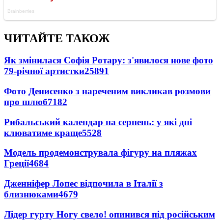
ЧИТАЙТЕ ТАКОЖ
Як змінилася Софія Ротару: з'явилося нове фото
79-річної артистки
25891
Фото Денисенко з нареченим викликав розмови
про шлюб
7182
Рибальський календар на серпень: у які дні
клюватиме краще
5528
Модель продемонструвала фігуру на пляжах
Греції
4684
Дженніфер Лопес відпочила в Італії з
близнюками
4679
Лідер гурту Ногу свело! опинився під російським