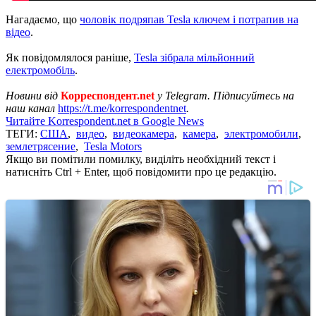
Нагадаємо, що
чоловік подряпав Tesla ключем і потрапив на
відео
.
Як повідомлялося раніше,
Tesla зібрала мільйонний
електромобіль
.
Новини від
Корреспондент.net
у Telegram. Підписуйтесь на
наш канал
https://t.me/korrespondentnet
.
Читайте Korrespondent.net в Google News
ТЕГИ:
США
,
видео
,
видеокамера
,
камера
,
электромобили
,
землетрясение
,
Tesla Motors
Якщо ви помітили помилку, виділіть необхідний текст і
натисніть Ctrl + Enter, щоб повідомити про це редакцію.