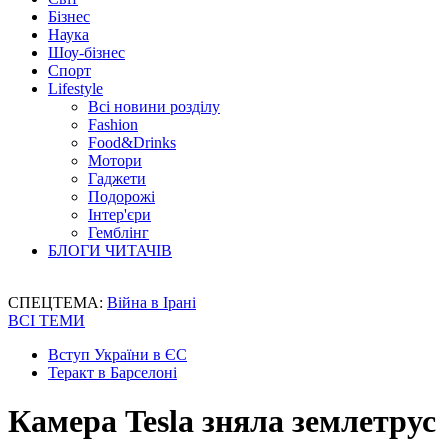
Бізнес
Наука
Шоу-бізнес
Спорт
Lifestyle
Всі новини розділу
Fashion
Food&Drinks
Мотори
Гаджети
Подорожі
Інтер'єри
Гемблінг
БЛОГИ ЧИТАЧІВ
СПЕЦТЕМА:
Війна в Ірані
ВСІ ТЕМИ
Вступ України в ЄС
Теракт в Барселоні
Камера Tesla зняла землетрус