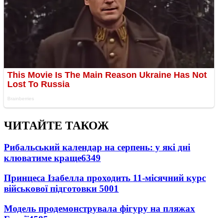
ЧИТАЙТЕ ТАКОЖ
Рибальський календар на серпень: у які дні
клюватиме краще
6349
Принцеса Ізабелла проходить 11-місячний курс
військової підготовки
5001
Модель продемонструвала фігуру на пляжах