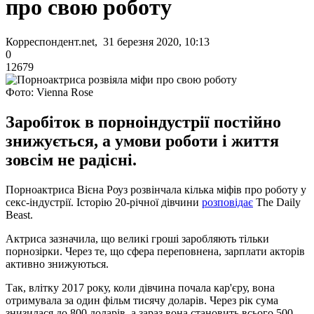
про свою роботу
Корреспондент.net, 31 березня 2020, 10:13
0
12679
Фото: Vienna Rose
Заробіток в порноіндустрії постійно
знижується, а умови роботи і життя
зовсім не радісні.
Порноактриса Вієна Роуз розвінчала кілька міфів про роботу у
секс-індустрії. Історію 20-річної дівчини
розповідає
The Daily
Beast.
Актриса зазначила, що великі гроші заробляють тільки
порнозірки. Через те, що сфера переповнена, зарплати акторів
активно знижуються.
Так, влітку 2017 року, коли дівчина почала кар'єру, вона
отримувала за один фільм тисячу доларів. Через рік сума
знизилася до 800 доларів, а зараз вона становить всього 500-