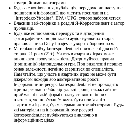
комерційними партнерами.
Будь яке копіювання, публікація, передрук, чи наступне
поширення інформації, що містить посилання на
"Інтерфакс-Україна", EPA / UPG, суворо забороняється.
Власник веб-сторінки в розділі Я-Корреспондент є автор
публікації.
Будь-яке копіювання, передрук та відтворення
фотографічних творів та/або аудіовізуальних творів
правовласника Getty Images - суворо забороняється.
Матеріали сайту korrespondent.net призначені для осіб
старше 21 року (21+). Участь в азартних іграх може
викликати ігрову залежність. Дотримуйтесь правил
(принципів) відповідальної гри. При виявленні перших
ознак залежності негайно зверніться до спеціаліста.
Пам'ятайте, що участь в азартних іграх не може бути
джерелом доходів або альтернативою роботі.
Інформаційний ресурс korrespondent.net не проводить
ігри на реальні та/або віртуальні гроші, також сайт не
приймає ні в якій формі оплату ставок та інших
платежів, які пов’язані/можуть бути пов’язані з
азартними іграми, букмекерами чи тоталізаторами. Будь-
які матеріали на інформаційному ресурсі
korrespondent.net публікуються виключно в
інформаційних цілях.