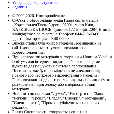
Угода щодо користування
Редакція
© 2000-2026, Korrespondent.net
Суб'єкт у сфері онлайн-медіа Назва онлайн-медіа –
«КореспонденТ.net» Адреса: 02091, місто Київ,
ХАРКІВСЬКЕ ШОСЕ, будинок 172-Б, офіс 208/1 E-mail:
sunlight@mediadim.com.ua
Телефон: 044-205-43-00
Ідентифікатор медіа – R40-06068
Використання будь-яких матеріалів, розміщених на
сайті, дозволяється за умови посилання на
Корреспондент.net.
При копіюванні матеріалів зі сторінки « Новини України
і світу» , для інтернет - видань - обов'язкове пряме
відкрите для пошукових систем гіперпосилання .
Посилання має бути розміщена в незалежності від
повного або часткового використання матеріалів.
Гіперпосилання ( для інтернет - видань) - повинна бути
розміщена в підзаголовку або в першому абзаці
матеріалу.
Новини з позначками "Думка", "Експертиза", "Заява",
"Регіони", "Гроші", "Влада", "Вибори", "Тест-драйв",
"Спецпроекти", "Промо" публікуються на правах
реклами.
Розділ Спецпроекти створюється спільно з