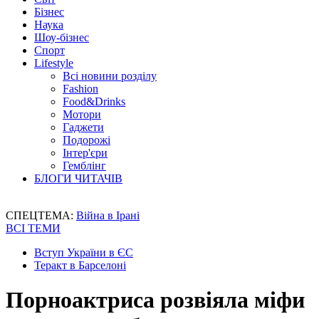
Бізнес
Наука
Шоу-бізнес
Спорт
Lifestyle
Всі новини розділу
Fashion
Food&Drinks
Мотори
Гаджети
Подорожі
Інтер'єри
Гемблінг
БЛОГИ ЧИТАЧІВ
СПЕЦТЕМА:
Війна в Ірані
ВСІ ТЕМИ
Вступ України в ЄС
Теракт в Барселоні
Порноактриса розвіяла міфи