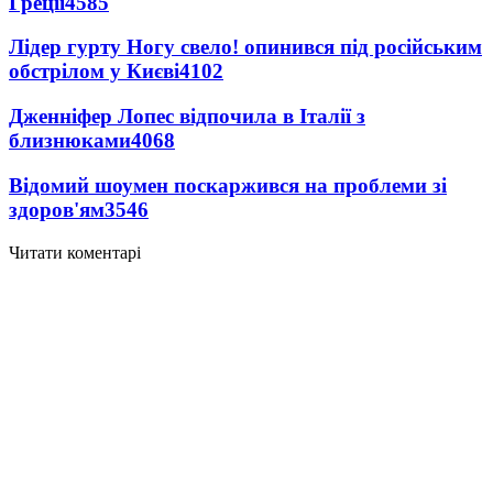
Греції
4585
Лідер гурту Ногу свело! опинився під російським
обстрілом у Києві
4102
Дженніфер Лопес відпочила в Італії з
близнюками
4068
Відомий шоумен поскаржився на проблеми зі
здоров'ям
3546
Читати коментарі