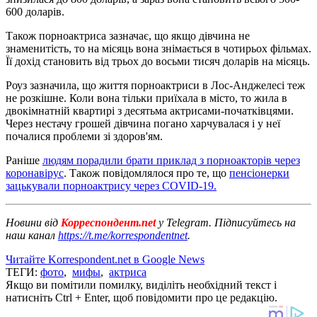
600 доларів.
Також порноактриса зазначає, що якщо дівчина не
знаменитість, то на місяць вона знімається в чотирьох фільмах.
Її дохід становить від трьох до восьми тисяч доларів на місяць.
Роуз зазначила, що життя порноактриси в Лос-Анджелесі теж
не розкішне. Коли вона тільки приїхала в місто, то жила в
двокімнатній квартирі з десятьма актрисами-початківцями.
Через нестачу грошей дівчина погано харчувалася і у неї
почалися проблеми зі здоров'ям.
Раніше
людям порадили брати приклад з порноакторів через
коронавірус
. Також повідомлялося про те, що
пенсіонерки
зацькували порноактрису через COVID-19.
Новини від
Корреспондент.net
у Telegram. Підписуйтесь на
наш канал
https://t.me/korrespondentnet
.
Читайте Korrespondent.net в Google News
ТЕГИ:
фото
,
мифы
,
актриса
Якщо ви помітили помилку, виділіть необхідний текст і
натисніть Ctrl + Enter, щоб повідомити про це редакцію.