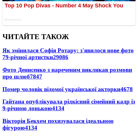
ЧИТАЙТЕ ТАКОЖ
Як змінилася Софія Ротару: з'явилося нове фото
79-річної артистки
29086
Фото Денисенко з нареченим викликав розмови
про шлюб
7847
Помер чоловік відомої української акторки
4678
Гайтана опублікувала рідкісний сімейний кадр із
9-річною донькою
4134
Вікторія Бекхем похизувалася ідеальною
фігурою
4134