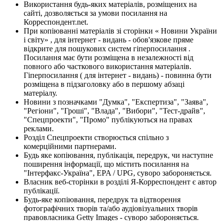
Використання будь-яких матеріалів, розміщених на
сайті, дозволяється за умови посилання на
Корреспондент.net.
При копіюванні матеріалів зі сторінки « Новини України
і світу» , для інтернет - видань - обов'язкове пряме
відкрите для пошукових систем гіперпосилання .
Посилання має бути розміщена в незалежності від
повного або часткового використання матеріалів.
Гіперпосилання ( для інтернет - видань) - повинна бути
розміщена в підзаголовку або в першому абзаці
матеріалу.
Новини з позначками "Думка", "Експертиза", "Заява",
"Регіони", "Гроші", "Влада", "Вибори", "Тест-драйв",
"Спецпроекти", "Промо" публікуються на правах
реклами.
Розділ Спецпроекти створюється спільно з
комерційними партнерами.
Будь яке копіювання, публікація, передрук, чи наступне
поширення інформації, що містить посилання на
"Інтерфакс-Україна", EPA / UPG, суворо забороняється.
Власник веб-сторінки в розділі Я-Корреспондент є автор
публікації.
Будь-яке копіювання, передрук та відтворення
фотографічних творів та/або аудіовізуальних творів
правовласника Getty Images - суворо забороняється.