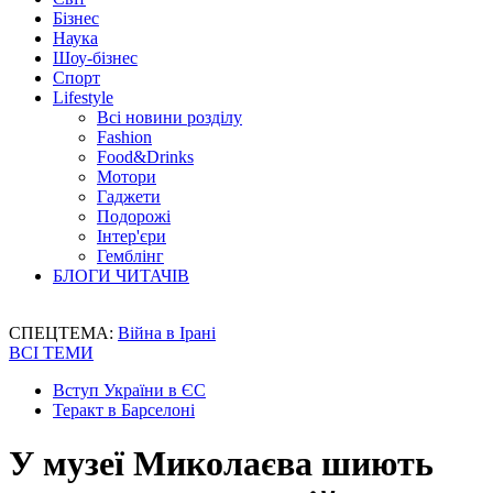
Бізнес
Наука
Шоу-бізнес
Спорт
Lifestyle
Всі новини розділу
Fashion
Food&Drinks
Мотори
Гаджети
Подорожі
Інтер'єри
Гемблінг
БЛОГИ ЧИТАЧІВ
СПЕЦТЕМА:
Війна в Ірані
ВСІ ТЕМИ
Вступ України в ЄС
Теракт в Барселоні
У музеї Миколаєва шиють