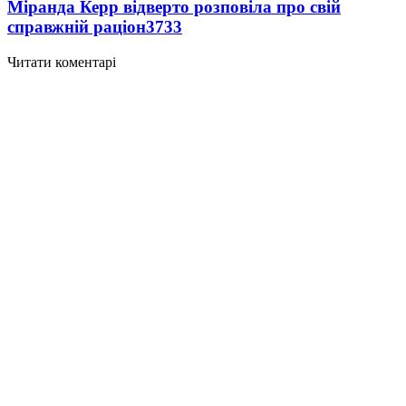
Міранда Керр відверто розповіла про свій
справжній раціон
3733
Читати коментарі