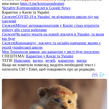
наш канал
https://t.me/korrespondentnet
Читайте Korrespondent.net в Google News
Карантин у Києві та Україні
Сюжет
COVID-19 в Україні: чи відкривати школи під час
пандемії
Сюжет
Мітинг антивакцинаторів у Києві: страх втратити
роботу або стати роботами
Сюжет
Чи варто чекати на новий локдаун в Україні, та яким
він буде
Сюжет
Коронавірус, локдаун та онлайн-навчання: якими є
реалії української школи
Мер Тернополя заявив, що карантин у місті буде посилено
СПЕЦТЕМА:
Карантин у Києві та Україні
ТЕГИ:
Николаев
,
видео
,
музей
,
карантин
,
маски
Якщо ви помітили помилку, виділіть необхідний текст і
натисніть Ctrl + Enter, щоб повідомити про це редакцію.