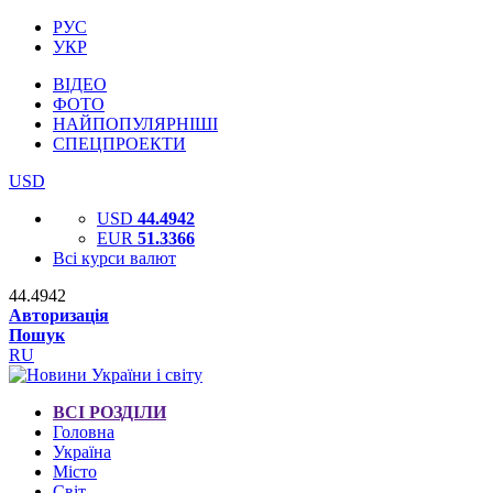
РУС
УКР
ВІДЕО
ФОТО
НАЙПОПУЛЯРНІШІ
СПЕЦПРОЕКТИ
USD
USD
44.4942
EUR
51.3366
Всі курси валют
44.4942
Авторизація
Пошук
RU
ВСІ РОЗДІЛИ
Головна
Україна
Місто
Світ