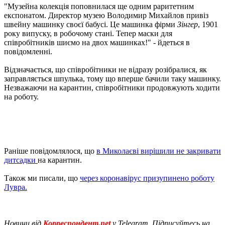
"Музейна колекція поповнилася ще одним раритетним
експонатом. Директор музею Володимир Михайлов привіз
швейну машинку своєї бабусі. Це машинка фірми
Зінгер
, 1901
року випуску, в робочому стані. Тепер маски для
співробітників шиємо на двох машинках!" - йдеться в
повідомленні.
Відзначається, що співробітники не відразу розібралися, як
заправляється шпулька, тому що вперше бачили таку машинку.
Незважаючи на карантин, співробітники продовжують ходити
на роботу.
Раніше повідомлялося, що
в Миколаєві вирішили не закривати
дитсадки
на карантин.
Також ми писали, що
через коронавірус призупинено роботу
Лувра.
Новини від
Корреспондент.net
у Telegram. Підписуйтесь на