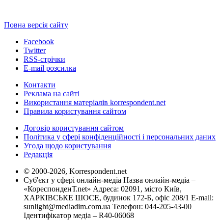
Повна версія сайту
Facebook
Twitter
RSS-стрічки
E-mail розсилка
Контакти
Реклама на сайті
Використання матеріалів korrespondent.net
Правила користування сайтом
Договір користування сайтом
Політика у сфері конфіденційності і персональних даних
Угода щодо користування
Редакція
© 2000-2026, Korrespondent.net
Суб'єкт у сфері онлайн-медіа Назва онлайн-медіа –
«КореспонденТ.net» Адреса: 02091, місто Київ,
ХАРКІВСЬКЕ ШОСЕ, будинок 172-Б, офіс 208/1 E-mail:
sunlight@mediadim.com.ua
Телефон: 044-205-43-00
Ідентифікатор медіа – R40-06068