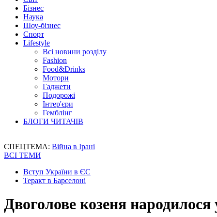
Бізнес
Наука
Шоу-бізнес
Спорт
Lifestyle
Всі новини розділу
Fashion
Food&Drinks
Мотори
Гаджети
Подорожі
Інтер'єри
Гемблінг
БЛОГИ ЧИТАЧІВ
СПЕЦТЕМА:
Війна в Ірані
ВСІ ТЕМИ
Вступ України в ЄС
Теракт в Барселоні
Двоголове козеня народилос