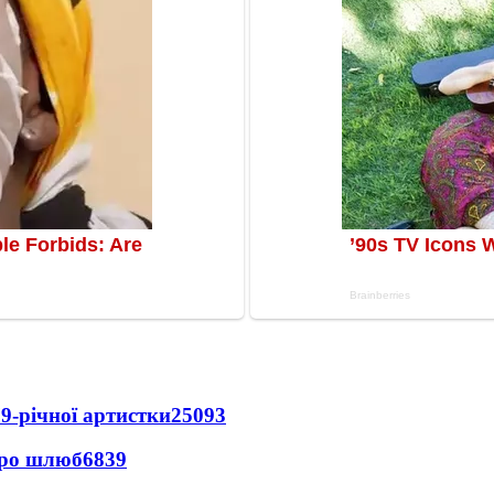
9-річної артистки
25093
про шлюб
6839