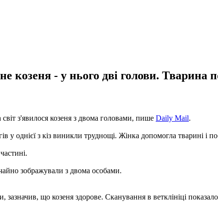
е козеня - у нього дві голови. Тварина п
а світ з'явилося козеня з двома головами, пише
Daily Mail
.
в у однієї з кіз виникли труднощі. Жінка допомогла тварині і п
частині.
чайно зображували з двома особами.
, зазначив, що козеня здорове. Сканування в ветклініці показал