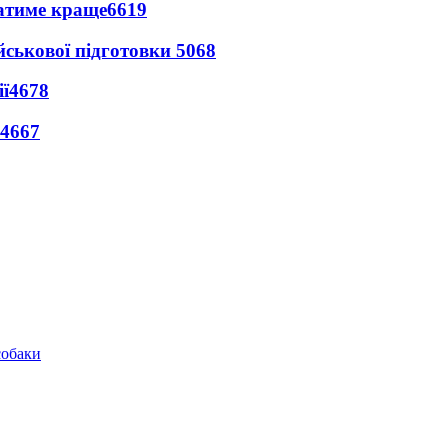
ватиме краще
6619
йськової підготовки
5068
ї
4678
4667
собаки