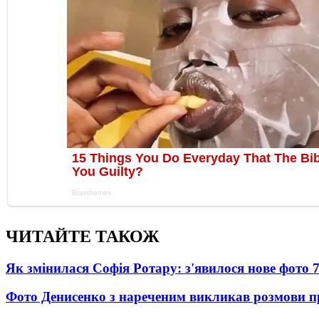
ЧИТАЙТЕ ТАКОЖ
Як змінилася Софія Ротару: з'явилося нове фото 7
Фото Денисенко з нареченим викликав розмови 