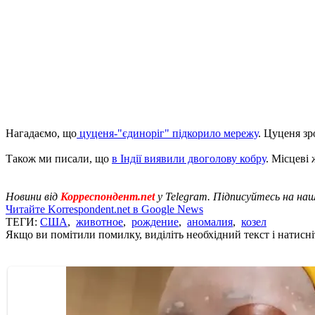
Нагадаємо, що
цуценя-"єдиноріг" підкорило мережу
. Цуценя зр
Також ми писали, що
в Індії виявили двоголову кобру
. Місцеві
Новини від
Корреспондент.net
у Telegram. Підписуйтесь на на
Читайте Korrespondent.net в Google News
ТЕГИ:
США
,
животное
,
рождение
,
аномалия
,
козел
Якщо ви помітили помилку, виділіть необхідний текст і натисніт