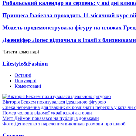
Рибальський календар на серпень: у які дні клю
Принцеса Ізабелла проходить 11-місячний курс ві
Модель продемонструвала фігуру на пляжах Греці
Дженніфер Лопес відпочила в Італії з близнюками
Читати коментарі
Lifestyle&Fashion
Останні
Популярні
Коментовані
Вікторія Бекхем похизувалася ідеальною фігурою
Спека небезпечна для тварин: як розпізнати перегрів у кота чи 
Помер чоловік відомої української акторки
Метт Деймон показався на публіці з доньками
Фото Денисенко з нареченим викликав розмови про шлюб
Сюжети