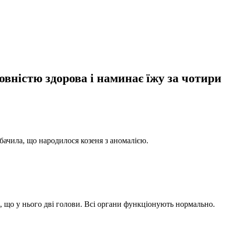
овністю здорова і наминає їжу за чотири
обачила, що народилося козеня з аномалією.
о, що у нього дві голови. Всі органи функціонують нормально.