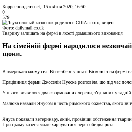
Корреспондент.net, 15 квітня 2020, 16:50
0
579
Фото: dailymail.co.uk
Тварину залишать на фермі в якості домашнього вихованця
На сімейній фермі народилося незвичайн
щоки.
В американському селі Віттенберг у штаті Вісконсін на фермі н
Працівниця ферми Джоселін Нуеске розповіла, що під час пологі
У нього виявилося два сформованих черепи, з'єднаних у задній 
Малюка назвали Янусом в честь римського божества, якого зви
Януса показали ветеринару, який, провівши обстеження тварини
При цьому козеня може харчуватися через обидва рота.