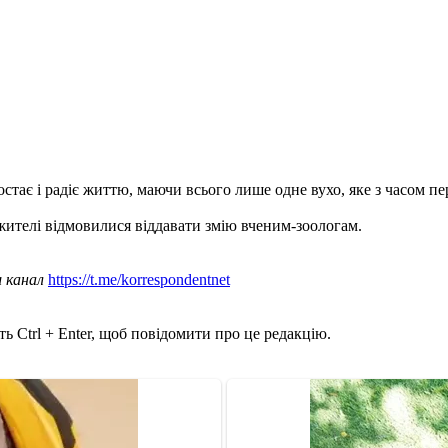
остає і радіє життю, маючи всього лише одне вухо, яке з часом пе
 жителі відмовилися віддавати змію вченим-зоологам.
ш канал
https://t.me/korrespondentnet
ь Ctrl + Enter, щоб повідомити про це редакцію.