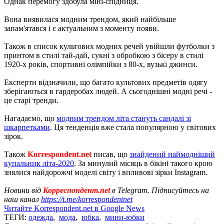
Однак перемогу здобула міні-спідниця.
Вона виявилася модним трендом, який найбільше
запам'ятався і є актуальним з моменту появи.
Також в список культових модних речей увійшли футболки з
принтом в стилі тай-дай, сукні з обробкою з бісеру в стилі
1920-х років, спортивні олімпійки з 80-х, вузькі джинси.
Експерти відзначили, що багато культових предметів одягу
зберігаються в гардеробах людей. А сьогоднішні модні речі -
це старі тренди.
Нагадаємо, що
модним трендом літа стануть сандалі зі
шкарпетками
. Ця тенденція вже стала популярною у світових
зірок.
Також
Korrespondent.net
писав, що
знайдений наймодніший
купальник літа-2020
. За минулий місяць в бікіні такого крою
знялися найдорожчі моделі світу і впливові зірки Instagram.
Новини від
Корреспондент.net
в Telegram. Підписуйтесь на
наш канал
https://t.me/korrespondentnet
Читайте Korrespondent.net в Google News
ТЕГИ:
одежда
,
мода
,
юбка
,
мини-юбки