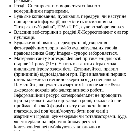
реклами.
Розділ Спецпроекти створюється спільно з
комерційними партнерами.
Будь яке копіювання, публікація, передрук, чи наступне
поширення інформації, що містить посилання на
"Інтерфакс-Україна", EPA / UPG, суворо забороняється.
Власник веб-сторінки в розділі Я-Корреспондент є автор
публікації.
Будь-яке копіювання, передрук та відтворення
фотографічних творів та/або аудіовізуальних творів
правовласника Getty Images - суворо забороняється.
Матеріали сайту korrespondent.net призначені для осіб
старше 21 року (21+). Участь в азартних іграх може
викликати ігрову залежність. Дотримуйтесь правил
(принципів) відповідальної гри. При виявленні перших
ознак залежності негайно зверніться до спеціаліста.
Пам'ятайте, що участь в азартних іграх не може бути
джерелом доходів або альтернативою роботі.
Інформаційний ресурс korrespondent.net не проводить
ігри на реальні та/або віртуальні гроші, також сайт не
приймає ні в якій формі оплату ставок та інших
платежів, які пов’язані/можуть бути пов’язані з
азартними іграми, букмекерами чи тоталізаторами. Будь-
які матеріали на інформаційному ресурсі
korrespondent.net публікуються виключно в