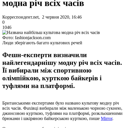
модна річ всіх часів
Корреспондент.net, 2 червня 2020, 16:46
0
1046
Фото: fashionjackson.com
Люди зберігають багато культових речей
Фешн-експерти визначили
найлегендарнішу модну річ всіх часів.
Її вибирали між спортивною
олімпійкою, курткою байкерів і
туфлями на платформі.
Британськими експертами було названо культову модну річ
всіх часів. Фахівці вибирали між маленькою чорною сукнею,
джинсовою курткою, туфлями на платформі, розкльошеними
брюками і шкіряною байкерською курткою, пише
Mirror
.