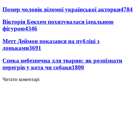
Помер чоловік відомої української акторки
4784
Вікторія Бекхем похизувалася ідеальною
фігурою
4346
Метт Деймон показався на публіці з
доньками
3691
Спека небезпечна для тварин: як розпізнати
перегрів у кота чи собаки
1800
Читати коментарі