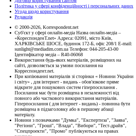
Договір користування сайтом
Політика у сфері конфіденційності і персональних даних
Угода щодо користування
Редакція
© 2000-2026, Korrespondent.net
Суб'єкт у сфері онлайн-медіа Назва онлайн-медіа –
«КореспонденТ.net» Адреса: 02091, місто Київ,
ХАРКІВСЬКЕ ШОСЕ, будинок 172-Б, офіс 208/1 E-mail:
sunlight@mediadim.com.ua
Телефон: 044-205-43-00
Ідентифікатор медіа – R40-06068
Використання будь-яких матеріалів, розміщених на
сайті, дозволяється за умови посилання на
Корреспондент.net.
При копіюванні матеріалів зі сторінки « Новини України
і світу» , для інтернет - видань - обов'язкове пряме
відкрите для пошукових систем гіперпосилання .
Посилання має бути розміщена в незалежності від
повного або часткового використання матеріалів.
Гіперпосилання ( для інтернет - видань) - повинна бути
розміщена в підзаголовку або в першому абзаці
матеріалу.
Новини з позначками "Думка", "Експертиза", "Заява",
"Регіони", "Гроші", "Влада", "Вибори", "Тест-драйв",
"Спецпроекти", "Промо" публікуються на правах