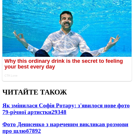
ЧИТАЙТЕ ТАКОЖ
Як змінилася Софія Ротару: з'явилося нове фото
79-річної артистки
29348
Фото Денисенко з нареченим викликав розмови
про шлюб
7892