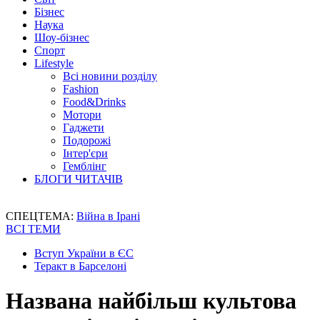
Бізнес
Наука
Шоу-бізнес
Спорт
Lifestyle
Всі новини розділу
Fashion
Food&Drinks
Мотори
Гаджети
Подорожі
Інтер'єри
Гемблінг
БЛОГИ ЧИТАЧІВ
СПЕЦТЕМА:
Війна в Ірані
ВСІ ТЕМИ
Вступ України в ЄС
Теракт в Барселоні
Названа найбільш культова