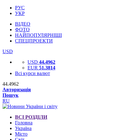
РУС
УКР
ВІДЕО
ФОТО
НАЙПОПУЛЯРНІШІ
СПЕЦПРОЕКТИ
USD
USD
44.4962
EUR
51.3814
Всі курси валют
44.4962
Авторизація
Пошук
RU
ВСІ РОЗДІЛИ
Головна
Україна
Місто
Світ