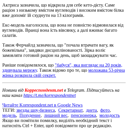
Актриса зазначила, що відкрила для себе кето-дієту. Саме
раціон з низькому вмістом вуглеводів і високим вмістом білка
вже допоміг їй схуднути на 13 кілограмів.
Екс-модель наголосила, що вона не повністю відмовилася від
вуглеводів. Вранці вона їсть вівсянку, а далі вживає багато
салатів.
Також Ферчайлд зазначила, що "почала втрачати вагу, як
божевільна", завдяки дисциплінованості. Зірка воліє
замовляти готовий раціон на день, щоб заощаджувати час.
Раніше повідомлялося, що
"бабуся", яка виглядає на 20 років,
здивувала мережу
. Також відомо про те, що
моложава 53-річна
жінка розкрила свій секрет.
Новини від
Корреспондент.net
в Telegram. Підписуйтесь на
наш канал
https://t.me/korrespondentnet
Читайте Korrespondent.net в Google News
ТЕГИ:
звезды шоу-бизнеса
,
Секретариат
,
диета
,
фото
,
модель
,
Похудение
,
лишний вес
,
пенсионерка
,
молодость
Якщо ви помітили помилку, виділіть необхідний текст і
натисніть Ctrl + Enter, щоб повідомити про це редакцію.