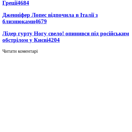
Греції
4684
Дженніфер Лопес відпочила в Італії з
близнюками
4679
Лідер гурту Ногу свело! опинився під російським
обстрілом у Києві
4204
Читати коментарі