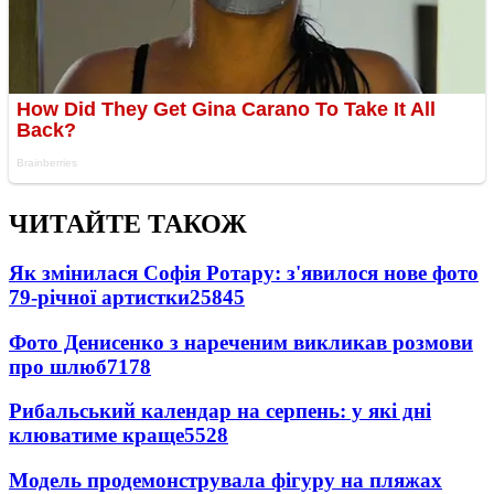
ЧИТАЙТЕ ТАКОЖ
Як змінилася Софія Ротару: з'явилося нове фото
79-річної артистки
25845
Фото Денисенко з нареченим викликав розмови
про шлюб
7178
Рибальський календар на серпень: у які дні
клюватиме краще
5528
Модель продемонструвала фігуру на пляжах