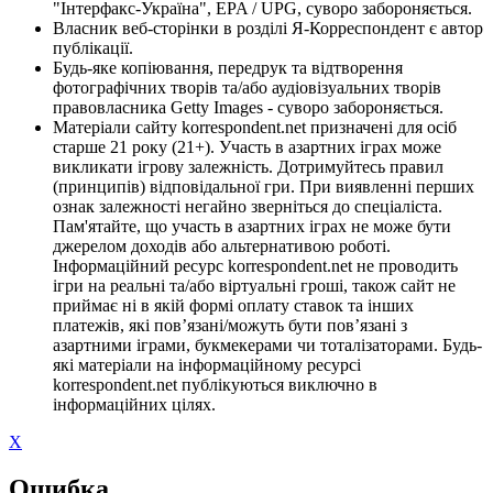
"Інтерфакс-Україна", EPA / UPG, суворо забороняється.
Власник веб-сторінки в розділі Я-Корреспондент є автор
публікації.
Будь-яке копіювання, передрук та відтворення
фотографічних творів та/або аудіовізуальних творів
правовласника Getty Images - суворо забороняється.
Матеріали сайту korrespondent.net призначені для осіб
старше 21 року (21+). Участь в азартних іграх може
викликати ігрову залежність. Дотримуйтесь правил
(принципів) відповідальної гри. При виявленні перших
ознак залежності негайно зверніться до спеціаліста.
Пам'ятайте, що участь в азартних іграх не може бути
джерелом доходів або альтернативою роботі.
Інформаційний ресурс korrespondent.net не проводить
ігри на реальні та/або віртуальні гроші, також сайт не
приймає ні в якій формі оплату ставок та інших
платежів, які пов’язані/можуть бути пов’язані з
азартними іграми, букмекерами чи тоталізаторами. Будь-
які матеріали на інформаційному ресурсі
korrespondent.net публікуються виключно в
інформаційних цілях.
X
Ошибка