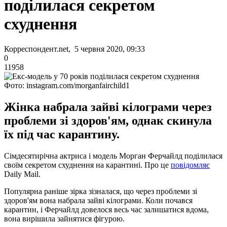
поділилася секретом
схуднення
Корреспондент.net, 5 червня 2020, 09:33
0
11958
Фото: instagram.com/morganfairchild1
Жінка набрала зайві кілограми через
проблеми зі здоров'ям, однак скинула
їх під час карантину.
Сімдесятирічна актриса і модель Морган Ферчайлд поділилася
своїм секретом схуднення на карантині. Про це
повідомляє
Daily Mail.
Популярна раніше зірка зізналася, що через проблеми зі
здоров'ям вона набрала зайві кілограми. Коли почався
карантин, і Ферчайлд довелося весь час залишатися вдома,
вона вирішила зайнятися фігурою.