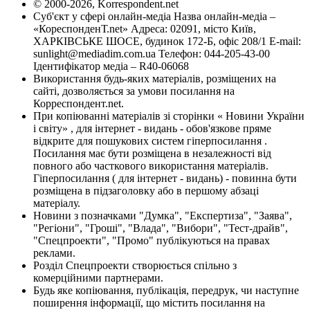
© 2000-2026, Korrespondent.net
Суб'єкт у сфері онлайн-медіа Назва онлайн-медіа –
«КореспонденТ.net» Адреса: 02091, місто Київ,
ХАРКІВСЬКЕ ШОСЕ, будинок 172-Б, офіс 208/1 E-mail:
sunlight@mediadim.com.ua
Телефон: 044-205-43-00
Ідентифікатор медіа – R40-06068
Використання будь-яких матеріалів, розміщених на
сайті, дозволяється за умови посилання на
Корреспондент.net.
При копіюванні матеріалів зі сторінки « Новини України
і світу» , для інтернет - видань - обов'язкове пряме
відкрите для пошукових систем гіперпосилання .
Посилання має бути розміщена в незалежності від
повного або часткового використання матеріалів.
Гіперпосилання ( для інтернет - видань) - повинна бути
розміщена в підзаголовку або в першому абзаці
матеріалу.
Новини з позначками "Думка", "Експертиза", "Заява",
"Регіони", "Гроші", "Влада", "Вибори", "Тест-драйв",
"Спецпроекти", "Промо" публікуються на правах
реклами.
Розділ Спецпроекти створюється спільно з
комерційними партнерами.
Будь яке копіювання, публікація, передрук, чи наступне
поширення інформації, що містить посилання на