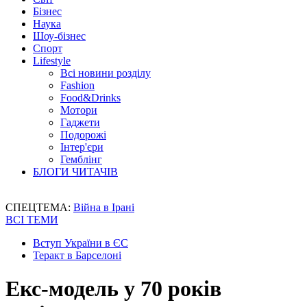
Бізнес
Наука
Шоу-бізнес
Спорт
Lifestyle
Всі новини розділу
Fashion
Food&Drinks
Мотори
Гаджети
Подорожі
Інтер'єри
Гемблінг
БЛОГИ ЧИТАЧІВ
СПЕЦТЕМА:
Війна в Ірані
ВСІ ТЕМИ
Вступ України в ЄС
Теракт в Барселоні
Екс-модель у 70 років