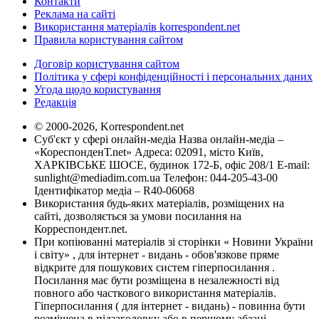
Контакти
Реклама на сайті
Використання матеріалів korrespondent.net
Правила користування сайтом
Договір користування сайтом
Політика у сфері конфіденційності і персональних даних
Угода щодо користування
Редакція
© 2000-2026, Korrespondent.net
Суб'єкт у сфері онлайн-медіа Назва онлайн-медіа –
«КореспонденТ.net» Адреса: 02091, місто Київ,
ХАРКІВСЬКЕ ШОСЕ, будинок 172-Б, офіс 208/1 E-mail:
sunlight@mediadim.com.ua
Телефон: 044-205-43-00
Ідентифікатор медіа – R40-06068
Використання будь-яких матеріалів, розміщених на
сайті, дозволяється за умови посилання на
Корреспондент.net.
При копіюванні матеріалів зі сторінки « Новини України
і світу» , для інтернет - видань - обов'язкове пряме
відкрите для пошукових систем гіперпосилання .
Посилання має бути розміщена в незалежності від
повного або часткового використання матеріалів.
Гіперпосилання ( для інтернет - видань) - повинна бути
розміщена в підзаголовку або в першому абзаці