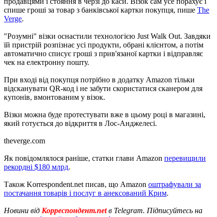
продавцями і стояння в черзі до каси. Візок сам усе порахує і
спише гроші за товар з банківської картки покупця, пише
The
Verge
.
"Розумні" візки оснастили технологією Just Walk Out. Завдяки
їй пристрій розпізнає усі продукти, обрані клієнтом, а потім
автоматично списує гроші з прив'язаної картки і відправляє
чек на електронну пошту.
При вході від покупця потрібно в додатку Amazon тільки
відсканувати QR-код і не забути скористатися сканером для
купонів, вмонтованим у візок.
Візки можна буде протестувати вже в цьому році в магазині,
який готується до відкриття в Лос-Анджелесі.
theverge.com
Як повідомлялося раніше, статки глави Amazon
перевищили
рекордні $180 млрд
.
Також Korrespondent.net писав, що Amazon
оштрафували за
постачання товарів і послуг в анексований Крим
.
Новини від
Корреспондент.net
в Telegram. Підписуйтесь на