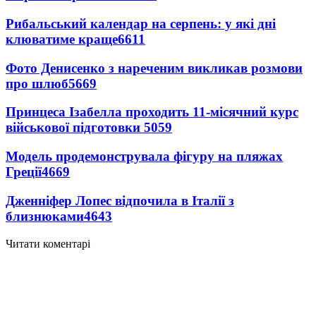
Рибальський календар на серпень: у які дні
клюватиме краще
6611
Фото Денисенко з нареченим викликав розмови
про шлюб
5669
Принцеса Ізабелла проходить 11-місячний курс
військової підготовки
5059
Модель продемонструвала фігуру на пляжах
Греції
4669
Дженніфер Лопес відпочила в Італії з
близнюками
4643
Читати коментарі