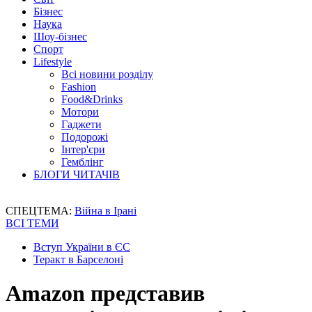
Бізнес
Наука
Шоу-бізнес
Спорт
Lifestyle
Всі новини розділу
Fashion
Food&Drinks
Мотори
Гаджети
Подорожі
Інтер'єри
Гемблінг
БЛОГИ ЧИТАЧІВ
СПЕЦТЕМА:
Війна в Ірані
ВСІ ТЕМИ
Вступ України в ЄС
Теракт в Барселоні
Amazon представив