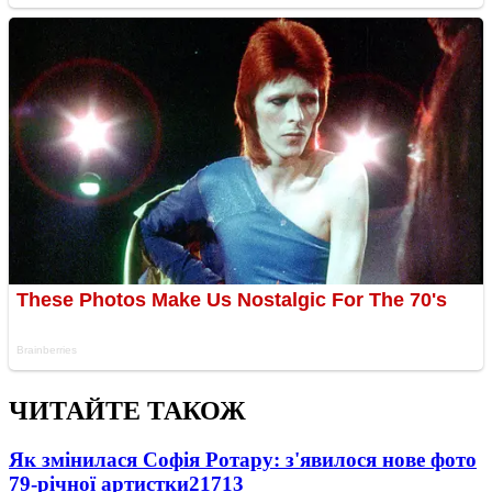
ЧИТАЙТЕ ТАКОЖ
Як змінилася Софія Ротару: з'явилося нове фото
79-річної артистки
21713