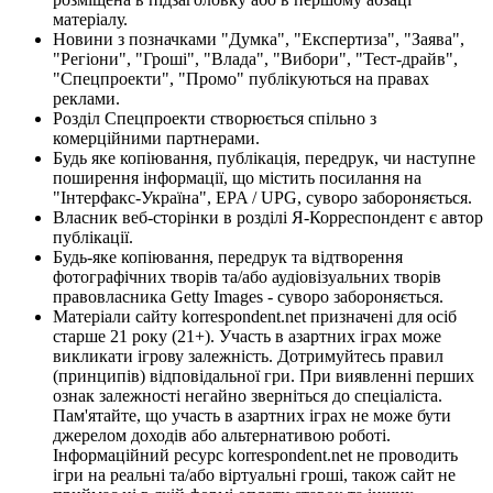
матеріалу.
Новини з позначками "Думка", "Експертиза", "Заява",
"Регіони", "Гроші", "Влада", "Вибори", "Тест-драйв",
"Спецпроекти", "Промо" публікуються на правах
реклами.
Розділ Спецпроекти створюється спільно з
комерційними партнерами.
Будь яке копіювання, публікація, передрук, чи наступне
поширення інформації, що містить посилання на
"Інтерфакс-Україна", EPA / UPG, суворо забороняється.
Власник веб-сторінки в розділі Я-Корреспондент є автор
публікації.
Будь-яке копіювання, передрук та відтворення
фотографічних творів та/або аудіовізуальних творів
правовласника Getty Images - суворо забороняється.
Матеріали сайту korrespondent.net призначені для осіб
старше 21 року (21+). Участь в азартних іграх може
викликати ігрову залежність. Дотримуйтесь правил
(принципів) відповідальної гри. При виявленні перших
ознак залежності негайно зверніться до спеціаліста.
Пам'ятайте, що участь в азартних іграх не може бути
джерелом доходів або альтернативою роботі.
Інформаційний ресурс korrespondent.net не проводить
ігри на реальні та/або віртуальні гроші, також сайт не