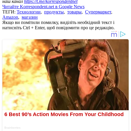
наш канал
https://t.me/korrespondentnet
Читайте Korrespondent.net в Google News
ТЕГИ:
Технологии
,
продукты
,
товары
,
Супермаркет
,
Amazon
,
магазин
Якщо ви помітили помилку, виділіть необхідний текст і
натисніть Ctrl + Enter, щоб повідомити про це редакцію.