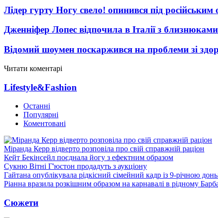
Лідер гурту Ногу свело! опинився під російським 
Дженніфер Лопес відпочила в Італії з близнюками
Відомий шоумен поскаржився на проблеми зі здо
Читати коментарі
Lifestyle&Fashion
Останні
Популярні
Коментовані
Міранда Керр відверто розповіла про свій справжній раціон
Кейт Бекінсейл поєднала йогу з ефектним образом
Сукню Вітні Г'юстон продадуть з аукціону
Гайтана опублікувала рідкісний сімейний кадр із 9-річною дон
Ріанна вразила розкішним образом на карнавалі в рідному Барб
Сюжети