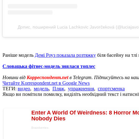
Допис, поширений Lucia Lachkovic Javorčeková (@luciajavo
Раніше модель
Демі Роуз показала розтяжку
біля басейну на тлі
Словацька фітнес-модель знялася топлес
Новини від
Корреспондент.net
в Telegram. Підписуйтесь на на
Читайте Korrespondent.net в Google News
ТЕГИ:
видео
,
модель
,
Пляж
,
упражнения
,
спортсменка
Якщо ви помітили помилку, виділіть необхідний текст і натисніт