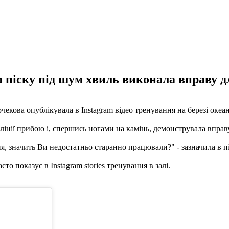
піску під шум хвиль виконала вправу для
кова опублікувала в Instagram відео тренування на березі океан
інії прибою і, спершись ногами на камінь, демонструвала вправу
, значить Ви недостатньо старанно працювали?" - зазначила в пі
о показує в Instagram stories тренування в залі.