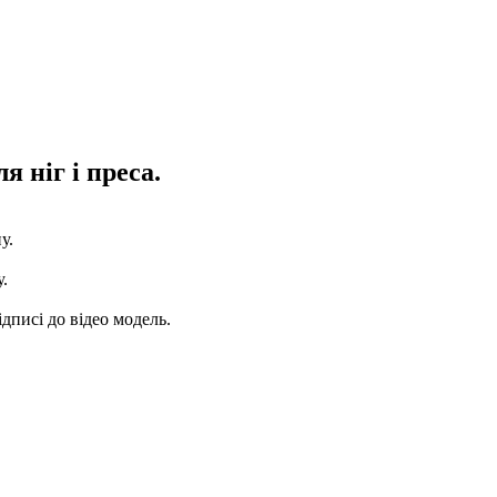
 ніг і преса.
у.
.
дписі до відео модель.