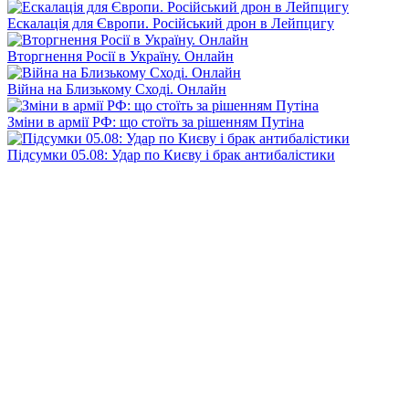
Ескалація для Європи. Російський дрон в Лейпцигу
Вторгнення Росії в Україну. Онлайн
Війна на Близькому Сході. Онлайн
Зміни в армії РФ: що стоїть за рішенням Путіна
Підсумки 05.08: Удар по Києву і брак антибалістики