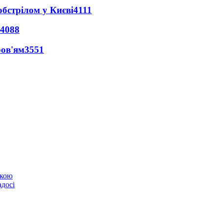
обстрілом у Києві
4111
4088
ров'ям
3551
ькою
адосі