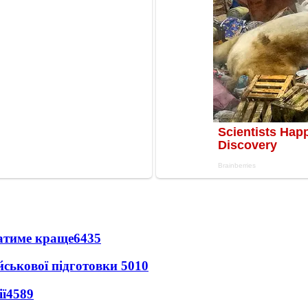
ватиме краще
6435
йськової підготовки
5010
ї
4589