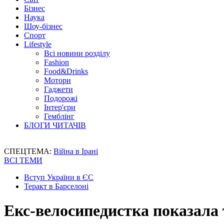
Бізнес
Наука
Шоу-бізнес
Спорт
Lifestyle
Всі новини розділу
Fashion
Food&Drinks
Мотори
Гаджети
Подорожі
Інтер'єри
Гемблінг
БЛОГИ ЧИТАЧІВ
СПЕЦТЕМА:
Війна в Ірані
ВСІ ТЕМИ
Вступ України в ЄС
Теракт в Барселоні
Екс-велосипедистка показала