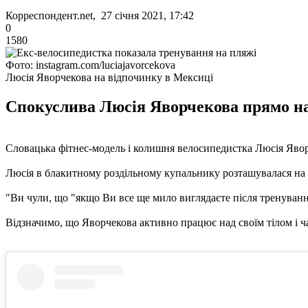
Корреспондент.net, 27 січня 2021, 17:42
0
1580
Фото: instagram.com/luciajavorcekova
Люсія Яворчекова на відпочинку в Мексиці
Спокуслива Люсія Яворчекова прямо на 
Словацька фітнес-модель і колишня велосипедистка Люсія Яворче
Люсія в блакитному роздільному купальнику розташувалася на л
"Ви чули, що "якщо Ви все ще мило виглядаєте після тренування
Відзначимо, що Яворчекова активно працює над своїм тілом і част