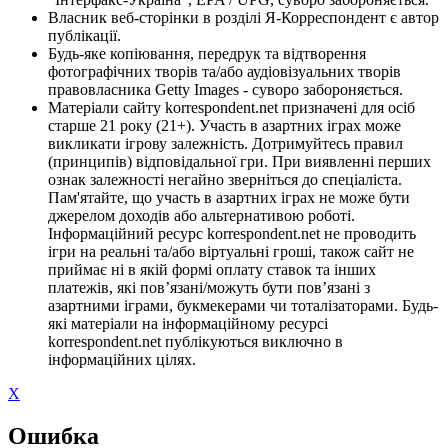
Власник веб-сторінки в розділі Я-Корреспондент є автор
публікації.
Будь-яке копіювання, передрук та відтворення
фотографічних творів та/або аудіовізуальних творів
правовласника Getty Images - суворо забороняється.
Матеріали сайту korrespondent.net призначені для осіб
старше 21 року (21+). Участь в азартних іграх може
викликати ігрову залежність. Дотримуйтесь правил
(принципів) відповідальної гри. При виявленні перших
ознак залежності негайно зверніться до спеціаліста.
Пам'ятайте, що участь в азартних іграх не може бути
джерелом доходів або альтернативою роботі.
Інформаційний ресурс korrespondent.net не проводить
ігри на реальні та/або віртуальні гроші, також сайт не
приймає ні в якій формі оплату ставок та інших
платежів, які пов’язані/можуть бути пов’язані з
азартними іграми, букмекерами чи тоталізаторами. Будь-
які матеріали на інформаційному ресурсі
korrespondent.net публікуються виключно в
інформаційних цілях.
X
Ошибка