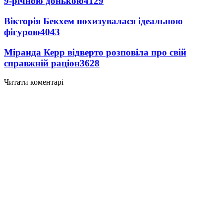
9-річною донькою
4129
Вікторія Бекхем похизувалася ідеальною
фігурою
4043
Міранда Керр відверто розповіла про свій
справжній раціон
3628
Читати коментарі