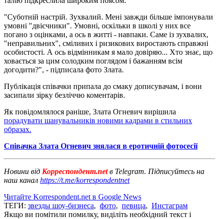
талію підкреслила широким поясом.
"Суботній настрій. Зухвалий. Мені завжди більше імпонували
умовні "двієчники". Умовні, оскільки в школі у них все
погано з оцінками, а ось в житті - навпаки. Саме із зухвалих,
"неправильних", сміливих і ризикових виростають справжні
особистості. А ось відмінникам я мало довіряю... Хто знає, що
ховається за цим солодким поглядом і бажанням всім
догодити?", - підписала фото Злата.
Публікація співачки припала до смаку дописувачам, і вони
засипали зірку безліччю коментарів.
Як повідомлялося раніше, Злата Огневич вирішила
порадувати шанувальників новими кадрами в стильних
образах.
Співачка Злата Огневич знялася в еротичній фотосесії
Новини від
Корреспондент.net
в Telegram. Підписуйтесь на
наш канал
https://t.me/korrespondentnet
Читайте Korrespondent.net в Google News
ТЕГИ:
звезды шоу-бизнеса
,
фото
,
певица
,
Инстаграм
Якщо ви помітили помилку, виділіть необхідний текст і