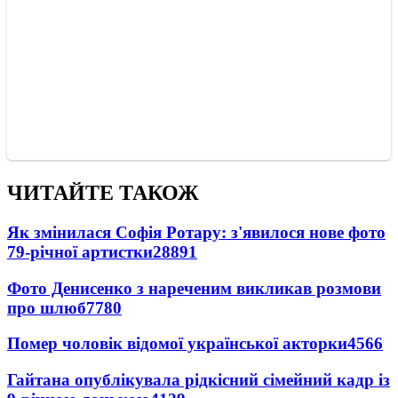
ЧИТАЙТЕ ТАКОЖ
Як змінилася Софія Ротару: з'явилося нове фото
79-річної артистки
28891
Фото Денисенко з нареченим викликав розмови
про шлюб
7780
Помер чоловік відомої української акторки
4566
Гайтана опублікувала рідкісний сімейний кадр із