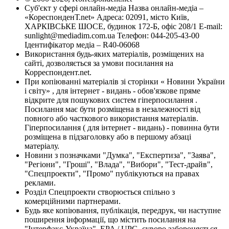
Суб'єкт у сфері онлайн-медіа Назва онлайн-медіа –
«КореспонденТ.net» Адреса: 02091, місто Київ,
ХАРКІВСЬКЕ ШОСЕ, будинок 172-Б, офіс 208/1 E-mail:
sunlight@mediadim.com.ua
Телефон: 044-205-43-00
Ідентифікатор медіа – R40-06068
Використання будь-яких матеріалів, розміщених на
сайті, дозволяється за умови посилання на
Корреспондент.net.
При копіюванні матеріалів зі сторінки « Новини України
і світу» , для інтернет - видань - обов'язкове пряме
відкрите для пошукових систем гіперпосилання .
Посилання має бути розміщена в незалежності від
повного або часткового використання матеріалів.
Гіперпосилання ( для інтернет - видань) - повинна бути
розміщена в підзаголовку або в першому абзаці
матеріалу.
Новини з позначками "Думка", "Експертиза", "Заява",
"Регіони", "Гроші", "Влада", "Вибори", "Тест-драйв",
"Спецпроекти", "Промо" публікуються на правах
реклами.
Розділ Спецпроекти створюється спільно з
комерційними партнерами.
Будь яке копіювання, публікація, передрук, чи наступне
поширення інформації, що містить посилання на
"Інтерфакс-Україна", EPA / UPG, суворо забороняється.