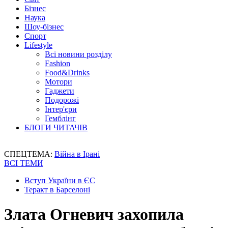
Бізнес
Наука
Шоу-бізнес
Спорт
Lifestyle
Всі новини розділу
Fashion
Food&Drinks
Мотори
Гаджети
Подорожі
Інтер'єри
Гемблінг
БЛОГИ ЧИТАЧІВ
СПЕЦТЕМА:
Війна в Ірані
ВСІ ТЕМИ
Вступ України в ЄС
Теракт в Барселоні
Злата Огневич захопила