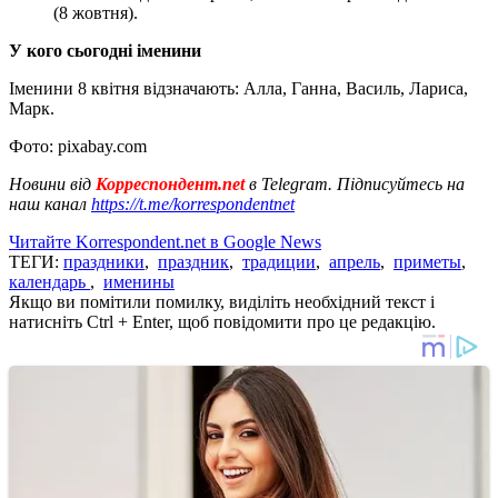
(8 жовтня).
У кого сьогодні іменини
Іменини 8 квітня відзначають: Алла, Ганна, Василь, Лариса,
Марк.
Фото: pixabay.com
Новини від
Корреспондент.net
в Telegram. Підписуйтесь на
наш канал
https://t.me/korrespondentnet
Читайте Korrespondent.net в Google News
ТЕГИ:
праздники
,
праздник
,
традиции
,
апрель
,
приметы
,
календарь
,
именины
Якщо ви помітили помилку, виділіть необхідний текст і
натисніть Ctrl + Enter, щоб повідомити про це редакцію.