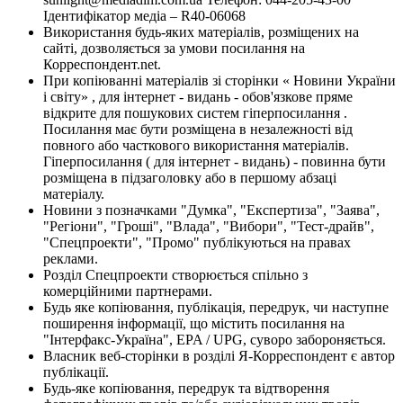
Ідентифікатор медіа – R40-06068
Використання будь-яких матеріалів, розміщених на
сайті, дозволяється за умови посилання на
Корреспондент.net.
При копіюванні матеріалів зі сторінки « Новини України
і світу» , для інтернет - видань - обов'язкове пряме
відкрите для пошукових систем гіперпосилання .
Посилання має бути розміщена в незалежності від
повного або часткового використання матеріалів.
Гіперпосилання ( для інтернет - видань) - повинна бути
розміщена в підзаголовку або в першому абзаці
матеріалу.
Новини з позначками "Думка", "Експертиза", "Заява",
"Регіони", "Гроші", "Влада", "Вибори", "Тест-драйв",
"Спецпроекти", "Промо" публікуються на правах
реклами.
Розділ Спецпроекти створюється спільно з
комерційними партнерами.
Будь яке копіювання, публікація, передрук, чи наступне
поширення інформації, що містить посилання на
"Інтерфакс-Україна", EPA / UPG, суворо забороняється.
Власник веб-сторінки в розділі Я-Корреспондент є автор
публікації.
Будь-яке копіювання, передрук та відтворення