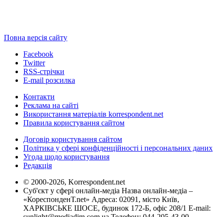
Повна версія сайту
Facebook
Twitter
RSS-стрічки
E-mail розсилка
Контакти
Реклама на сайті
Використання матеріалів korrespondent.net
Правила користування сайтом
Договір користування сайтом
Політика у сфері конфіденційності і персональних даних
Угода щодо користування
Редакція
© 2000-2026, Korrespondent.net
Суб'єкт у сфері онлайн-медіа Назва онлайн-медіа –
«КореспонденТ.net» Адреса: 02091, місто Київ,
ХАРКІВСЬКЕ ШОСЕ, будинок 172-Б, офіс 208/1 E-mail:
sunlight@mediadim.com.ua
Телефон: 044-205-43-00