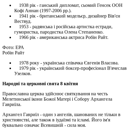
1938 рік - ганський дипломат, сьомий Генсек ООН
Кофі Аннан (1997-2006 рр.).
1941 рік - британський модельєр, дизайнер Вів'єн
Вествуд.
1953 - радянська і російська артистка естради,
гумористка, пародистка Олена Степаненко.
1966 рік - американська актриса Робін Райт.
Фото: ЕРА
Робін Райт
1978 року - українська співачка Євгенія Власова.
1979 рік - український боксер-професіонал В'ячеслав
Узелков.
Народні та церковні свята 8 квітня
Православна церква здійснює святкування на честь
Мелетинської ікони Божої Матері і Собору Архангела
Гавриїла.
Архангел Гавриїл - один з ангелів, шанованих не тільки в
християнстві, але також в іудаїзмі та ісламі. Його ім'я
буквально означає Всевишній - сила моя.