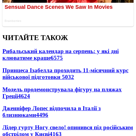
ЧИТАЙТЕ ТАКОЖ
Рибальський календар на серпень: у які дні
клюватиме краще
6575
Принцеса Ізабелла проходить 11-місячний курс
військової підготовки
5032
Модель продемонструвала фігуру на пляжах
Греції
4624
Дженніфер Лопес відпочила в Італії з
близнюками
4496
Лідер гурту Ногу свело! опинився під російським
обстрілом у Києві
4163