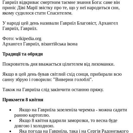
Гавриїл відкриває смертним таємне знання Бога: саме він
приніс Діві Марії звістку про те, що у неї народиться син,
якому судилося стати Спасителем.
У народі цей день називали Гавриїл Благовіст, Архангел
Гавриїл, Гавриїл.
Фото: wikipedia.org
Архангел Гавриїл, візантійська ікона
Традиції та обряди
Покровитель дня вважається цілителем від лихоманки.
Якщо в цей день бував світлий схід сонця, прибирали всю
санну збрую і говорили: "Виверни голоблі".
Також на Гавриїла слід закінчити останню пряжу.
Прикмети 8 квітня
Якщо на Гавриїла зазеленіла черемха - можна садити
ранню картоплю.
Якщо 8 квітня вдарили заморозки, то весна буде
довгою і холодною.
Яка погода на Гавриїла, така і на Сергія Радонезького