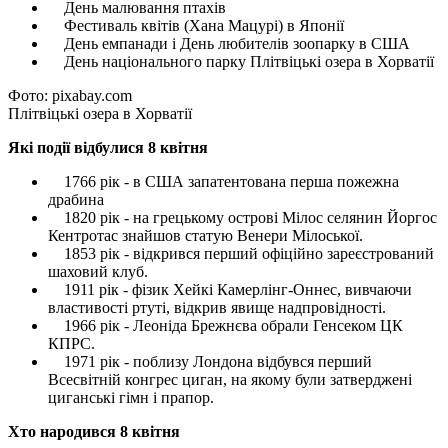
День малювання птахів
Фестиваль квітів (Хана Мацурі) в Японії
День емпанади і День любителів зоопарку в США
День національного парку Плітвіцькі озера в Хорватії
Фото: pixabay.com
Плітвіцькі озера в Хорватії
Які події відбулися 8 квітня
1766 рік - в США запатентована перша пожежна
драбина
1820 рік - на грецькому острові Мілос селянин Йоргос
Кентротас знайшов статую Венери Мілоської.
1853 рік - відкрився перший офіційно зареєстрований
шаховий клуб.
1911 рік - фізик Хейкі Камерлінг-Оннес, вивчаючи
властивості ртуті, відкрив явище надпровідності.
1966 рік - Леоніда Брежнєва обрали Генсеком ЦК
КПРС.
1971 рік - поблизу Лондона відбувся перший
Всесвітній конгрес циган, на якому були затверджені
циганські гімн і прапор.
Хто народився 8 квітня