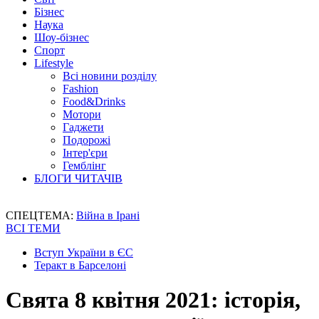
Бізнес
Наука
Шоу-бізнес
Спорт
Lifestyle
Всі новини розділу
Fashion
Food&Drinks
Мотори
Гаджети
Подорожі
Інтер'єри
Гемблінг
БЛОГИ ЧИТАЧІВ
СПЕЦТЕМА:
Війна в Ірані
ВСІ ТЕМИ
Вступ України в ЄС
Теракт в Барселоні
Свята 8 квітня 2021: історія,