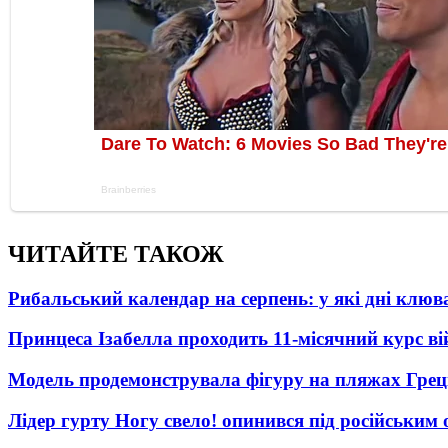
ЧИТАЙТЕ ТАКОЖ
Рибальський календар на серпень: у які дні клю
Принцеса Ізабелла проходить 11-місячний курс ві
Модель продемонструвала фігуру на пляжах Греці
Лідер гурту Ногу свело! опинився під російським 