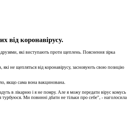
х від коронавірусу.
з друзями, які виступають проти щеплень. Пояснення зірка
, які не щепляться від коронавірусу, засновують свою позицію
ло, якщо сама вона вакцинована.
адуть в лікарню і я не помру. Але я можу передати вірус комусь
я турбуюся. Ми повинні дбати не тільки про себе", - наголосила