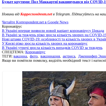
Будьте крутими: Пол Маккартні вакцинувався від COVID-1
Новини від
Корреспондент.net
в Telegram. Підписуйтесь на на
Читайте Korrespondent.net в Google News
Коронавірус
В Україні вперше виявили новий варіант коронавірусу Цикада
В Україні за тиждень різко зросла кількість хворих на COVID-1
Нові штами COVID-19: особливості та кількість хворих в Украї
У Києві різко зросла кількість хворих на коронавірус
В Україні утричі зросла кількість випадків COVID за тиждень
СПЕЦТЕМА:
Коронавірус
ТЕГИ:
вакцина
,
фото
,
вакцинация
,
актриса
,
Дженнифер Эни
Якщо ви помітили помилку, виділіть необхідний текст і натисніт