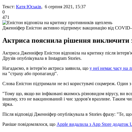
Текст:
Катя Юськів
, 6 серпня 2021, 15:37
0
471
Дженніфер Еністон активно підтримує вакцинацію від COVID-
Актриса пояснила рішення виключити з
Актриса Дженніфер Еністон відповіла на критику після інтерв'ю
Друзів опублікувала в Instagram Stories.
Нагадаємо, в інтерв'ю актриса заявила, що
у неї немає часу на 
на "страху або пропаганді".
Слова Еністон підтримали не всі користувачі соцмереж. Один з
"Тому що, якщо ви інфіковані якимось різновидом вірусу, ви вс
іншому, хто не вакцинований і чиє здоров'я вразливе. Таким чи
зірка.
Після відповіді Дженніфер опублікувала в Stories фразу: "Те, що
Раніше повідомлялося, що
Apple видалила з App Store додаток U