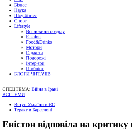
Бізнес
Наука
Шоу-бізнес
Спорт
Lifestyle
Всі новини розділу
Fashion
Food&Drinks
Мотори
Гаджети
Подорожі
Інтер'єри
Гемблінг
БЛОГИ ЧИТАЧІВ
СПЕЦТЕМА:
Війна в Ірані
ВСІ ТЕМИ
Вступ України в ЄС
Теракт в Барселоні
Еністон відповіла на критику