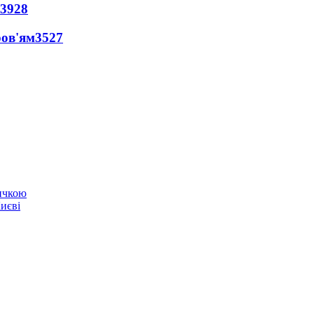
3928
ров'ям
3527
ичкою
Києві