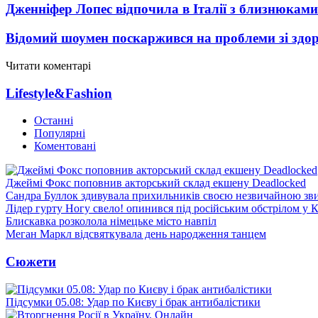
Дженніфер Лопес відпочила в Італії з близнюками
Відомий шоумен поскаржився на проблеми зі здо
Читати коментарі
Lifestyle&Fashion
Останні
Популярні
Коментовані
Джеймі Фокс поповнив акторський склад екшену Deadlocked
Сандра Буллок здивувала прихильників своєю незвичайною зв
Лідер гурту Ногу свело! опинився під російським обстрілом у 
Блискавка розколола німецьке місто навпіл
Меган Маркл відсвяткувала день народження танцем
Сюжети
Підсумки 05.08: Удар по Києву і брак антибалістики