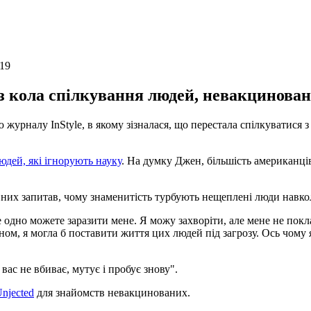
19
 кола спілкування людей, невакциновани
 журналу InStyle, в якому зізналася, що перестала спілкуватися 
людей, які ігнорують науку
. На думку Джен, більшість американців
 них запитав, чому знаменитість турбують нещеплені люди навко
е одно можете заразити мене. Я можу захворіти, але мене не покл
ном, я могла б поставити життя цих людей під загрозу. Ось чому 
 вас не вбиває, мутує і пробує знову".
njected
для знайомств невакцинованих.