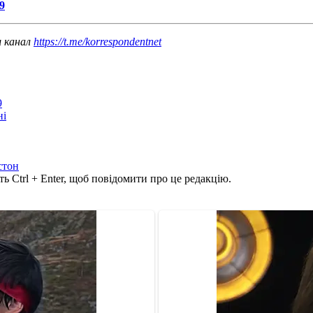
9
ш канал
https://t.me/korrespondentnet
9
ні
стон
ь Ctrl + Enter, щоб повідомити про це редакцію.