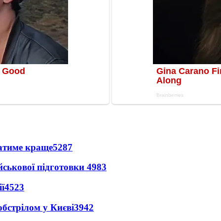
ватиме краще
5287
йськової підготовки
4983
ї
4523
обстрілом у Києві
3942