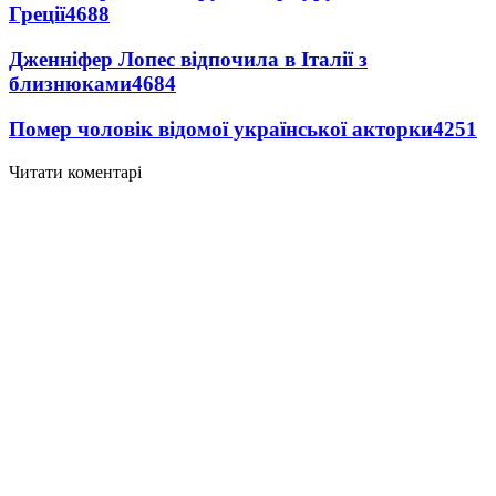
Греції
4688
Дженніфер Лопес відпочила в Італії з
близнюками
4684
Помер чоловік відомої української акторки
4251
Читати коментарі