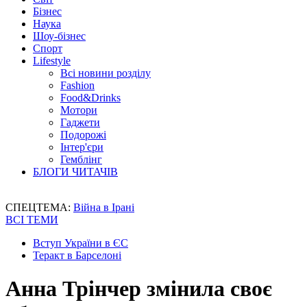
Бізнес
Наука
Шоу-бізнес
Спорт
Lifestyle
Всі новини розділу
Fashion
Food&Drinks
Мотори
Гаджети
Подорожі
Інтер'єри
Гемблінг
БЛОГИ ЧИТАЧІВ
СПЕЦТЕМА:
Війна в Ірані
ВСІ ТЕМИ
Вступ України в ЄС
Теракт в Барселоні
Анна Трінчер змінила своє