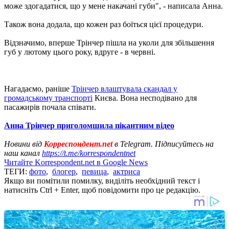
може здогадатися, що у мене накачані губи", - написала Анна.
Також вона додала, що кожен раз боїться цієї процедури.
Відзначимо, вперше Трінчер пішла на уколи для збільшення
губ у лютому цього року, вдруге - в червні.
Нагадаємо, раніше
Трінчер влаштувала скандал у
громадському транспорті
Києва. Вона несподівано для
пасажирів почала співати.
Анна Трінчер приголомшила пікантним відео
Новини від
Корреспондент.net
в Telegram. Підписуйтесь на
наш канал
https://t.me/korrespondentnet
Читайте Korrespondent.net в Google News
ТЕГИ:
фото
,
блогер
,
певица
,
актриса
Якщо ви помітили помилку, виділіть необхідний текст і
натисніть Ctrl + Enter, щоб повідомити про це редакцію.