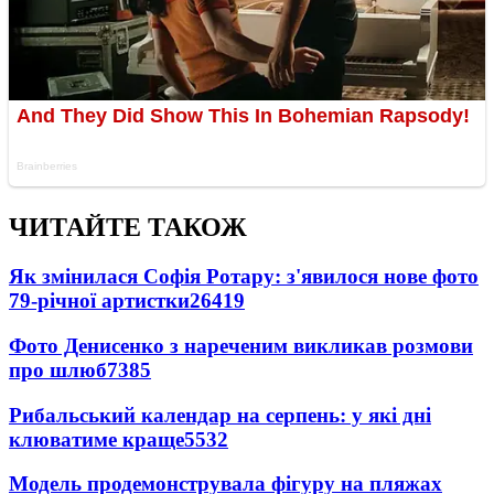
ЧИТАЙТЕ ТАКОЖ
Як змінилася Софія Ротару: з'явилося нове фото
79-річної артистки
26419
Фото Денисенко з нареченим викликав розмови
про шлюб
7385
Рибальський календар на серпень: у які дні
клюватиме краще
5532
Модель продемонструвала фігуру на пляжах