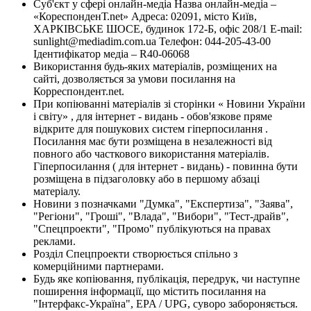
Суб'єкт у сфері онлайн-медіа Назва онлайн-медіа –
«КореспонденТ.net» Адреса: 02091, місто Київ,
ХАРКІВСЬКЕ ШОСЕ, будинок 172-Б, офіс 208/1 E-mail:
sunlight@mediadim.com.ua
Телефон: 044-205-43-00
Ідентифікатор медіа – R40-06068
Використання будь-яких матеріалів, розміщених на
сайті, дозволяється за умови посилання на
Корреспондент.net.
При копіюванні матеріалів зі сторінки « Новини України
і світу» , для інтернет - видань - обов'язкове пряме
відкрите для пошукових систем гіперпосилання .
Посилання має бути розміщена в незалежності від
повного або часткового використання матеріалів.
Гіперпосилання ( для інтернет - видань) - повинна бути
розміщена в підзаголовку або в першому абзаці
матеріалу.
Новини з позначками "Думка", "Експертиза", "Заява",
"Регіони", "Гроші", "Влада", "Вибори", "Тест-драйв",
"Спецпроекти", "Промо" публікуються на правах
реклами.
Розділ Спецпроекти створюється спільно з
комерційними партнерами.
Будь яке копіювання, публікація, передрук, чи наступне
поширення інформації, що містить посилання на
"Інтерфакс-Україна", EPA / UPG, суворо забороняється.