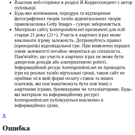
Власник веб-сторінки в розділі Я-Корреспондент є автор
публікації.
Будь-яке копіювання, передрук та відтворення
фотографічних творів та/або аудіовізуальних творів
правовласника Getty Images - суворо забороняється.
Матеріали сайту korrespondent.net призначені для осіб
старше 21 року (21+). Участь в азартних іграх може
викликати ігрову залежність. Дотримуйтесь правил
(принципів) відповідальної гри. При виявленні перших
ознак залежності негайно зверніться до спеціаліста.
Пам'ятайте, що участь в азартних іграх не може бути
джерелом доходів або альтернативою роботі.
Інформаційний ресурс korrespondent.net не проводить
ігри на реальні та/або віртуальні гроші, також сайт не
приймає ні в якій формі оплату ставок та інших
платежів, які пов’язані/можуть бути пов’язані з
азартними іграми, букмекерами чи тоталізаторами. Будь-
які матеріали на інформаційному ресурсі
korrespondent.net публікуються виключно в
інформаційних цілях.
X
Ошибка