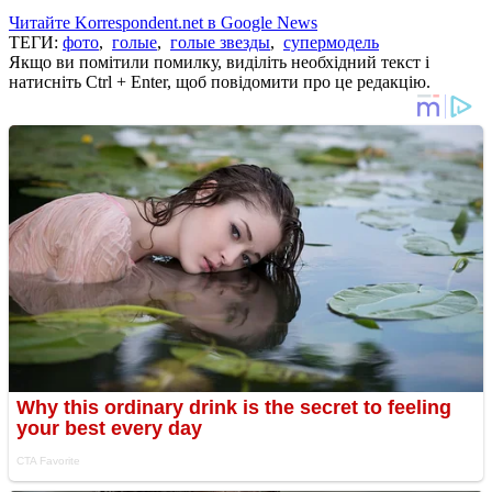
Читайте Korrespondent.net в Google News
ТЕГИ:
фото
,
голые
,
голые звезды
,
супермодель
Якщо ви помітили помилку, виділіть необхідний текст і
натисніть Ctrl + Enter, щоб повідомити про це редакцію.