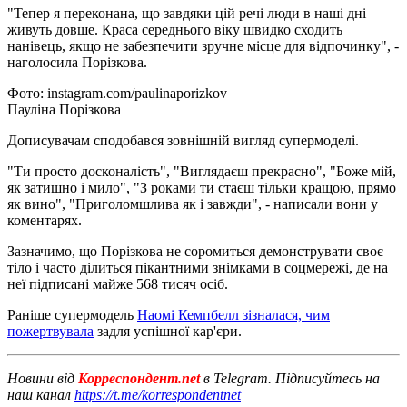
"Тепер я переконана, що завдяки цій речі люди в наші дні
живуть довше. Краса середнього віку швидко сходить
нанівець, якщо не забезпечити зручне місце для відпочинку", -
наголосила Порізкова.
Фото: instagram.com/paulinaporizkov
Пауліна Порізкова
Дописувачам сподобався зовнішній вигляд супермоделі.
"Ти просто досконалість", "Виглядаєш прекрасно", "Боже мій,
як затишно і мило", "З роками ти стаєш тільки кращою, прямо
як вино", "Приголомшлива як і завжди", - написали вони у
коментарях.
Зазначимо, що Порізкова не соромиться демонструвати своє
тіло і часто ділиться пікантними знімками в соцмережі, де на
неї підписані майже 568 тисяч осіб.
Раніше супермодель
Наомі Кемпбелл зізналася, чим
пожертвувала
задля успішної кар'єри.
Новини від
Корреспондент.net
в Telegram. Підписуйтесь на
наш канал
https://t.me/korrespondentnet