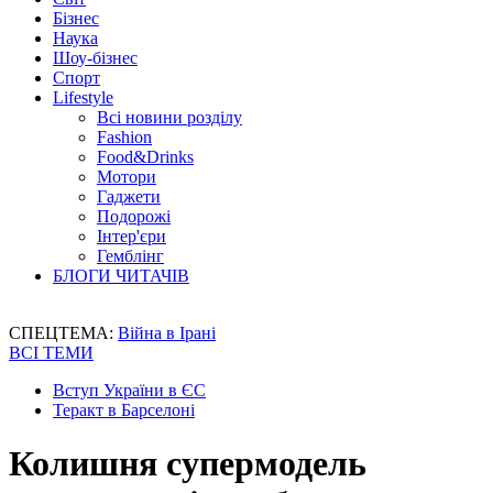
Бізнес
Наука
Шоу-бізнес
Спорт
Lifestyle
Всі новини розділу
Fashion
Food&Drinks
Мотори
Гаджети
Подорожі
Інтер'єри
Гемблінг
БЛОГИ ЧИТАЧІВ
СПЕЦТЕМА:
Війна в Ірані
ВСІ ТЕМИ
Вступ України в ЄС
Теракт в Барселоні
Колишня супермодель