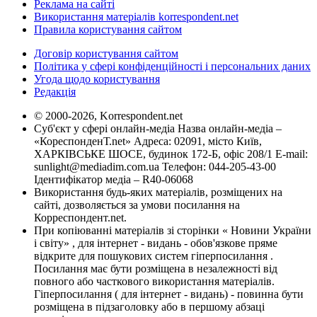
Реклама на сайті
Використання матеріалів korrespondent.net
Правила користування сайтом
Договір користування сайтом
Політика у сфері конфіденційності і персональних даних
Угода щодо користування
Редакція
© 2000-2026, Korrespondent.net
Суб'єкт у сфері онлайн-медіа Назва онлайн-медіа –
«КореспонденТ.net» Адреса: 02091, місто Київ,
ХАРКІВСЬКЕ ШОСЕ, будинок 172-Б, офіс 208/1 E-mail:
sunlight@mediadim.com.ua
Телефон: 044-205-43-00
Ідентифікатор медіа – R40-06068
Використання будь-яких матеріалів, розміщених на
сайті, дозволяється за умови посилання на
Корреспондент.net.
При копіюванні матеріалів зі сторінки « Новини України
і світу» , для інтернет - видань - обов'язкове пряме
відкрите для пошукових систем гіперпосилання .
Посилання має бути розміщена в незалежності від
повного або часткового використання матеріалів.
Гіперпосилання ( для інтернет - видань) - повинна бути
розміщена в підзаголовку або в першому абзаці