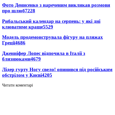
Фото Денисенко з нареченим викликав розмови
про шлюб
7228
Рибальський календар на серпень: у які дні
клюватиме краще
5529
Модель продемонструвала фігуру на пляжах
Греції
4686
Дженніфер Лопес відпочила в Італії з
близнюками
4679
Лідер гурту Ногу свело! опинився під російським
обстрілом у Києві
4205
Читати коментарі