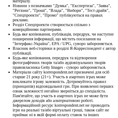
матеріалу.
Новини з позначками "Думка", "Експертиза", "Заява",
"Регіони", "Гроші", "Влада", "Вибори", "Тест-драйв",
"Спецпроекти", "Промо" публікуються на правах
реклами.
Розділ Спецпроекти створюється спільно з
комерційними партнерами.
Будь яке копіювання, публікація, передрук, чи наступне
поширення інформації, що містить посилання на
"Інтерфакс-Україна", EPA / UPG, суворо забороняється.
Власник веб-сторінки в розділі Я-Корреспондент є автор
публікації.
Будь-яке копіювання, передрук та відтворення
фотографічних творів та/або аудіовізуальних творів
правовласника Getty Images - суворо забороняється.
Матеріали сайту korrespondent.net призначені для осіб
старше 21 року (21+). Участь в азартних іграх може
викликати ігрову залежність. Дотримуйтесь правил
(принципів) відповідальної гри. При виявленні перших
ознак залежності негайно зверніться до спеціаліста.
Пам'ятайте, що участь в азартних іграх не може бути
джерелом доходів або альтернативою роботі.
Інформаційний ресурс korrespondent.net не проводить
ігри на реальні та/або віртуальні гроші, також сайт не
приймає ні в якій формі оплату ставок та інших