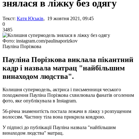
знялася в ліжку без одягу
Текст:
Катя Юськів
, 19 жовтня 2021, 09:45
0
3485
Фото: instagram.com/paulinaporizkov
Пауліна Порізкова
Пауліна Порізкова виклала пікантний
кадр і назвала матрац "найбільшим
винаходом людства".
Колишня супермодель, актриса і письменниця чеського
походження Пауліна Порізкова схвилювала фанатів оголеним
фото, яке опублікувала в Instagram.
56-річна знаменитість постала лежачи в ліжку з розпущеним
волоссям. Частину тіла вона прикрила ковдрою.
У підписі до публікації Пауліна назвала "найбільшим
винаходом людства" матрац.