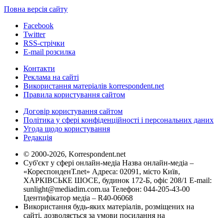
Повна версія сайту
Facebook
Twitter
RSS-стрічки
E-mail розсилка
Контакти
Реклама на сайті
Використання матеріалів korrespondent.net
Правила користування сайтом
Договір користування сайтом
Політика у сфері конфіденційності і персональних даних
Угода щодо користування
Редакція
© 2000-2026, Korrespondent.net
Суб'єкт у сфері онлайн-медіа Назва онлайн-медіа –
«КореспонденТ.net» Адреса: 02091, місто Київ,
ХАРКІВСЬКЕ ШОСЕ, будинок 172-Б, офіс 208/1 E-mail:
sunlight@mediadim.com.ua
Телефон: 044-205-43-00
Ідентифікатор медіа – R40-06068
Використання будь-яких матеріалів, розміщених на
сайті, дозволяється за умови посилання на