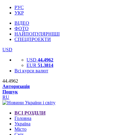
РУС
УКР
ВІДЕО
ФОТО
НАЙПОПУЛЯРНІШІ
СПЕЦПРОЕКТИ
USD
USD
44.4962
EUR
51.3814
Всі курси валют
44.4962
Авторизація
Пошук
RU
ВСІ РОЗДІЛИ
Головна
Україна
Місто
Світ