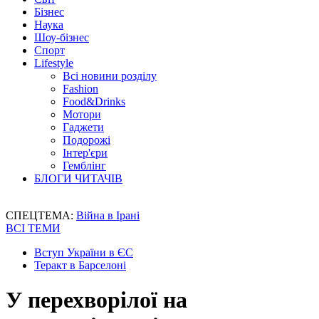
Бізнес
Наука
Шоу-бізнес
Спорт
Lifestyle
Всі новини розділу
Fashion
Food&Drinks
Мотори
Гаджети
Подорожі
Інтер'єри
Гемблінг
БЛОГИ ЧИТАЧІВ
СПЕЦТЕМА:
Війна в Ірані
ВСІ ТЕМИ
Вступ України в ЄС
Теракт в Барселоні
У перехворілої на