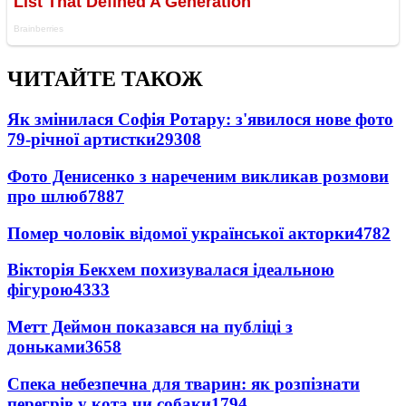
ЧИТАЙТЕ ТАКОЖ
Як змінилася Софія Ротару: з'явилося нове фото
79-річної артистки
29308
Фото Денисенко з нареченим викликав розмови
про шлюб
7887
Помер чоловік відомої української акторки
4782
Вікторія Бекхем похизувалася ідеальною
фігурою
4333
Метт Деймон показався на публіці з
доньками
3658
Спека небезпечна для тварин: як розпізнати
перегрів у кота чи собаки
1794