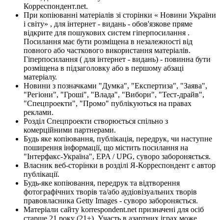
Корреспондент.net.
При копіюванні матеріалів зі сторінки « Новини України
і світу» , для інтернет - видань - обов'язкове пряме
відкрите для пошукових систем гіперпосилання .
Посилання має бути розміщена в незалежності від
повного або часткового використання матеріалів.
Гіперпосилання ( для інтернет - видань) - повинна бути
розміщена в підзаголовку або в першому абзаці
матеріалу.
Новини з позначками "Думка", "Експертиза", "Заява",
"Регіони", "Гроші", "Влада", "Вибори", "Тест-драйв",
"Спецпроекти", "Промо" публікуються на правах
реклами.
Розділ Спецпроекти створюється спільно з
комерційними партнерами.
Будь яке копіювання, публікація, передрук, чи наступне
поширення інформації, що містить посилання на
"Інтерфакс-Україна", EPA / UPG, суворо забороняється.
Власник веб-сторінки в розділі Я-Корреспондент є автор
публікації.
Будь-яке копіювання, передрук та відтворення
фотографічних творів та/або аудіовізуальних творів
правовласника Getty Images - суворо забороняється.
Матеріали сайту korrespondent.net призначені для осіб
старше 21 року (21+). Участь в азартних іграх може