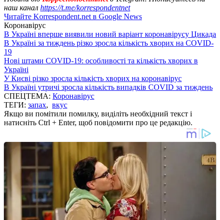
наш канал
https://t.me/korrespondentnet
Читайте Korrespondent.net в Google News
Коронавірус
В Україні вперше виявили новий варіант коронавірусу Цикада
В Україні за тиждень різко зросла кількість хворих на COVID-
19
Нові штами COVID-19: особливості та кількість хворих в
Україні
У Києві різко зросла кількість хворих на коронавірус
В Україні утричі зросла кількість випадків COVID за тиждень
СПЕЦТЕМА:
Коронавірус
ТЕГИ:
запах
,
вкус
Якщо ви помітили помилку, виділіть необхідний текст і
натисніть Ctrl + Enter, щоб повідомити про це редакцію.