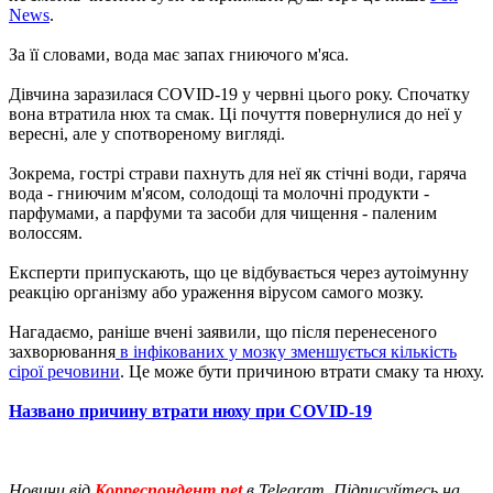
News
.
За її словами, вода має запах гниючого м'яса.
Дівчина заразилася COVID-19 у червні цього року. Спочатку
вона втратила нюх та смак. Ці почуття повернулися до неї у
вересні, але у спотвореному вигляді.
Зокрема, гострі страви пахнуть для неї як стічні води, гаряча
вода - гниючим м'ясом, солодощі та молочні продукти -
парфумами, а парфуми та засоби для чищення - паленим
волоссям.
Експерти припускають, що це відбувається через аутоімунну
реакцію організму або ураження вірусом самого мозку.
Нагадаємо, раніше вчені заявили, що після перенесеного
захворювання
в інфікованих у мозку зменшується кількість
сірої речовини
. Це може бути причиною втрати смаку та нюху.
Названо причину втрати нюху при COVID-19
Новини від
Корреспондент.net
в Telegram. Підписуйтесь на