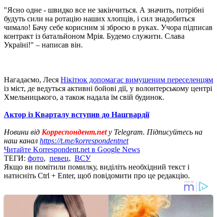
"Ясно одне - швидко все не закінчиться. А значить, потрібні
будуть сили на ротацію наших хлопців, і сил знадобиться
чимало! Бачу себе корисним зі зброєю в руках. Учора підписав
контракт із батальйоном Мрія. Будемо служити. Слава
Україні!" – написав він.
Нагадаємо, Леся
Нікітюк допомагає вимушеним переселенцям
із міст, де ведуться активні бойові дії, у волонтерському центрі
Хмельницького, а також надала їм свій будинок.
Актор із Кварталу вступив до Нацгвардії
Новини від
Корреспондент.net
у Telegram. Підписуйтесь на
наш канал
https://t.me/korrespondentnet
Читайте Korrespondent.net в Google News
ТЕГИ:
фото
,
певец
,
ВСУ
Якщо ви помітили помилку, виділіть необхідний текст і
натисніть Ctrl + Enter, щоб повідомити про це редакцію.