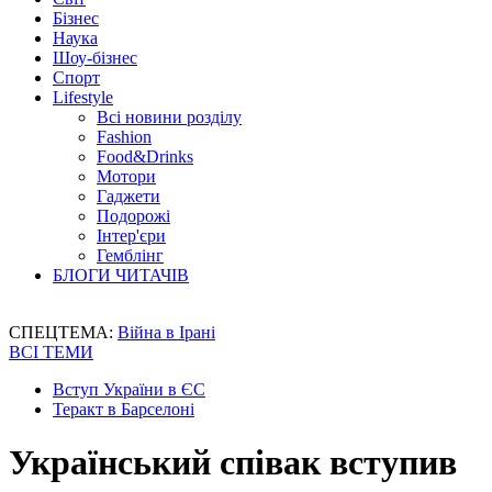
Бізнес
Наука
Шоу-бізнес
Спорт
Lifestyle
Всі новини розділу
Fashion
Food&Drinks
Мотори
Гаджети
Подорожі
Інтер'єри
Гемблінг
БЛОГИ ЧИТАЧІВ
СПЕЦТЕМА:
Війна в Ірані
ВСІ ТЕМИ
Вступ України в ЄС
Теракт в Барселоні
Український співак вступив