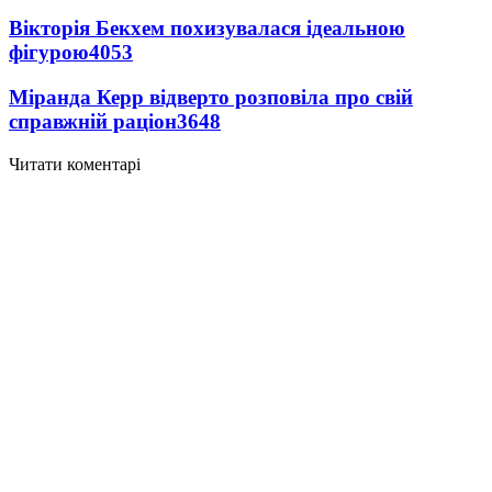
Вікторія Бекхем похизувалася ідеальною
фігурою
4053
Міранда Керр відверто розповіла про свій
справжній раціон
3648
Читати коментарі