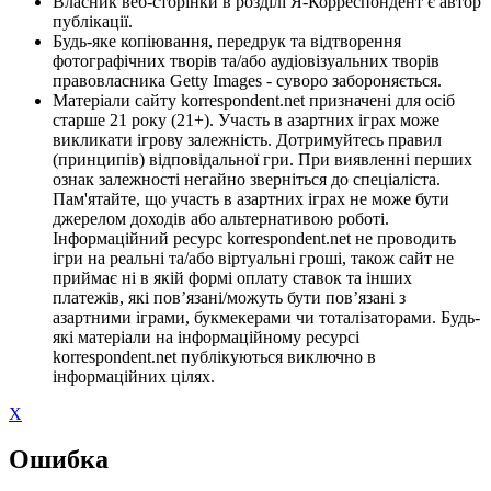
Власник веб-сторінки в розділі Я-Корреспондент є автор
публікації.
Будь-яке копіювання, передрук та відтворення
фотографічних творів та/або аудіовізуальних творів
правовласника Getty Images - суворо забороняється.
Матеріали сайту korrespondent.net призначені для осіб
старше 21 року (21+). Участь в азартних іграх може
викликати ігрову залежність. Дотримуйтесь правил
(принципів) відповідальної гри. При виявленні перших
ознак залежності негайно зверніться до спеціаліста.
Пам'ятайте, що участь в азартних іграх не може бути
джерелом доходів або альтернативою роботі.
Інформаційний ресурс korrespondent.net не проводить
ігри на реальні та/або віртуальні гроші, також сайт не
приймає ні в якій формі оплату ставок та інших
платежів, які пов’язані/можуть бути пов’язані з
азартними іграми, букмекерами чи тоталізаторами. Будь-
які матеріали на інформаційному ресурсі
korrespondent.net публікуються виключно в
інформаційних цілях.
X
Ошибка