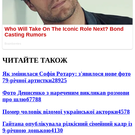
ЧИТАЙТЕ ТАКОЖ
Як змінилася Софія Ротару: з'явилося нове фото
79-річної артистки
28925
Фото Денисенко з нареченим викликав розмови
про шлюб
7788
Помер чоловік відомої української акторки
4578
Гайтана опублікувала рідкісний сімейний кадр із
9-річною донькою
4130