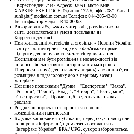
«КореспонденТ.net» Адреса: 02091, місто Київ,
ХАРКІВСЬКЕ ШОСЕ, будинок 172-Б, офіс 208/1 E-mail:
sunlight@mediadim.com.ua
Телефон: 044-205-43-00
Ідентифікатор медіа – R40-06068
Використання будь-яких матеріалів, розміщених на
сайті, дозволяється за умови посилання на
Корреспондент.net.
При копіюванні матеріалів зі сторінки « Новини України
і світу» , для інтернет - видань - обов'язкове пряме
відкрите для пошукових систем гіперпосилання .
Посилання має бути розміщена в незалежності від
повного або часткового використання матеріалів.
Гіперпосилання ( для інтернет - видань) - повинна бути
розміщена в підзаголовку або в першому абзаці
матеріалу.
Новини з позначками "Думка", "Експертиза", "Заява",
"Регіони", "Гроші", "Влада", "Вибори", "Тест-драйв",
"Спецпроекти", "Промо" публікуються на правах
реклами.
Розділ Спецпроекти створюється спільно з
комерційними партнерами.
Будь яке копіювання, публікація, передрук, чи наступне
поширення інформації, що містить посилання на
"Інтерфакс-Україна", EPA / UPG, суворо забороняється.