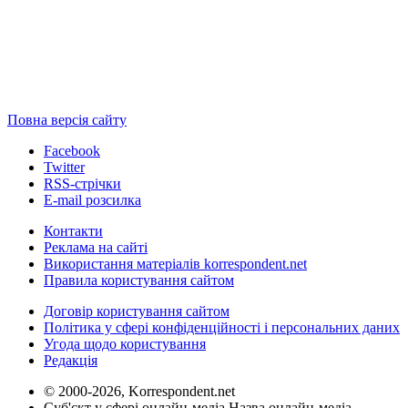
Повна версія сайту
Facebook
Twitter
RSS-стрічки
E-mail розсилка
Контакти
Реклама на сайті
Використання матеріалів korrespondent.net
Правила користування сайтом
Договір користування сайтом
Політика у сфері конфіденційності і персональних даних
Угода щодо користування
Редакція
© 2000-2026, Korrespondent.net
Суб'єкт у сфері онлайн-медіа Назва онлайн-медіа –