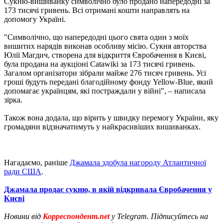
Сукню-вишиванку символічно було продано напередодні за
173 тисячі гривень. Всі отримані кошти направлять на
допомогу Україні.
"Символічно, що напередодні цього свята один з моїх
вишитих нарядів виконав особливу місію. Сукня авторства
Юлії Магдич, створена для відкриття Євробачення в Києві,
була продана на аукціоні Catawiki за 173 тисячі гривень.
Загалом організатори зібрали майже 276 тисяч гривень. Усі
гроші будуть передані благодійному фонду Yellow-Blue, який
допомагає українцям, які постраждали у війні", – написала
зірка.
Також вона додала, що вірить у швидку перемогу України, яку
громадяни відзначатимуть у найкрасивіших вишиванках.
Нагадаємо, раніше
Джамала здобула нагороду Атлантичної
ради США
.
Джамала продає сукню, в якій відкривала Євробачення у
Києві
Новини від
Корреспондент.net
у Telegram. Підписуйтесь на