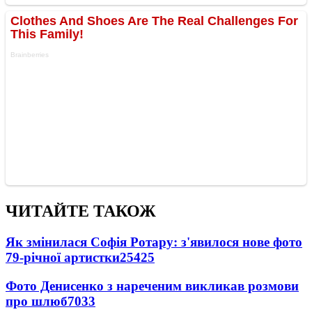
ЧИТАЙТЕ ТАКОЖ
Як змінилася Софія Ротару: з'явилося нове фото
79-річної артистки
25425
Фото Денисенко з нареченим викликав розмови
про шлюб
7033