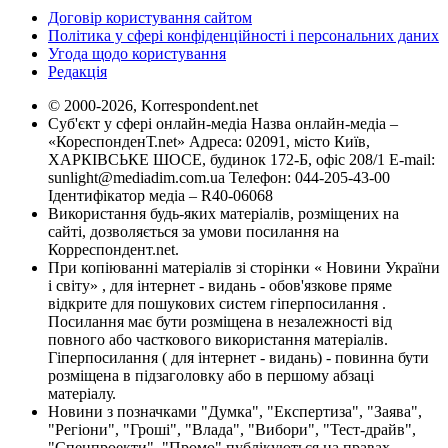
Договір користування сайтом
Політика у сфері конфіденційності і персональних даних
Угода щодо користування
Редакція
© 2000-2026, Korrespondent.net
Суб'єкт у сфері онлайн-медіа Назва онлайн-медіа –
«КореспонденТ.net» Адреса: 02091, місто Київ,
ХАРКІВСЬКЕ ШОСЕ, будинок 172-Б, офіс 208/1 E-mail:
sunlight@mediadim.com.ua
Телефон: 044-205-43-00
Ідентифікатор медіа – R40-06068
Використання будь-яких матеріалів, розміщених на
сайті, дозволяється за умови посилання на
Корреспондент.net.
При копіюванні матеріалів зі сторінки « Новини України
і світу» , для інтернет - видань - обов'язкове пряме
відкрите для пошукових систем гіперпосилання .
Посилання має бути розміщена в незалежності від
повного або часткового використання матеріалів.
Гіперпосилання ( для інтернет - видань) - повинна бути
розміщена в підзаголовку або в першому абзаці
матеріалу.
Новини з позначками "Думка", "Експертиза", "Заява",
"Регіони", "Гроші", "Влада", "Вибори", "Тест-драйв",
"Спецпроекти", "Промо" публікуються на правах