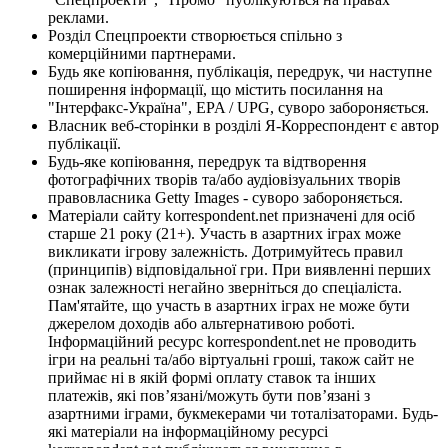
реклами.
Розділ Спецпроекти створюється спільно з
комерційними партнерами.
Будь яке копіювання, публікація, передрук, чи наступне
поширення інформації, що містить посилання на
"Інтерфакс-Україна", EPA / UPG, суворо забороняється.
Власник веб-сторінки в розділі Я-Корреспондент є автор
публікації.
Будь-яке копіювання, передрук та відтворення
фотографічних творів та/або аудіовізуальних творів
правовласника Getty Images - суворо забороняється.
Матеріали сайту korrespondent.net призначені для осіб
старше 21 року (21+). Участь в азартних іграх може
викликати ігрову залежність. Дотримуйтесь правил
(принципів) відповідальної гри. При виявленні перших
ознак залежності негайно зверніться до спеціаліста.
Пам'ятайте, що участь в азартних іграх не може бути
джерелом доходів або альтернативою роботі.
Інформаційний ресурс korrespondent.net не проводить
ігри на реальні та/або віртуальні гроші, також сайт не
приймає ні в якій формі оплату ставок та інших
платежів, які пов’язані/можуть бути пов’язані з
азартними іграми, букмекерами чи тоталізаторами. Будь-
які матеріали на інформаційному ресурсі