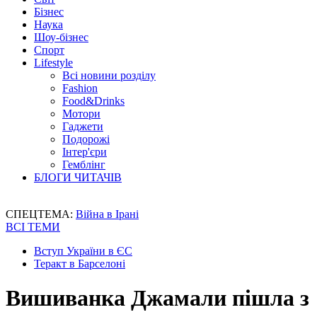
Бізнес
Наука
Шоу-бізнес
Спорт
Lifestyle
Всі новини розділу
Fashion
Food&Drinks
Мотори
Гаджети
Подорожі
Інтер'єри
Гемблінг
БЛОГИ ЧИТАЧІВ
СПЕЦТЕМА:
Війна в Ірані
ВСІ ТЕМИ
Вступ України в ЄС
Теракт в Барселоні
Вишиванка Джамали пішла з