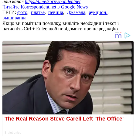
наш канал
https://t.me/korrespondentnet
Читайте Korrespondent.net в Google News
ТЕГИ:
фото
,
платье
,
певица
,
Джамала
,
аукцион.
,
вышиванка
Якщо ви помітили помилку, виділіть необхідний текст і
натисніть Ctrl + Enter, щоб повідомити про це редакцію.