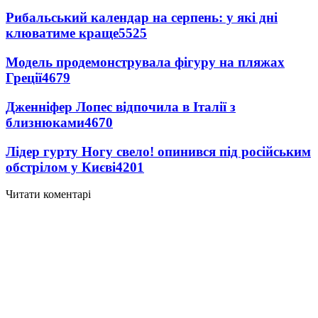
Рибальський календар на серпень: у які дні
клюватиме краще
5525
Модель продемонструвала фігуру на пляжах
Греції
4679
Дженніфер Лопес відпочила в Італії з
близнюками
4670
Лідер гурту Ногу свело! опинився під російським
обстрілом у Києві
4201
Читати коментарі