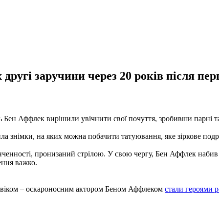
х другі заручини через 20 років після пе
ць Бен Аффлек вирішили увічнити свої почуття, зробивши парні 
стила знімки, на яких можна побачити татуювання, яке зіркове под
кінченності, пронизаний стрілою. У свою чергу, Бен Аффлек наби
ення важко.
ловіком – оскароносним актором Беном Аффлеком
стали героями 