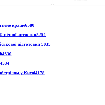
ватиме краще
6580
9-річної артистки
5254
йськової підготовки
5035
ї
4630
4534
обстрілом у Києві
4178