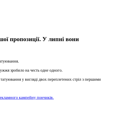
ршої пропозиції. У липні вони
татуювання.
ружжя зробило на честь одне одного.
в татуювання у вигляді двох переплетених стріл з першими
рекламного кампейну пончиків.