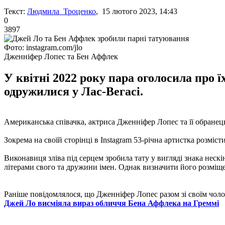
Текст:
Людмила Троценко
, 15 лютого 2023, 14:43
0
3897
Фото: instagram.com/jlo
Дженніфер Лопес та Бен Аффлек
У квітні 2022 року пара оголосила про ї
одружилися у Лас-Вегасі.
Американська співачка, актриса Дженніфер Лопес та її обране
Зокрема на своїй сторінці в Instagram 53-річна артистка розмі
Виконавиця зліва під серцем зробила тату у вигляді знака нес
літерами свого та дружини імен. Однак визначити його розміщ
Раніше повідомлялося, що Дженніфер Лопес разом зі своїм чо
Джей Ло висміяла вираз обличчя Бена Аффлека на Греммі