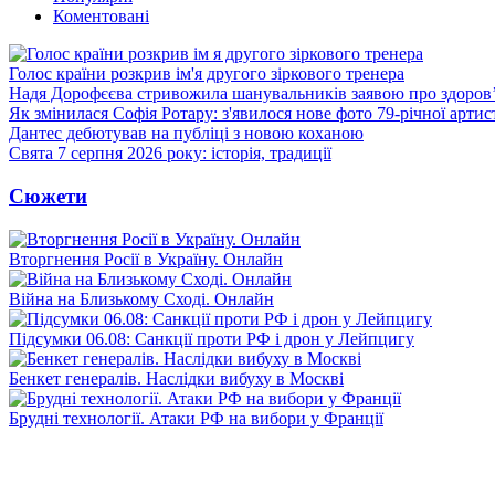
Коментовані
Голос країни розкрив ім'я другого зіркового тренера
Надя Дорофєєва стривожила шанувальників заявою про здоров
Як змінилася Софія Ротару: з'явилося нове фото 79-річної артис
Дантес дебютував на публіці з новою коханою
Свята 7 серпня 2026 року: історія, традиції
Сюжети
Вторгнення Росії в Україну. Онлайн
Війна на Близькому Сході. Онлайн
Підсумки 06.08: Санкції проти РФ і дрон у Лейпцигу
Бенкет генералів. Наслідки вибуху в Москві
Брудні технології. Атаки РФ на вибори у Франції