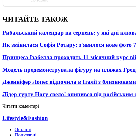
ЧИТАЙТЕ ТАКОЖ
Рибальський календар на серпень: у які дні клю
Як змінилася Софія Ротару: з'явилося нове фото 7
Принцеса Ізабелла проходить 11-місячний курс ві
Модель продемонструвала фігуру на пляжах Греці
Дженніфер Лопес відпочила в Італії з близнюками
Лідер гурту Ногу свело! опинився під російським 
Читати коментарі
Lifestyle&Fashion
Останні
Популярні