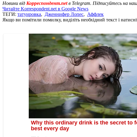
Новини від
Корреспондент.net
в Telegram. Підписуйтесь на на
Читайте Korrespondent.net в Google News
ТЕГИ:
татуировка
,
Дженнифер Лопес
,
Аффлек
Якщо ви помітили помилку, виділіть необхідний текст і натисніт