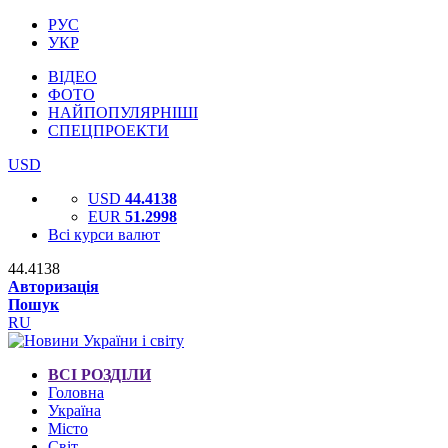
РУС
УКР
ВІДЕО
ФОТО
НАЙПОПУЛЯРНІШІ
СПЕЦПРОЕКТИ
USD
USD
44.4138
EUR
51.2998
Всі курси валют
44.4138
Авторизація
Пошук
RU
ВСІ РОЗДІЛИ
Головна
Україна
Місто
Світ