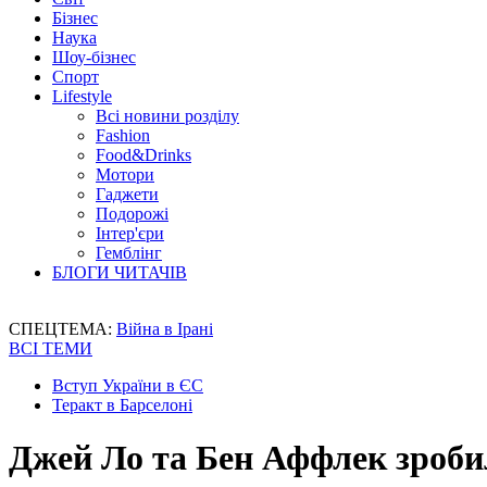
Бізнес
Наука
Шоу-бізнес
Спорт
Lifestyle
Всі новини розділу
Fashion
Food&Drinks
Мотори
Гаджети
Подорожі
Інтер'єри
Гемблінг
БЛОГИ ЧИТАЧІВ
СПЕЦТЕМА:
Війна в Ірані
ВСІ ТЕМИ
Вступ України в ЄС
Теракт в Барселоні
Джей Ло та Бен Аффлек зроби