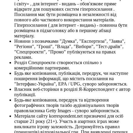
і світу» , для інтернет - видань - обов'язкове пряме
відкрите для пошукових систем гіперпосилання .
Посилання має бути розміщена в незалежності від
повного або часткового використання матеріалів.
Гіперпосилання ( для інтернет - видань) - повинна бути
розміщена в підзаголовку або в першому абзаці
матеріалу.
Новини з позначками "Думка", "Експертиза", "Заява",
"Регіони", "Гроші", "Влада", "Вибори", "Тест-драйв",
"Спецпроекти", "Промо" публікуються на правах
реклами.
Розділ Спецпроекти створюється спільно з
комерційними партнерами.
Будь яке копіювання, публікація, передрук, чи наступне
поширення інформації, що містить посилання на
"Інтерфакс-Україна", EPA / UPG, суворо забороняється.
Власник веб-сторінки в розділі Я-Корреспондент є автор
публікації.
Будь-яке копіювання, передрук та відтворення
фотографічних творів та/або аудіовізуальних творів
правовласника Getty Images - суворо забороняється.
Матеріали сайту korrespondent.net призначені для осіб
старше 21 року (21+). Участь в азартних іграх може
викликати ігрову залежність. Дотримуйтесь правил
(принципів) відповідальної гри. При виявленні перших