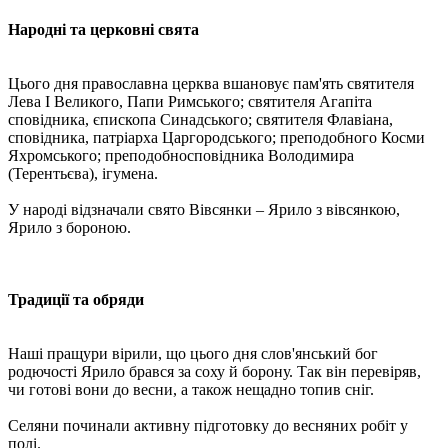
Народні та церковні свята
Цього дня православна церква вшановує пам'ять святителя
Лева I Великого, Папи Римського; святителя Агапіта
сповідника, єпископа Синадського; святителя Флавіана,
сповідника, патріарха Царгородського; преподобного Косми
Яхромського; преподобносповідника Володимира
(Терентьєва), ігумена.
У народі відзначали свято Вівсянки – Ярило з вівсянкою,
Ярило з бороною.
Традиції та обряди
Наші пращури вірили, що цього дня слов'янський бог
родючості Ярило брався за соху й борону. Так він перевіряв,
чи готові вони до весни, а також нещадно топив сніг.
Селяни починали активну підготовку до весняних робіт у
полі.