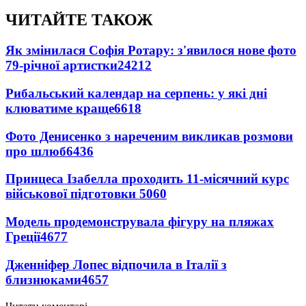
ЧИТАЙТЕ ТАКОЖ
Як змінилася Софія Ротару: з'явилося нове фото
79-річної артистки
24212
Рибальський календар на серпень: у які дні
клюватиме краще
6618
Фото Денисенко з нареченим викликав розмови
про шлюб
6436
Принцеса Ізабелла проходить 11-місячний курс
військової підготовки
5060
Модель продемонструвала фігуру на пляжах
Греції
4677
Дженніфер Лопес відпочила в Італії з
близнюками
4657