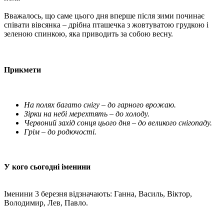
Вважалось, що саме цього дня вперше після зими починає
співати вівсянка – дрібна пташечка з жовтуватою грудкою і
зеленою спинкою, яка приводить за собою весну.
Прикмети
На полях багато снігу – до гарного врожаю.
Зірки на небі мерехтять – до холоду.
Червоний захід сонця цього дня – до великого снігопаду.
Грім – до родючості.
У кого сьогодні іменини
Іменини 3 березня відзначають: Ганна, Василь, Віктор,
Володимир, Лев, Павло.