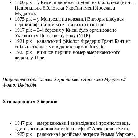
1866 рік – у Києві відкрилася публічна бібліотека (нині –
Національна бібліотека України імені Ярослава
Мудрого).
1875 рік – у Монреалі на ковзанці Вікторія відбувся
перший офіційний матч з хокею з шайбою.
1917 рік – 3-4 березня у Києві було організовано
Українську Центральну Раду (УЦР).
1921 рік – канадський фізіолог Фредерік Грант Бантінг
спільно з колегами відкрив гормон інсулін.
1923 рік – вийшов перший номер американського
журналу Time.
Національна бібліотека України імені Ярослава Мудрого //
Фото: Вікіпедія
Хто народився 3 березня
1847 рік – американський винахідник і промисловець,
один з основоположників телефонії Александер Белл.
1925 рік – радянська і російська актриса Римма Маркова.