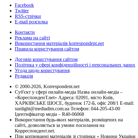
Facebook
Twitter
RSS-стрічки
E-mail розсилка
Контакти
Реклама на сайті
Використання матеріалів korrespondent.net
Правила користування сайтом
Договір користування сайтом
Політика у сфері конфіденційності і персональних даних
Угода щодо користування
Редакція
© 2000-2026, Korrespondent.net
Суб'єкт у сфері онлайн-медіа Назва онлайн-медіа –
«КореспонденТ.net» Адреса: 02091, місто Київ,
ХАРКІВСЬКЕ ШОСЕ, будинок 172-Б, офіс 208/1 E-mail:
sunlight@mediadim.com.ua
Телефон: 044-205-43-00
Ідентифікатор медіа – R40-06068
Використання будь-яких матеріалів, розміщених на
сайті, дозволяється за умови посилання на
Корреспондент.net.
При копіюванні матеріалів зі сторінки « Новини України