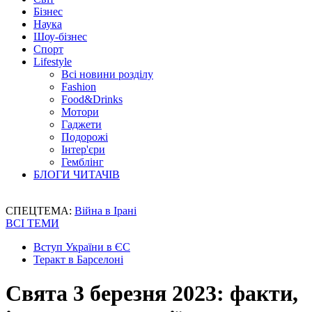
Бізнес
Наука
Шоу-бізнес
Спорт
Lifestyle
Всі новини розділу
Fashion
Food&Drinks
Мотори
Гаджети
Подорожі
Інтер'єри
Гемблінг
БЛОГИ ЧИТАЧІВ
СПЕЦТЕМА:
Війна в Ірані
ВСІ ТЕМИ
Вступ України в ЄС
Теракт в Барселоні
Свята 3 березня 2023: факти,