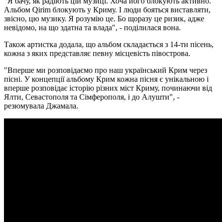
"Я бачу, як радіють цій музиці. Хоча його блокують активно.
Альбом Qirim блокують у Криму. І люди бояться виставляти,
звісно, ​​цю музику. Я розумію це. Бо щоразу це ризик, адже
невідомо, на що здатна та влада", - поділилася вона.
Також артистка додала, що альбом складається з 14-ти пісень,
кожна з яких представляє певну місцевість півострова.
"Вперше ми розповідаємо про наш український Крим через
пісні. У концепції альбому Крим кожна пісня є унікальною і
вперше розповідає історію різних міст Криму, починаючи від
Ялти, Севастополя та Сімферополя, і до Алушти", -
резюмувала Джамала.