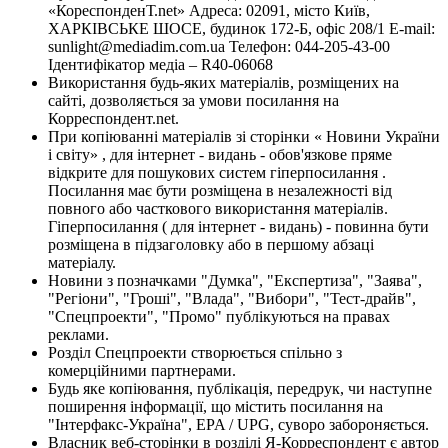
«КореспонденТ.net» Адреса: 02091, місто Київ,
ХАРКІВСЬКЕ ШОСЕ, будинок 172-Б, офіс 208/1 E-mail:
sunlight@mediadim.com.ua
Телефон: 044-205-43-00
Ідентифікатор медіа – R40-06068
Використання будь-яких матеріалів, розміщених на
сайті, дозволяється за умови посилання на
Корреспондент.net.
При копіюванні матеріалів зі сторінки « Новини України
і світу» , для інтернет - видань - обов'язкове пряме
відкрите для пошукових систем гіперпосилання .
Посилання має бути розміщена в незалежності від
повного або часткового використання матеріалів.
Гіперпосилання ( для інтернет - видань) - повинна бути
розміщена в підзаголовку або в першому абзаці
матеріалу.
Новини з позначками "Думка", "Експертиза", "Заява",
"Регіони", "Гроші", "Влада", "Вибори", "Тест-драйв",
"Спецпроекти", "Промо" публікуються на правах
реклами.
Розділ Спецпроекти створюється спільно з
комерційними партнерами.
Будь яке копіювання, публікація, передрук, чи наступне
поширення інформації, що містить посилання на
"Інтерфакс-Україна", EPA / UPG, суворо забороняється.
Власник веб-сторінки в розділі Я-Корреспондент є автор