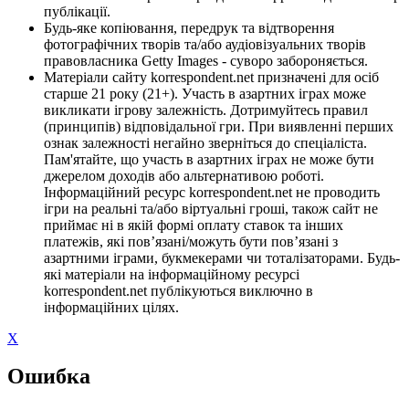
публікації.
Будь-яке копіювання, передрук та відтворення
фотографічних творів та/або аудіовізуальних творів
правовласника Getty Images - суворо забороняється.
Матеріали сайту korrespondent.net призначені для осіб
старше 21 року (21+). Участь в азартних іграх може
викликати ігрову залежність. Дотримуйтесь правил
(принципів) відповідальної гри. При виявленні перших
ознак залежності негайно зверніться до спеціаліста.
Пам'ятайте, що участь в азартних іграх не може бути
джерелом доходів або альтернативою роботі.
Інформаційний ресурс korrespondent.net не проводить
ігри на реальні та/або віртуальні гроші, також сайт не
приймає ні в якій формі оплату ставок та інших
платежів, які пов’язані/можуть бути пов’язані з
азартними іграми, букмекерами чи тоталізаторами. Будь-
які матеріали на інформаційному ресурсі
korrespondent.net публікуються виключно в
інформаційних цілях.
X
Ошибка