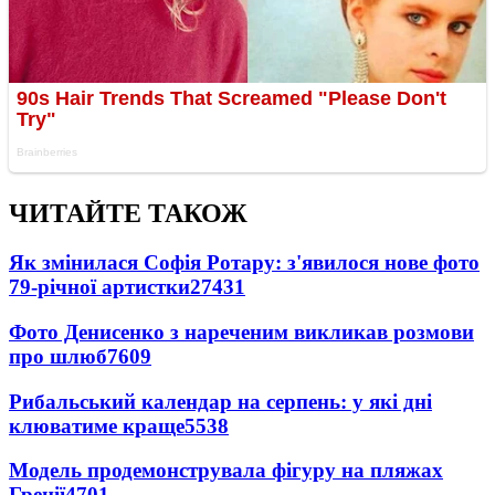
ЧИТАЙТЕ ТАКОЖ
Як змінилася Софія Ротару: з'явилося нове фото
79-річної артистки
27431
Фото Денисенко з нареченим викликав розмови
про шлюб
7609
Рибальський календар на серпень: у які дні
клюватиме краще
5538
Модель продемонструвала фігуру на пляжах
Греції
4701