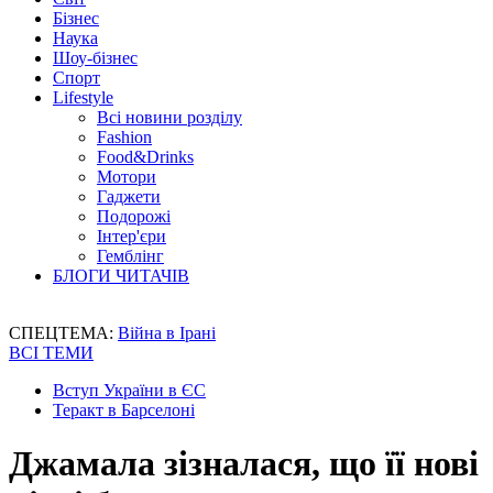
Бізнес
Наука
Шоу-бізнес
Спорт
Lifestyle
Всі новини розділу
Fashion
Food&Drinks
Мотори
Гаджети
Подорожі
Інтер'єри
Гемблінг
БЛОГИ ЧИТАЧІВ
СПЕЦТЕМА:
Війна в Ірані
ВСІ ТЕМИ
Вступ України в ЄС
Теракт в Барселоні
Джамала зізналася, що її нові