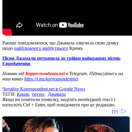
Раніше повідомлялося, що Джамала озвучила свою думку
щодо
найближчого майбутнього
Криму.
Пісня Джамали потрапила до трійки найкращих пісень
Євробачення
Новини від
Корреспондент.net
в Telegram. Підписуйтесь на
наш канал
https://t.me/korrespondentnet
Читайте Korrespondent.net в Google News
ТЕГИ:
Крым
,
песни
,
Джамала
Якщо ви помітили помилку, виділіть необхідний текст і
натисніть Ctrl + Enter, щоб повідомити про це редакцію.