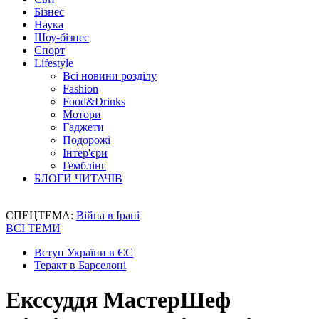
Бізнес
Наука
Шоу-бізнес
Спорт
Lifestyle
Всі новини розділу
Fashion
Food&Drinks
Мотори
Гаджети
Подорожі
Інтер'єри
Гемблінг
БЛОГИ ЧИТАЧІВ
СПЕЦТЕМА:
Війна в Ірані
ВСІ ТЕМИ
Вступ України в ЄС
Теракт в Барселоні
Екссуддя МастерШеф