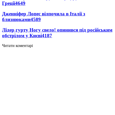
Греції
4649
Дженніфер Лопес відпочила в Італії з
близнюками
4589
Лідер гурту Ногу свело! опинився під російським
обстрілом у Києві
4187
Читати коментарі