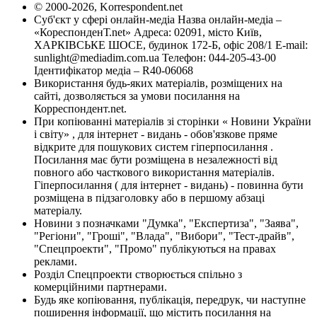
© 2000-2026, Korrespondent.net
Суб'єкт у сфері онлайн-медіа Назва онлайн-медіа –
«КореспонденТ.net» Адреса: 02091, місто Київ,
ХАРКІВСЬКЕ ШОСЕ, будинок 172-Б, офіс 208/1 E-mail:
sunlight@mediadim.com.ua
Телефон: 044-205-43-00
Ідентифікатор медіа – R40-06068
Використання будь-яких матеріалів, розміщених на
сайті, дозволяється за умови посилання на
Корреспондент.net.
При копіюванні матеріалів зі сторінки « Новини України
і світу» , для інтернет - видань - обов'язкове пряме
відкрите для пошукових систем гіперпосилання .
Посилання має бути розміщена в незалежності від
повного або часткового використання матеріалів.
Гіперпосилання ( для інтернет - видань) - повинна бути
розміщена в підзаголовку або в першому абзаці
матеріалу.
Новини з позначками "Думка", "Експертиза", "Заява",
"Регіони", "Гроші", "Влада", "Вибори", "Тест-драйв",
"Спецпроекти", "Промо" публікуються на правах
реклами.
Розділ Спецпроекти створюється спільно з
комерційними партнерами.
Будь яке копіювання, публікація, передрук, чи наступне
поширення інформації, що містить посилання на