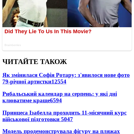
ЧИТАЙТЕ ТАКОЖ
Як змінилася Софія Ротару: з'явилося нове фото
79-річної артистки
12554
Рибальський календар на серпень: у які дні
клюватиме краще
6594
Принцеса Ізабелла проходить 11-місячний курс
військової підготовки
5047
Модель продемонструвала фігуру на пляжах