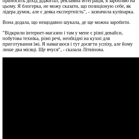
приносить дохід діджитал, рекламна інтеграція, я заробляю на
цьому. Я блогерка, не можу сказати, що позиціоную себе, як
лідера думок, але є деяка експертність", - зазначила кулінарка.
Вона додала, що нещодавно шукала, де ще можна заробити.
"Відкрили інтернет-магазин і там у мене є різні девайси,
побутова техніка, різні речі, необхідні на кухні для
приготування їжі. Я намагаюся і тут досягти успіху, але йому
лише два місяці. Ще вчуся", - сказала Літвінова.