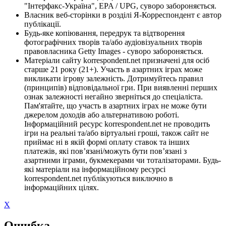
"Інтерфакс-Україна", EPA / UPG, суворо забороняється.
Власник веб-сторінки в розділі Я-Корреспондент є автор
публікації.
Будь-яке копіювання, передрук та відтворення
фотографічних творів та/або аудіовізуальних творів
правовласника Getty Images - суворо забороняється.
Матеріали сайту korrespondent.net призначені для осіб
старше 21 року (21+). Участь в азартних іграх може
викликати ігрову залежність. Дотримуйтесь правил
(принципів) відповідальної гри. При виявленні перших
ознак залежності негайно зверніться до спеціаліста.
Пам'ятайте, що участь в азартних іграх не може бути
джерелом доходів або альтернативою роботі.
Інформаційний ресурс korrespondent.net не проводить
ігри на реальні та/або віртуальні гроші, також сайт не
приймає ні в якій формі оплату ставок та інших
платежів, які пов’язані/можуть бути пов’язані з
азартними іграми, букмекерами чи тоталізаторами. Будь-
які матеріали на інформаційному ресурсі
korrespondent.net публікуються виключно в
інформаційних цілях.
X
Ошибка