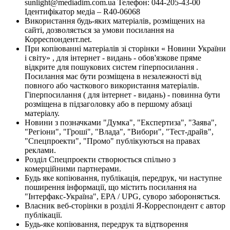
sunlight@mediadim.com.ua
Телефон: 044-205-43-00
Ідентифікатор медіа – R40-06068
Використання будь-яких матеріалів, розміщених на
сайті, дозволяється за умови посилання на
Корреспондент.net.
При копіюванні матеріалів зі сторінки « Новини України
і світу» , для інтернет - видань - обов'язкове пряме
відкрите для пошукових систем гіперпосилання .
Посилання має бути розміщена в незалежності від
повного або часткового використання матеріалів.
Гіперпосилання ( для інтернет - видань) - повинна бути
розміщена в підзаголовку або в першому абзаці
матеріалу.
Новини з позначками "Думка", "Експертиза", "Заява",
"Регіони", "Гроші", "Влада", "Вибори", "Тест-драйв",
"Спецпроекти", "Промо" публікуються на правах
реклами.
Розділ Спецпроекти створюється спільно з
комерційними партнерами.
Будь яке копіювання, публікація, передрук, чи наступне
поширення інформації, що містить посилання на
"Інтерфакс-Україна", EPA / UPG, суворо забороняється.
Власник веб-сторінки в розділі Я-Корреспондент є автор
публікації.
Будь-яке копіювання, передрук та відтворення