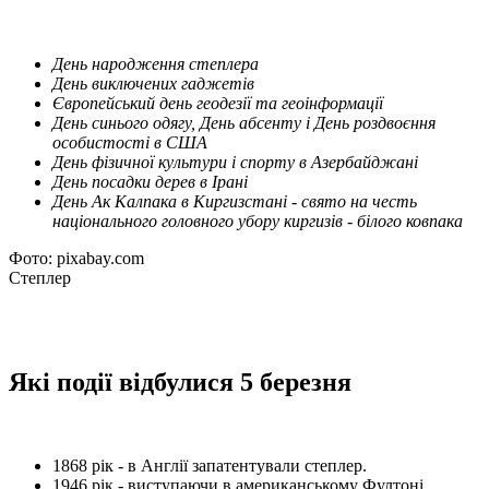
День народження степлера
День виключених гаджетів
Європейський день геодезії та геоінформації
День синього одягу, День абсенту і День роздвоєння
особистості в США
День фізичної культури і спорту в Азербайджані
День посадки дерев в Ірані
День Ак Калпака в Киргизстані - свято на честь
національного головного убору киргизів - білого ковпака
Фото: pixabay.com
Степлер
Які події відбулися 5 березня
1868 рік - в Англії запатентували степлер.
1946 рік - виступаючи в американському Фултоні,