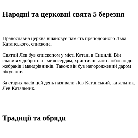
Народні та церковні свята 5 березня
Православна церква вшановує пам'ять преподобного Льва
Катанського, єпископа.
Святий Лев був єпископом у місті Катані в Сицилії. Він
славився добротою і милосердям, християнською любов'ю до
жебраків і мандрівників. Також він був нагороджений даром
лікування.
За старих часів цей день називали Лев Катанський, катальник,
Лев Катальник.
Традиції та обряди