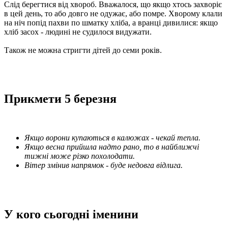
Слід берегтися від хвороб. Вважалося, що якщо хтось захворіє
в цей день, то або довго не одужає, або помре. Хворому клали
на ніч попід пахви по шматку хліба, а вранці дивилися: якщо
хліб засох - людині не судилося видужати.
Також не можна стригти дітей до семи років.
Прикмети 5 березня
Якщо ворони купаються в калюжах - чекай тепла.
Якщо весна прийшла надто рано, то в найближчі
тижні може різко похолодати.
Вітер змінив напрямок - буде недовга відлига.
У кого сьогодні іменини