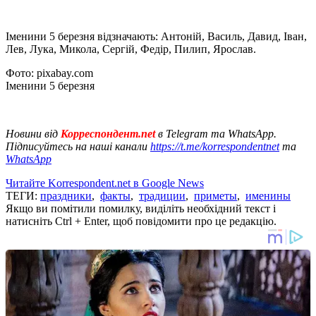
Іменини 5 березня відзначають: Антоній, Василь, Давид, Іван,
Лев, Лука, Микола, Сергій, Федір, Пилип, Ярослав.
Фото: pixabay.com
Іменини 5 березня
Новини від
Корреспондент.net
в Telegram та WhatsApp.
Підписуйтесь на наші канали
https://t.me/korrespondentnet
та
WhatsApp
Читайте Korrespondent.net в Google News
ТЕГИ:
праздники
,
факты
,
традиции
,
приметы
,
именины
Якщо ви помітили помилку, виділіть необхідний текст і
натисніть Ctrl + Enter, щоб повідомити про це редакцію.