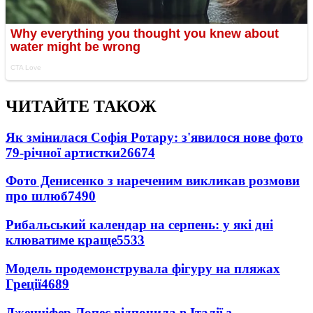
ЧИТАЙТЕ ТАКОЖ
Як змінилася Софія Ротару: з'явилося нове фото
79-річної артистки
26674
Фото Денисенко з нареченим викликав розмови
про шлюб
7490
Рибальський календар на серпень: у які дні
клюватиме краще
5533
Модель продемонструвала фігуру на пляжах
Греції
4689
Дженніфер Лопес відпочила в Італії з