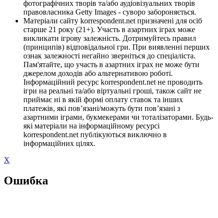
фотографічних творів та/або аудіовізуальних творів
правовласника Getty Images - суворо забороняється.
Матеріали сайту korrespondent.net призначені для осіб
старше 21 року (21+). Участь в азартних іграх може
викликати ігрову залежність. Дотримуйтесь правил
(принципів) відповідальної гри. При виявленні перших
ознак залежності негайно зверніться до спеціаліста.
Пам'ятайте, що участь в азартних іграх не може бути
джерелом доходів або альтернативою роботі.
Інформаційний ресурс korrespondent.net не проводить
ігри на реальні та/або віртуальні гроші, також сайт не
приймає ні в якій формі оплату ставок та інших
платежів, які пов’язані/можуть бути пов’язані з
азартними іграми, букмекерами чи тоталізаторами. Будь-
які матеріали на інформаційному ресурсі
korrespondent.net публікуються виключно в
інформаційних цілях.
X
Ошибка