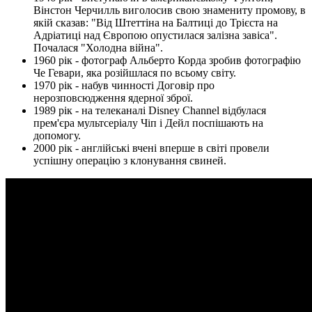
Вінстон Черчилль виголосив свою знамениту промову, в
якій сказав: "Від Штеттіна на Балтиці до Трієста на
Адріатиці над Європою опустилася залізна завіса".
Почалася "Холодна війна".
1960 рік - фотограф Альберто Корда зробив фотографію
Че Гевари, яка розійшлася по всьому світу.
1970 рік - набув чинності Договір про
нерозповсюдження ядерної зброї.
1989 рік - на телеканалі Disney Channel відбулася
прем'єра мультсеріалу Чіп і Дейл поспішають на
допомогу.
2000 рік - англійські вчені вперше в світі провели
успішну операцію з клонування свиней.