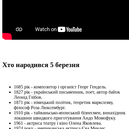
Хто народився 5 березня
1685 рік - композитор і органіст Георг Гендель.
1827 рік - український письменник, поет, автор байок
Леонід Глібов.
1871 рік - німецький політик, теоретик марксизму,
філософ Роза Люксембург.
1910 рік - тайваньсько-японський бізнесмен, винахідник
локшини швидкого приготування Андо Момофуку.
1961 - актриса театру і кіно Олена Яковлева.
1974 року - американська актриса Єва Мендес.