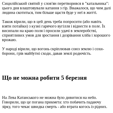
Сицилійський святий у слов'ян перетворився в "катальника":
цього дня влаштовували катання з гір. Вважалося, що чим далі
людина скотиться, тим більше щастя буде у неї в житті.
Також вірили, що в цей день треба попросити (або навіть
взяти потайки) з кузні гарячого вугілля і віднести в поле. Їх
висипали на краю поля і просили удачі в землеробстві,
сприятливих умов для зростання і дозрівання хліба і хорошого
врожаю.
У народі вірили, що вогонь скріплював союз землю і сохи-
борони, грів майбутні сходи, давав землі родючість.
Що не можна робити 5 березня
На Лева Катанського не можна було дивитися на небо.
Говорили, що це погана прикмета: хто побачить падаючу
зірку, того чекає швидка смерть - або втрата когось із рідних.