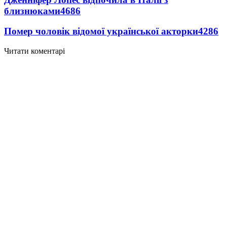
близнюками
4686
Помер чоловік відомої української акторки
4286
Читати коментарі