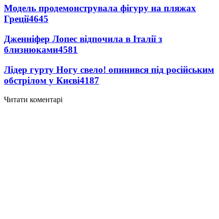
Модель продемонструвала фігуру на пляжах
Греції
4645
Дженніфер Лопес відпочила в Італії з
близнюками
4581
Лідер гурту Ногу свело! опинився під російським
обстрілом у Києві
4187
Читати коментарі