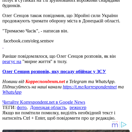
позує в сутінках на тлі зруйнованих ворожими снарядами
будинків.
Олег Сенцов також повідомив, що Збройні сили України
продовжують тримати оборону міста в Донецькій області.
"Тримаємо Часік", - написав він.
facebook.com/oleg.sentsov
Раніше повідомлялося, що Олег Сенцов розповів, як він
реагує на
"мирне життя" в тилу.
Олег Сенцов розповів, яку посаду обіймає у ЗСУ
Новини від
Корреспондент.net
в Telegram та WhatsApp.
Підписуйтесь на наші канали
https://t.me/korrespondentnet
та
WhatsApp
Читайте Korrespondent.net в Google News
ТЕГИ:
фото
,
Донецкая область
,
режисер
Якщо ви помітили помилку, виділіть необхідний текст і
натисніть Ctrl + Enter, щоб повідомити про це редакцію.