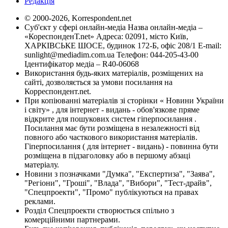
Редакція
© 2000-2026, Korrespondent.net
Суб'єкт у сфері онлайн-медіа Назва онлайн-медіа –
«КореспонденТ.net» Адреса: 02091, місто Київ,
ХАРКІВСЬКЕ ШОСЕ, будинок 172-Б, офіс 208/1 E-mail:
sunlight@mediadim.com.ua
Телефон: 044-205-43-00
Ідентифікатор медіа – R40-06068
Використання будь-яких матеріалів, розміщених на
сайті, дозволяється за умови посилання на
Корреспондент.net.
При копіюванні матеріалів зі сторінки « Новини України
і світу» , для інтернет - видань - обов'язкове пряме
відкрите для пошукових систем гіперпосилання .
Посилання має бути розміщена в незалежності від
повного або часткового використання матеріалів.
Гіперпосилання ( для інтернет - видань) - повинна бути
розміщена в підзаголовку або в першому абзаці
матеріалу.
Новини з позначками "Думка", "Експертиза", "Заява",
"Регіони", "Гроші", "Влада", "Вибори", "Тест-драйв",
"Спецпроекти", "Промо" публікуються на правах
реклами.
Розділ Спецпроекти створюється спільно з
комерційними партнерами.