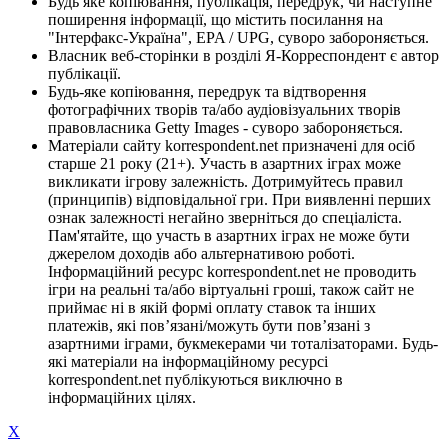
Будь яке копіювання, публікація, передрук, чи наступне
поширення інформації, що містить посилання на
"Інтерфакс-Україна", EPA / UPG, суворо забороняється.
Власник веб-сторінки в розділі Я-Корреспондент є автор
публікації.
Будь-яке копіювання, передрук та відтворення
фотографічних творів та/або аудіовізуальних творів
правовласника Getty Images - суворо забороняється.
Матеріали сайту korrespondent.net призначені для осіб
старше 21 року (21+). Участь в азартних іграх може
викликати ігрову залежність. Дотримуйтесь правил
(принципів) відповідальної гри. При виявленні перших
ознак залежності негайно зверніться до спеціаліста.
Пам'ятайте, що участь в азартних іграх не може бути
джерелом доходів або альтернативою роботі.
Інформаційний ресурс korrespondent.net не проводить
ігри на реальні та/або віртуальні гроші, також сайт не
приймає ні в якій формі оплату ставок та інших
платежів, які пов’язані/можуть бути пов’язані з
азартними іграми, букмекерами чи тоталізаторами. Будь-
які матеріали на інформаційному ресурсі
korrespondent.net публікуються виключно в
інформаційних цілях.
X