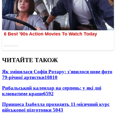
ЧИТАЙТЕ ТАКОЖ
Як змінилася Софія Ротару: з'явилося нове фото
79-річної артистки
10810
Рибальський календар на серпень: у які дні
клюватиме краще
6592
Принцеса Ізабелла проходить 11-місячний курс
військової підготовки
5043