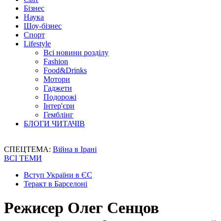
Бізнес
Наука
Шоу-бізнес
Спорт
Lifestyle
Всі новини розділу
Fashion
Food&Drinks
Мотори
Гаджети
Подорожі
Інтер'єри
Гемблінг
БЛОГИ ЧИТАЧІВ
СПЕЦТЕМА:
Війна в Ірані
ВСІ ТЕМИ
Вступ України в ЄС
Теракт в Барселоні
Режисер Олег Сенцов