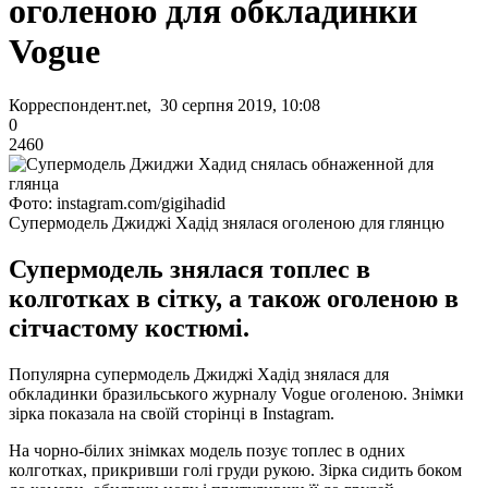
оголеною для обкладинки
Vogue
Корреспондент.net, 30 серпня 2019, 10:08
0
2460
Фото: instagram.com/gigihadid
Супермодель Джиджі Хадід знялася оголеною для глянцю
Супермодель знялася топлес в
колготках в сітку, а також оголеною в
сітчастому костюмі.
Популярна супермодель Джиджі Хадід знялася для
обкладинки бразильського журналу Vogue оголеною. Знімки
зірка показала на своїй сторінці в Instagram.
На чорно-білих знімках модель позує топлес в одних
колготках, прикривши голі груди рукою. Зірка сидить боком