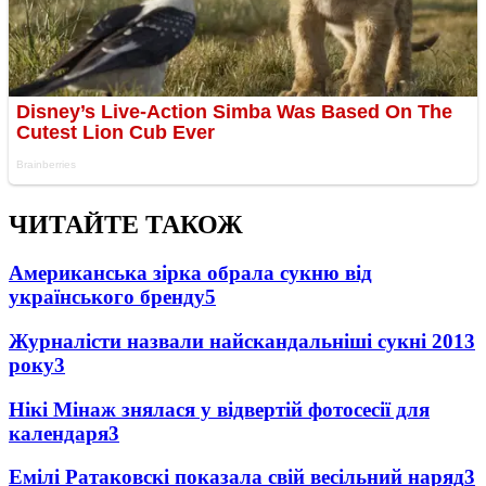
ЧИТАЙТЕ ТАКОЖ
Американська зірка обрала сукню від
українського бренду
5
Журналісти назвали найскандальніші сукні 2013
року
3
Нікі Мінаж знялася у відвертій фотосесії для
календаря
3
Емілі Ратаковскі показала свій весільний наряд
3