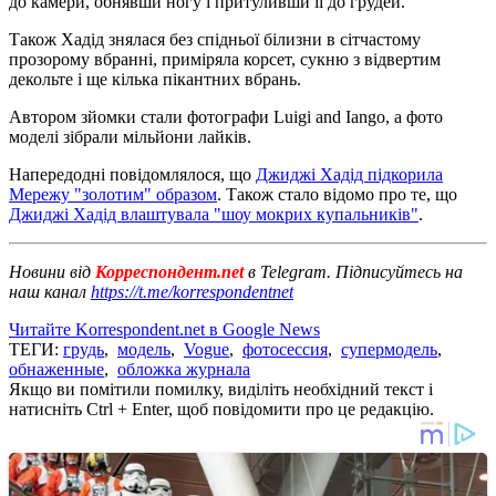
до камери, обнявши ногу і притуливши її до грудей.
Також Хадід знялася без спідньої білизни в сітчастому
прозорому вбранні, приміряла корсет, сукню з відвертим
декольте і ще кілька пікантних вбрань.
Автором зйомки стали фотографи Luigi and Iango, а фото
моделі зібрали мільйони лайків.
Напередодні повідомлялося, що
Джиджі Хадід підкорила
Мережу "золотим" образом
. Також стало відомо про те, що
Джиджі Хадід влаштувала "шоу мокрих купальників"
.
Новини від
Корреспондент.net
в Telegram. Підписуйтесь на
наш канал
https://t.me/korrespondentnet
Читайте Korrespondent.net в Google News
ТЕГИ:
грудь
,
модель
,
Vogue
,
фотосессия
,
супермодель
,
обнаженные
,
обложка журнала
Якщо ви помітили помилку, виділіть необхідний текст і
натисніть Ctrl + Enter, щоб повідомити про це редакцію.