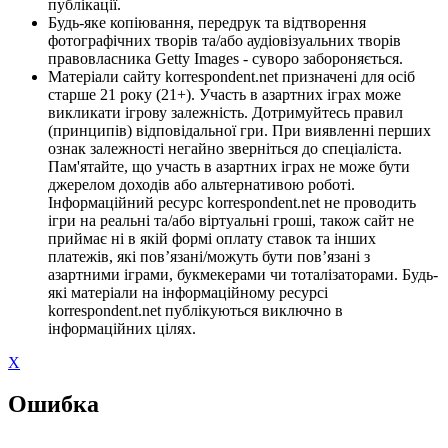
публікації.
Будь-яке копіювання, передрук та відтворення
фотографічних творів та/або аудіовізуальних творів
правовласника Getty Images - суворо забороняється.
Матеріали сайту korrespondent.net призначені для осіб
старше 21 року (21+). Участь в азартних іграх може
викликати ігрову залежність. Дотримуйтесь правил
(принципів) відповідальної гри. При виявленні перших
ознак залежності негайно зверніться до спеціаліста.
Пам'ятайте, що участь в азартних іграх не може бути
джерелом доходів або альтернативою роботі.
Інформаційний ресурс korrespondent.net не проводить
ігри на реальні та/або віртуальні гроші, також сайт не
приймає ні в якій формі оплату ставок та інших
платежів, які пов’язані/можуть бути пов’язані з
азартними іграми, букмекерами чи тоталізаторами. Будь-
які матеріали на інформаційному ресурсі
korrespondent.net публікуються виключно в
інформаційних цілях.
X
Ошибка