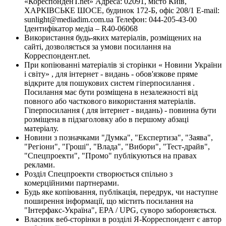
«КореспонденТ.net» Адреса: 02091, місто Київ,
ХАРКІВСЬКЕ ШОСЕ, будинок 172-Б, офіс 208/1 E-mail:
sunlight@mediadim.com.ua
Телефон: 044-205-43-00
Ідентифікатор медіа – R40-06068
Використання будь-яких матеріалів, розміщених на
сайті, дозволяється за умови посилання на
Корреспондент.net.
При копіюванні матеріалів зі сторінки « Новини України
і світу» , для інтернет - видань - обов'язкове пряме
відкрите для пошукових систем гіперпосилання .
Посилання має бути розміщена в незалежності від
повного або часткового використання матеріалів.
Гіперпосилання ( для інтернет - видань) - повинна бути
розміщена в підзаголовку або в першому абзаці
матеріалу.
Новини з позначками "Думка", "Експертиза", "Заява",
"Регіони", "Гроші", "Влада", "Вибори", "Тест-драйв",
"Спецпроекти", "Промо" публікуються на правах
реклами.
Розділ Спецпроекти створюється спільно з
комерційними партнерами.
Будь яке копіювання, публікація, передрук, чи наступне
поширення інформації, що містить посилання на
"Інтерфакс-Україна", EPA / UPG, суворо забороняється.
Власник веб-сторінки в розділі Я-Корреспондент є автор