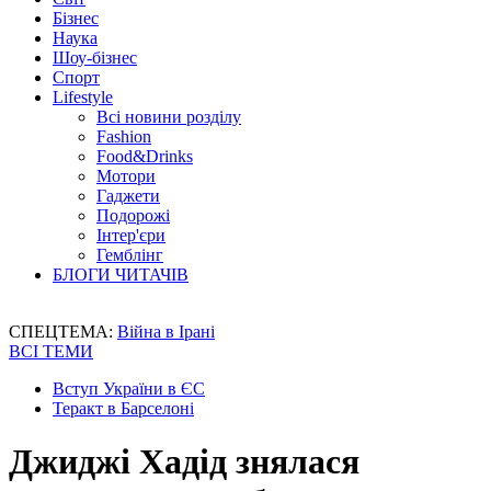
Бізнес
Наука
Шоу-бізнес
Спорт
Lifestyle
Всі новини розділу
Fashion
Food&Drinks
Мотори
Гаджети
Подорожі
Інтер'єри
Гемблінг
БЛОГИ ЧИТАЧІВ
СПЕЦТЕМА:
Війна в Ірані
ВСІ ТЕМИ
Вступ України в ЄС
Теракт в Барселоні
Джиджі Хадід знялася