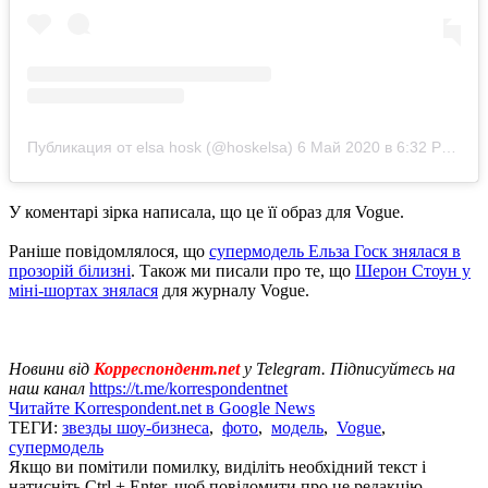
Публикация от elsa hosk (@hoskelsa)
6 Май 2020 в 6:32 PDT
У коментарі зірка написала, що це її образ для Vogue.
Раніше повідомлялося, що
супермодель Ельза Госк знялася в
прозорій білизні
. Також ми писали про те, що
Шерон Стоун у
міні-шортах знялася
для журналу Vogue.
Новини від
Корреспондент.net
у Telegram. Підписуйтесь на
наш канал
https://t.me/korrespondentnet
Читайте Korrespondent.net в Google News
ТЕГИ:
звезды шоу-бизнеса
,
фото
,
модель
,
Vogue
,
супермодель
Якщо ви помітили помилку, виділіть необхідний текст і
натисніть Ctrl + Enter, щоб повідомити про це редакцію.