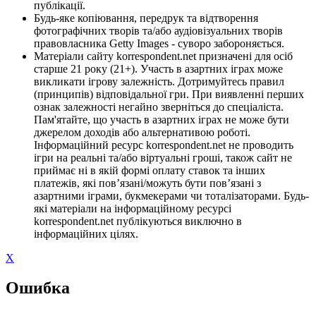
публікації.
Будь-яке копіювання, передрук та відтворення
фотографічних творів та/або аудіовізуальних творів
правовласника Getty Images - суворо забороняється.
Матеріали сайту korrespondent.net призначені для осіб
старше 21 року (21+). Участь в азартних іграх може
викликати ігрову залежність. Дотримуйтесь правил
(принципів) відповідальної гри. При виявленні перших
ознак залежності негайно зверніться до спеціаліста.
Пам'ятайте, що участь в азартних іграх не може бути
джерелом доходів або альтернативою роботі.
Інформаційний ресурс korrespondent.net не проводить
ігри на реальні та/або віртуальні гроші, також сайт не
приймає ні в якій формі оплату ставок та інших
платежів, які пов’язані/можуть бути пов’язані з
азартними іграми, букмекерами чи тоталізаторами. Будь-
які матеріали на інформаційному ресурсі
korrespondent.net публікуються виключно в
інформаційних цілях.
X
Ошибка