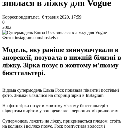
знялася в ліжку для Vogue
Корреспондент.net, 6 травня 2020, 17:59
0
2002
Фото: instagram.com/hoskelsa
Модель, яку раніше звинувачували в
анорексії, позувала в нижній білизні в
ліжку. Зірка позує в жовтому м'якому
бюстгальтері.
Відома супермодель Ельза Госк показала пікантні постільні
фото. Знімки з'явилися на сторінці зірки в Instagram.
На фото зірка позує в жовтому м'якому бюстгальтері з
відвертим вирізом у зоні декольте і червоних мікро-шортах.
Супермодель лежить на ліжку, прикривається пледом, стоїть
на колінах і всіляко позує. Госк розпустила волосся і