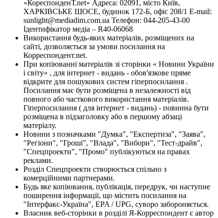
«КореспонденТ.net» Адреса: 02091, місто Київ,
ХАРКІВСЬКЕ ШОСЕ, будинок 172-Б, офіс 208/1 E-mail:
sunlight@mediadim.com.ua
Телефон: 044-205-43-00
Ідентифікатор медіа – R40-06068
Використання будь-яких матеріалів, розміщених на
сайті, дозволяється за умови посилання на
Корреспондент.net.
При копіюванні матеріалів зі сторінки « Новини України
і світу» , для інтернет - видань - обов'язкове пряме
відкрите для пошукових систем гіперпосилання .
Посилання має бути розміщена в незалежності від
повного або часткового використання матеріалів.
Гіперпосилання ( для інтернет - видань) - повинна бути
розміщена в підзаголовку або в першому абзаці
матеріалу.
Новини з позначками "Думка", "Експертиза", "Заява",
"Регіони", "Гроші", "Влада", "Вибори", "Тест-драйв",
"Спецпроекти", "Промо" публікуються на правах
реклами.
Розділ Спецпроекти створюється спільно з
комерційними партнерами.
Будь яке копіювання, публікація, передрук, чи наступне
поширення інформації, що містить посилання на
"Інтерфакс-Україна", EPA / UPG, суворо забороняється.
Власник веб-сторінки в розділі Я-Корреспондент є автор