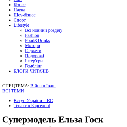
Бізнес
Наука
Шоу-бізнес
Спорт
Lifestyle
Всі новини розділу
Fashion
Food&Drinks
Мотори
Гаджети
Подорожі
Інтер'єри
Гемблінг
БЛОГИ ЧИТАЧІВ
СПЕЦТЕМА:
Війна в Ірані
ВСІ ТЕМИ
Вступ України в ЄС
Теракт в Барселоні
Супермодель Ельза Госк