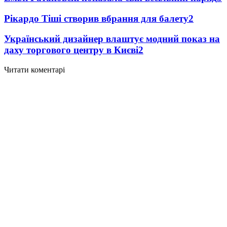
Рікардо Тіші створив вбрання для балету
2
Український дизайнер влаштує модний показ на
даху торгового центру в Києві
2
Читати коментарі