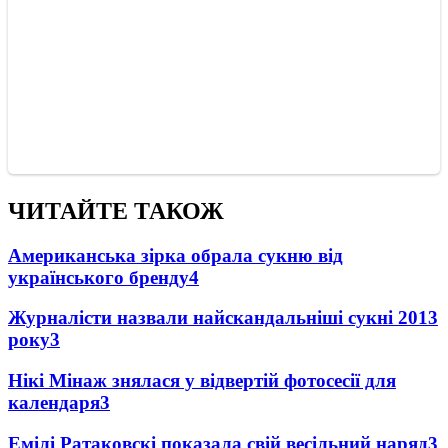
ЧИТАЙТЕ ТАКОЖ
Американська зірка обрала сукню від
українського бренду
4
Журналісти назвали найскандальніші сукні 2013
року
3
Нікі Мінаж знялася у відвертій фотосесії для
календаря
3
Емілі Ратаковскі показала свій весільний наряд
3