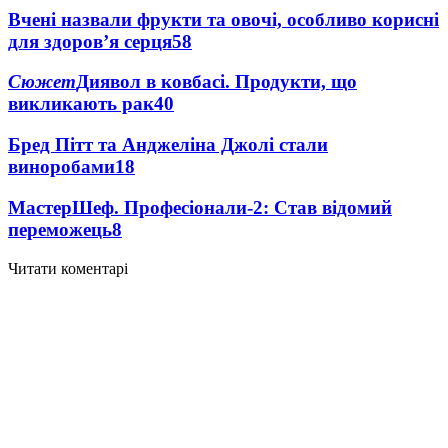
Вчені назвали фрукти та овочі, особливо корисні
для здоров’я серця
58
Сюжет
Диявол в ковбасі. Продукти, що
викликають рак
40
Бред Пітт та Анджеліна Джолі стали
виноробами
18
МастерШеф. Професіонали-2: Став відомий
переможець
8
Читати коментарі