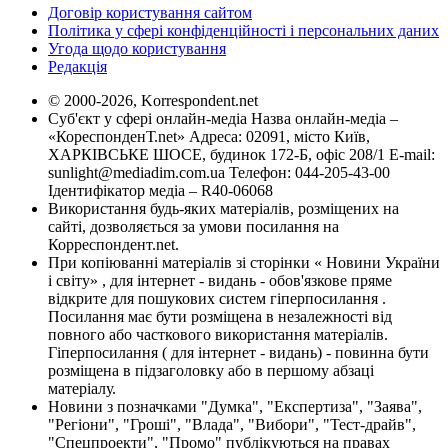
Договір користування сайтом
Політика у сфері конфіденційності і персональних даних
Угода щодо користування
Редакція
© 2000-2026, Korrespondent.net
Суб'єкт у сфері онлайн-медіа Назва онлайн-медіа –
«КореспонденТ.net» Адреса: 02091, місто Київ,
ХАРКІВСЬКЕ ШОСЕ, будинок 172-Б, офіс 208/1 E-mail:
sunlight@mediadim.com.ua
Телефон: 044-205-43-00
Ідентифікатор медіа – R40-06068
Використання будь-яких матеріалів, розміщених на
сайті, дозволяється за умови посилання на
Корреспондент.net.
При копіюванні матеріалів зі сторінки « Новини України
і світу» , для інтернет - видань - обов'язкове пряме
відкрите для пошукових систем гіперпосилання .
Посилання має бути розміщена в незалежності від
повного або часткового використання матеріалів.
Гіперпосилання ( для інтернет - видань) - повинна бути
розміщена в підзаголовку або в першому абзаці
матеріалу.
Новини з позначками "Думка", "Експертиза", "Заява",
"Регіони", "Гроші", "Влада", "Вибори", "Тест-драйв",
"Спецпроекти", "Промо" публікуються на правах