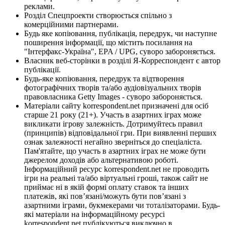
реклами.
Розділ Спецпроекти створюється спільно з
комерційними партнерами.
Будь яке копіювання, публікація, передрук, чи наступне
поширення інформації, що містить посилання на
"Інтерфакс-Україна", EPA / UPG, суворо забороняється.
Власник веб-сторінки в розділі Я-Корреспондент є автор
публікації.
Будь-яке копіювання, передрук та відтворення
фотографічних творів та/або аудіовізуальних творів
правовласника Getty Images - суворо забороняється.
Матеріали сайту korrespondent.net призначені для осіб
старше 21 року (21+). Участь в азартних іграх може
викликати ігрову залежність. Дотримуйтесь правил
(принципів) відповідальної гри. При виявленні перших
ознак залежності негайно зверніться до спеціаліста.
Пам'ятайте, що участь в азартних іграх не може бути
джерелом доходів або альтернативою роботі.
Інформаційний ресурс korrespondent.net не проводить
ігри на реальні та/або віртуальні гроші, також сайт не
приймає ні в якій формі оплату ставок та інших
платежів, які пов’язані/можуть бути пов’язані з
азартними іграми, букмекерами чи тоталізаторами. Будь-
які матеріали на інформаційному ресурсі
korrespondent.net публікуються виключно в