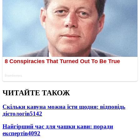
ЧИТАЙТЕ ТАКОЖ
Скільки кавуна можна їсти щодня: відповідь
дієтологів
5142
Найгірший час для чашки кави: поради
експертів
4092