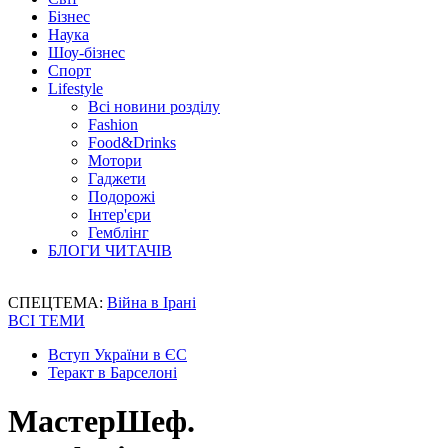
Бізнес
Наука
Шоу-бізнес
Спорт
Lifestyle
Всі новини розділу
Fashion
Food&Drinks
Мотори
Гаджети
Подорожі
Інтер'єри
Гемблінг
БЛОГИ ЧИТАЧІВ
СПЕЦТЕМА:
Війна в Ірані
ВСІ ТЕМИ
Вступ України в ЄС
Теракт в Барселоні
МастерШеф.