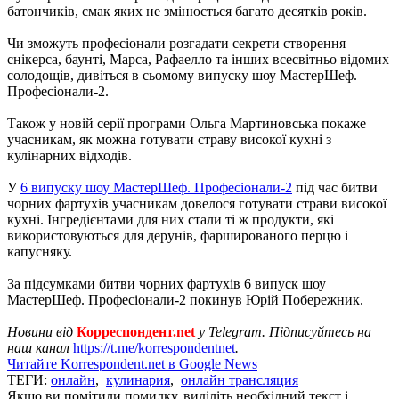
батончиків, смак яких не змінюється багато десятків років.
Чи зможуть професіонали розгадати секрети створення
снікерса, баунті, Марса, Рафаелло та інших всесвітньо відомих
солодощів, дивіться в сьомому випуску шоу МастерШеф.
Професіонали-2.
Також у новій серії програми Ольга Мартиновська покаже
учасникам, як можна готувати страву високої кухні з
кулінарних відходів.
У
6 випуску шоу МастерШеф. Професіонали-2
під час битви
чорних фартухів учасникам довелося готувати страви високої
кухні. Інгредієнтами для них стали ті ж продукти, які
використовуються для дерунів, фаршированого перцю і
капусняку.
За підсумками битви чорних фартухів 6 випуск шоу
МастерШеф. Професіонали-2 покинув Юрій Побережник.
Новини від
Корреспондент.net
у Telegram. Підписуйтесь на
наш канал
https://t.me/korrespondentnet
.
Читайте Korrespondent.net в Google News
ТЕГИ:
онлайн
,
кулинария
,
онлайн трансляция
Якщо ви помітили помилку, виділіть необхідний текст і